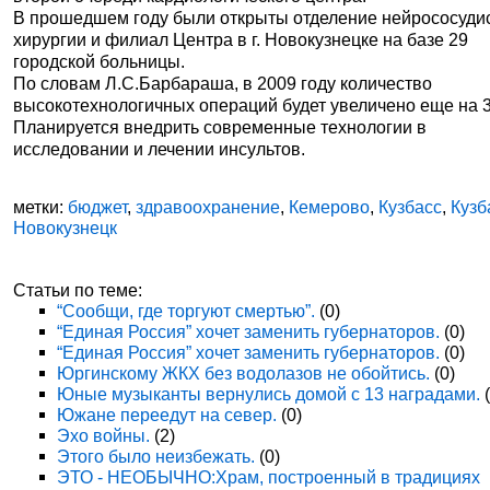
В прошедшем году были открыты отделение нейрососуди
хирургии и филиал Центра в г. Новокузнецке на базе 29
городской больницы.
По словам Л.С.Барбараша, в 2009 году количество
высокотехнологичных операций будет увеличено еще на 
Планируется внедрить современные технологии в
исследовании и лечении инсультов.
метки:
бюджет
,
здравоохранение
,
Кемерово
,
Кузбасс
,
Кузб
Новокузнецк
Статьи по теме:
“Сообщи, где торгуют смертью”.
(0)
“Единая Россия” хочет заменить губернаторов.
(0)
“Единая Россия” хочет заменить губернаторов.
(0)
Юргинскому ЖКХ без водолазов не обойтись.
(0)
Юные музыканты вернулись домой с 13 наградами.
(
Южане переедут на север.
(0)
Эхо войны.
(2)
Этого было неизбежать.
(0)
ЭТО - НЕОБЫЧНО:Храм, построенный в традициях