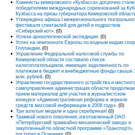
Хоккеисты кемеровского «Кузбасса» досрочно стали
победителями международных соревнований за Куб
Кузбасса на призы губернатора Кемеровской област
Утверждена афиша I межрегионального театрально
фестиваля спектаклей для детей и подростков
«Сибирский кот».
(0)
Успехи археологической экспедиции.
(0)
Успех на чемпионате Европы по водным видам спор
Голландии.
(0)
Управление Федеральной налоговой службы по
Кемеровской области составило список
налогоплательщиков, имеющих задолженность по
платежам в бюджет и внебюджетные фонды свыше 
млн. рублей.
(0)
Управление государственного устройства и местног
самоуправления администрация области продолжа
прием материалов для участия в журналистском
конкурсе «Административная реформа в зеркале
средств массовой информации в 2008 году».
(0)
Три золотые медали и одна серебряная!
(0)
Трамвай нового поколения, изготовленный ОАО
«Петербургский трамвайно-механический завод» и
закупленный по областной программе «Транспорт»,
поступил в Осинники.
(0)