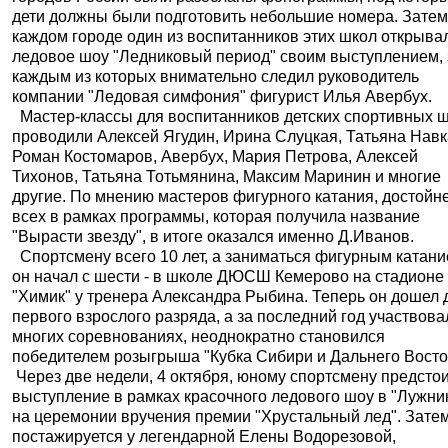
дети должны были подготовить небольшие номера. Затем
каждом городе один из воспитанников этих школ открыва
ледовое шоу "Ледниковый период" своим выступлением, 
каждым из которых внимательно следил руководитель
компании "Ледовая симфония" фигурист Илья Авербух.
Мастер-классы для воспитанников детских спортивных 
проводили Алексей Ягудин, Ирина Слуцкая, Татьяна Навк
Роман Костомаров, Авербух, Мария Петрова, Алексей
Тихонов, Татьяна Тотьмянина, Максим Маринин и многие
другие. По мнению мастеров фигурного катания, достойн
всех в рамках программы, которая получила название
"Вырасти звезду", в итоге оказался именно Д.Иванов.
Спортсмену всего 10 лет, а заниматься фигурным катан
он начал с шести - в школе ДЮСШ Кемерово на стадионе
"Химик" у тренера Александра Рыбина. Теперь он дошел 
первого взрослого разряда, а за последний год участвова
многих соревнованиях, неоднократно становился
победителем розыгрыша "Кубка Сибири и Дальнего Восто
Через две недели, 4 октября, юному спортсмену предсто
выступление в рамках красочного ледового шоу в "Лужни
на церемонии вручения премии "Хрустальный лед". Зате
постажируется у легендарной Елены Водорезовой,