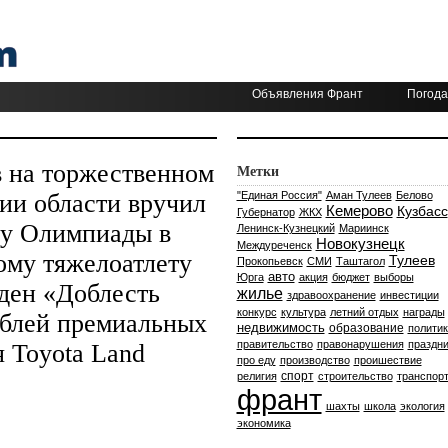
Объявления Франт
Погода
в на торжественном
Метки
ии области вручил
"Единая Россия"
Аман Тулеев
Белово
Кемерово
Кузбасс
Губернатор
ЖКХ
ту Олимпиады в
Ленинск-Кузнецкий
Мариинск
Новокузнецк
Междуреченск
ому тяжелоатлету
Тулеев
Прокопьевск
СМИ
Таштагол
авто
Юрга
акция
бюджет
выборы
ден «Доблесть
жилье
здравоохранение
инвестиции
конкурс
культура
летний отдых
награды
рублей премиальных
недвижимость
образование
политик
правительство
правонарушения
праздни
 Toyota Land
про еду
производство
проишествие
спорт
религия
строительство
транспор
франт
шахты
школа
экология
экономика