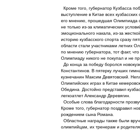
Кроме того, губернатор Кузбасса по
выступление в Китае всех кузбасских
его мнению, прошедшая Олимпиада с
не только из-за климатических услови
эмоционального накала, из-за жестко
историю кузбасского спорта сразу пя
области стали участниками летних Ол
по мнению губернатора, тот факт, что
Олимпиаду никого не покупал и не п
До конца за победу боролся новокуз
Константинов. В пятерку лучших гимн
кузнечанин Максим Девятовский. Неп
Олимпийских играх в Китае кемеровск
Обедина. Достойно представил кузба
легкоатлет Александр Деревягин.
Особые слова благодарности прозвуч
Кроме того, губернатор поздравил но
рождением сына Романа.
Областные награды также были вруч
олимпийцам, их тренерам и родителя