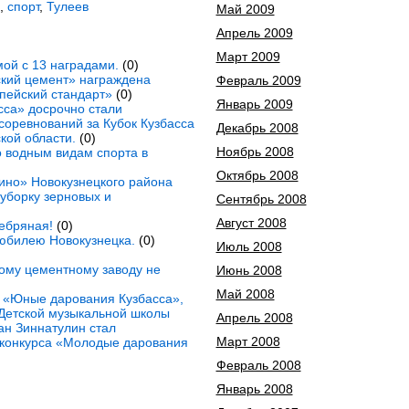
,
спорт
,
Тулеев
Май 2009
Апрель 2009
Март 2009
ой с 13 наградами.
(0)
кий цемент» награждена
Февраль 2009
пейский стандарт»
(0)
Январь 2009
сса» досрочно стали
оревнований за Кубок Кузбасса
Декабрь 2008
кой области.
(0)
Ноябрь 2008
 водным видам спорта в
Октябрь 2008
ино» Новокузнецкого района
уборку зерновых и
Сентябрь 2008
Август 2008
ебряная!
(0)
юбилею Новокузнецка.
(0)
Июль 2008
ому цементному заводу не
Июнь 2008
Май 2008
а «Юные дарования Кузбасса»,
 Детской музыкальной школы
Апрель 2008
ан Зиннатулин стал
Март 2008
конкурса «Молодые дарования
Февраль 2008
Январь 2008