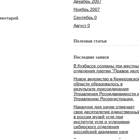
Декабрь 2007
Ноябрь 2007
Сентябрь 0
ментарий.
Август 0
Полезная статья
Последние записи
В Кузбассе созданы три местны
отделения партии “Правое дело
Новое ведомство в Кемеровско
области образовалось в
результате присоединения
Управления Роснедвижимости к
Управлению Росрегистрации.
Накануне дня науки отмечает
свое десятилетие единственны
в россии музей угля при
институте угля и углехимии
сибирского отделения
российской академии наук