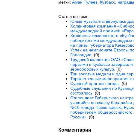
метки:
Аман Тулеев
,
Кузбасс
,
награды
Статьи по теме:
Юные музыканты вернулись дом
Холдинговая компания «Сибирс
международной премией «Евро
Хоккеисты кемеровского «Кузба
победителями международных с
на призы губернатора Кемеровс
Успех на чемпионате Европы по
Голландии.
(0)
Трудовой коллектив ОАО «Слав
первыми в Кузбассе завершили 
зернобобовых культур.
(0)
Три золотые медали и одна сер
Торжественные мероприятия к 
Суровый прогноз погоды.
(0)
Судебные слушания по Кузнецк
состоялись.
(0)
Стипендиат Губернского центр
учащийся по классу балалайки
№10 города Прокопьевска Русл
победителем общероссийского 
России».
(0)
Комментарии