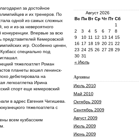
благодарил за достойное
Август 2026
 олимпийцев и их тренеров. По
Вс
Пн
Вт
Ср
Чт
Пт
Сб
тала одной из самых сложных
1
й, но и из-за невероятного
2
3
4
5
6
7
8
й конкуренции. Впервые за всю
9
10
11
12
13
14
15
ть представителей Кемеровской
16
17
18
19
20
21
22
импийских игр. Особенно ценен,
23
24
25
26
27
28
29
 Кузбасс специально под
30
31
риглашал.
« Июль
нецкий тяжелоатлет Роман
астов планеты вошел ленинск-
лохо дебютировала на
Архивы
ая легкоатлетка Ирина
Июль 2010
сский спорт еще кемеровский
Май 2010
али в адрес Евгения Чигишева.
Октябрь 2009
вокузнецкого тяжелоатлета с
Сентябрь 2009
Август 2009
ены всем кузбасским
м.
Июль 2009
Июнь 2009