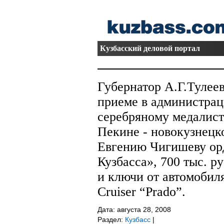
Кузбасский деловой портал
Губернатор А.Г.Тулее
приеме в администрац
серебряному медалис
Пекине - новокузнецк
Евгению Чигишеву ор
Кузбасса», 700 тыс. 
и ключи от автомобиля
Cruiser “Prado”.
Дата: августа 28, 2008
Раздел:
Кузбасс
|