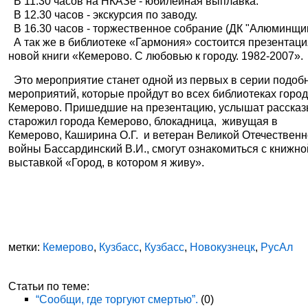
В 11.30 часов на НКАЗе - юбилейная выплавка.
В 12.30 часов - экскурсия по заводу.
В 16.30 часов - торжественное собрание (ДК "Алюминщик
А так же в библиотеке «Гармония» состоится презентац
новой книги «Кемерово. С любовью к городу. 1982-2007».
Это мероприятие станет одной из первых в серии подоб
мероприятий, которые пройдут во всех библиотеках горо
Кемерово. Пришедшие на презентацию, услышат расска
старожил города Кемерово, блокадница, живущая в
Кемерово, Каширина О.Г. и ветеран Великой Отечествен
войны Бассардинский В.И., смогут ознакомиться с книжно
выставкой «Город, в котором я живу».
метки:
Кемерово
,
Кузбасс
,
Кузбасс
,
Новокузнецк
,
РусАл
Статьи по теме:
“Сообщи, где торгуют смертью”.
(0)