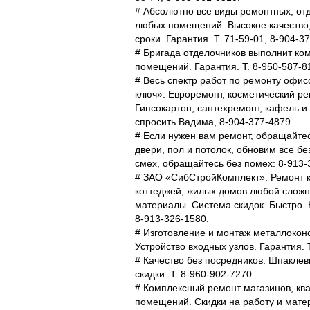
# Абсолютно все виды ремонтных, от
любых помещений. Высокое качество
сроки. Гарантия. Т. 71-59-01, 8-904-3
# Бригада отделочников выполнит к
помещений. Гарантия. Т. 8-950-587-8
# Весь спектр работ по ремонту офисо
ключ». Евроремонт, косметический ре
Гипсокартон, сантехремонт, кафель и т.
спросить Вадима, 8-904-377-4879.
# Если нужен вам ремонт, обращайтесь
двери, пол и потолок, обновим все б
смех, обращайтесь без помех: 8-913-
# ЗАО «СибСтройКомплект». Ремонт 
коттеджей, жилых домов любой сложн
материалы. Система скидок. Быстро. К
8-913-326-1580.
# Изготовление и монтаж металлокон
Устройство входных узлов. Гарантия. Т
# Качество без посредников. Шпаклев
скидки. Т. 8-960-902-7270.
# Комплексный ремонт магазинов, ква
помещений. Скидки на работу и матер