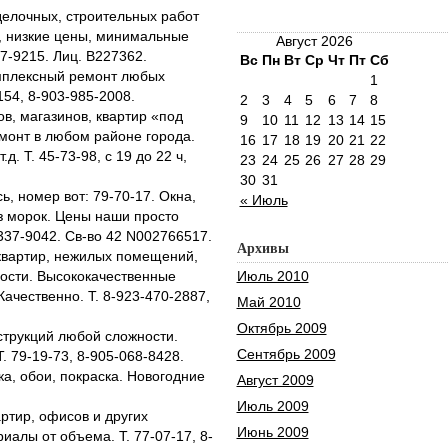
делочных, строительных работ
, низкие цены, минимальные
Август 2026
77-9215. Лиц. В227362.
Вс
Пн
Вт
Ср
Чт
Пт
Сб
омплексный ремонт любых
1
154, 8-903-985-2008.
2
3
4
5
6
7
8
в, магазинов, квартир «под
9
10
11
12
13
14
15
монт в любом районе города.
16
17
18
19
20
21
22
д. Т. 45-73-98, c 19 до 22 ч,
23
24
25
26
27
28
29
30
31
, номер вот: 79-70-17. Окна,
« Июль
ез морок. Цены наши просто
337-9042. Св-во 42 N002766517.
Архивы
квартир, нежилых помещений,
ости. Высококачественные
Июль 2010
ачественно. Т. 8-923-470-2887,
Май 2010
Октябрь 2009
струкций любой сложности.
Сентябрь 2009
. 79-19-73, 8-905-068-8428.
ка, обои, покраска. Новогодние
Август 2009
Июль 2009
ртир, офисов и других
Июнь 2009
иалы от объема. Т. 77-07-17, 8-