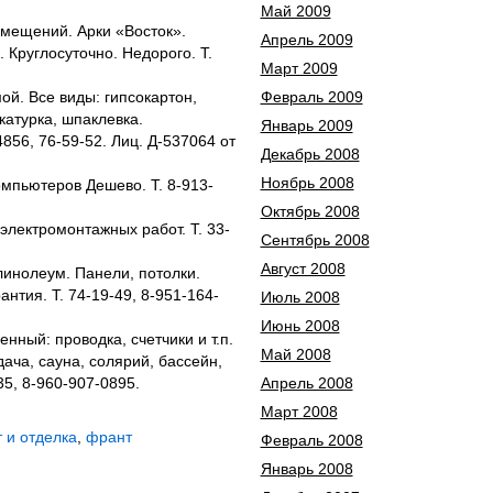
Май 2009
омещений. Арки «Восток».
Апрель 2009
 Круглосуточно. Недорого. Т.
Март 2009
й. Все виды: гипсокартон,
Февраль 2009
катурка, шпаклевка.
Январь 2009
4856, 76-59-52. Лиц. Д-537064 от
Декабрь 2008
Ноябрь 2008
мпьютеров Дешево. Т. 8-913-
Октябрь 2008
электромонтажных работ. Т. 33-
Сентябрь 2008
Август 2008
 линолеум. Панели, потолки.
нтия. Т. 74-19-49, 8-951-164-
Июль 2008
Июнь 2008
ный: проводка, счетчики и т.п.
Май 2008
дача, сауна, солярий, бассейн,
35, 8-960-907-0895.
Апрель 2008
Март 2008
 и отделка
,
франт
Февраль 2008
Январь 2008