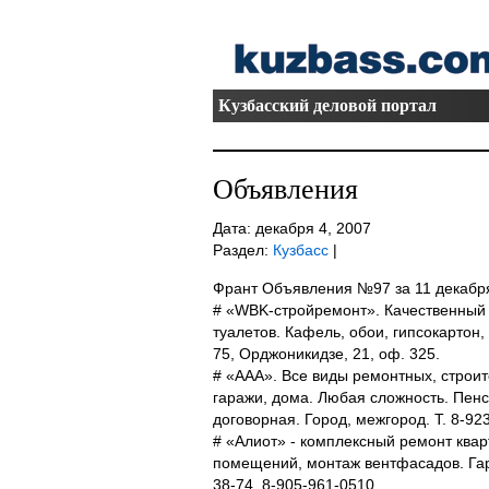
Кузбасский деловой портал
Объявления
Дата: декабря 4, 2007
Раздел:
Кузбасс
|
Франт Объявления №97 за 11 декабр
# «WBK-стройремонт». Качественный 
туалетов. Кафель, обои, гипсокартон, 
75, Орджоникидзе, 21, оф. 325.
# «ААА». Все виды ремонтных, строит
гаражи, дома. Любая сложность. Пен
договорная. Город, межгород. Т. 8-92
# «Алиот» - комплексный ремонт квар
помещений, монтаж вентфасадов. Гара
38-74, 8-905-961-0510.