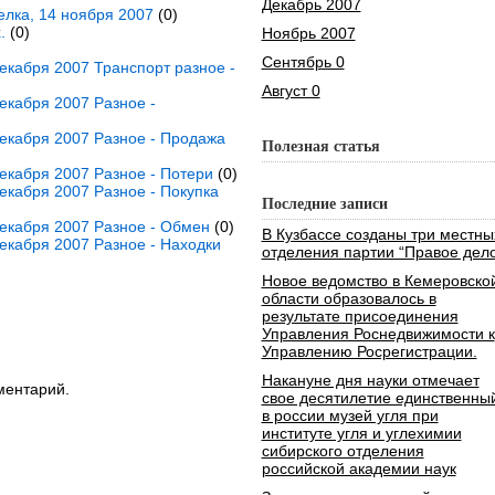
Декабрь 2007
елка, 14 ноября 2007
(0)
.
(0)
Ноябрь 2007
Сентябрь 0
кабря 2007 Транспорт разное -
Август 0
екабря 2007 Разное -
екабря 2007 Разное - Продажа
Полезная статья
екабря 2007 Разное - Потери
(0)
кабря 2007 Разное - Покупка
Последние записи
екабря 2007 Разное - Обмен
(0)
В Кузбассе созданы три местны
екабря 2007 Разное - Находки
отделения партии “Правое дело
Новое ведомство в Кемеровско
области образовалось в
результате присоединения
Управления Роснедвижимости к
Управлению Росрегистрации.
Накануне дня науки отмечает
ментарий.
свое десятилетие единственны
в россии музей угля при
институте угля и углехимии
сибирского отделения
российской академии наук