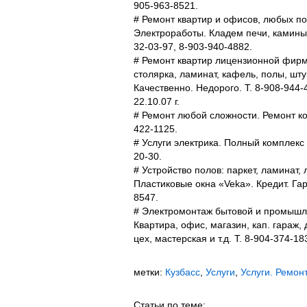
905-963-8521.
# Ремонт квартир и офисов, любых п
Электроработы. Кладем печи, камины.
32-03-97, 8-903-940-4882.
# Ремонт квартир лицензионной фирмо
столярка, ламинат, кафель, полы, шту
Качественно. Недорого. Т. 8-908-944-
22.10.07 г.
# Ремонт любой сложности. Ремонт ко
422-1125.
# Услуги электрика. Полный комплекс 
20-30.
# Устройство полов: паркет, ламинат,
Пластиковые окна «Veka». Кредит. Гара
8547.
# Электромонтаж бытовой и промышлен
Квартира, офис, магазин, кап. гараж, 
цех, мастерская и т.д. Т. 8-904-374-18
метки:
Кузбасс
,
Услуги
,
Услуги. Ремонт
Статьи по теме: