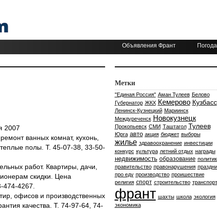
Объявления Франт
Погода
Метки
"Единая Россия"
Аман Тулеев
Белово
Кемерово
Кузбасс
Губернатор
ЖКХ
Ленинск-Кузнецкий
Мариинск
Новокузнецк
Междуреченск
Тулеев
Прокопьевск
СМИ
Таштагол
я 2007
авто
Юрга
акция
бюджет
выборы
ремонт ванных комнат, кухонь,
жилье
здравоохранение
инвестиции
теплые полы. Т. 45-07-38, 33-50-
конкурс
культура
летний отдых
награды
недвижимость
образование
политик
ельных работ. Квартиры, дачи,
правительство
правонарушения
праздни
про еду
производство
проишествие
сионерам скидки. Цена
спорт
религия
строительство
транспор
3-474-4267.
франт
тир, офисов и производственных
шахты
школа
экология
нтия качества. Т. 74-97-64, 74-
экономика