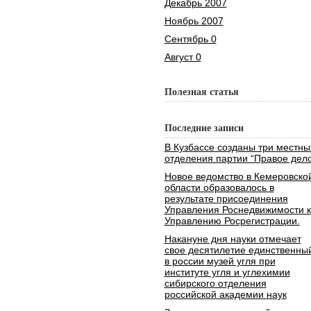
Декабрь 2007
Ноябрь 2007
Сентябрь 0
Август 0
Полезная статья
Последние записи
В Кузбассе созданы три местны
отделения партии “Правое дело
Новое ведомство в Кемеровско
области образовалось в
результате присоединения
Управления Роснедвижимости к
Управлению Росрегистрации.
Накануне дня науки отмечает
свое десятилетие единственны
в россии музей угля при
институте угля и углехимии
сибирского отделения
российской академии наук