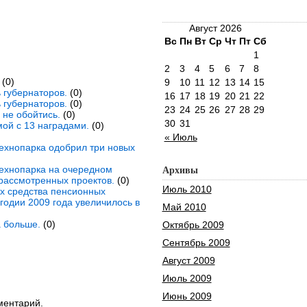
Август 2026
Вс
Пн
Вт
Ср
Чт
Пт
Сб
1
2
3
4
5
6
7
8
(0)
9
10
11
12
13
14
15
 губернаторов.
(0)
16
17
18
19
20
21
22
 губернаторов.
(0)
23
24
25
26
27
28
29
не обойтись.
(0)
30
31
ой с 13 наградами.
(0)
« Июль
технопарка одобрил три новых
технопарка на очередном
Архивы
рассмотренных проектов.
(0)
Июль 2010
х средства пенсионных
годии 2009 года увеличилось в
Май 2010
а больше.
(0)
Октябрь 2009
Сентябрь 2009
Август 2009
Июль 2009
Июнь 2009
ментарий.