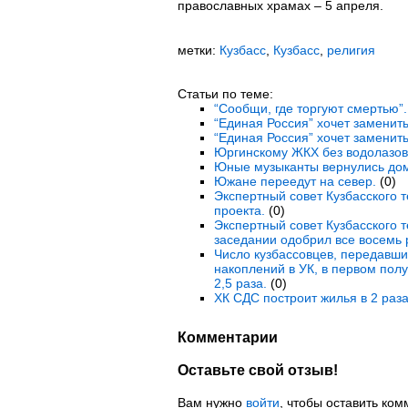
православных храмах – 5 апреля.
метки:
Кузбасс
,
Кузбасс
,
религия
Статьи по теме:
“Сообщи, где торгуют смертью”.
“Единая Россия” хочет заменить
“Единая Россия” хочет заменить
Юргинскому ЖКХ без водолазов 
Юные музыканты вернулись дом
Южане переедут на север.
(0)
Экспертный совет Кузбасского 
проекта.
(0)
Экспертный совет Кузбасского 
заседании одобрил все восемь 
Число кузбассовцев, передавши
накоплений в УК, в первом полу
2,5 раза.
(0)
ХК СДС построит жилья в 2 раз
Комментарии
Оставьте свой отзыв!
Вам нужно
войти
, чтобы оставить ком