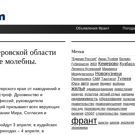
Объявления Франт
Погода
еровской области
Метки
е молебны.
"Единая Россия"
Аман Тулеев
Белово
Кемерово
Кузбасс
Губернатор
ЖКХ
Ленинск-Кузнецкий
Мариинск
Новокузнецк
Междуреченск
Тулеев
Прокопьевск
СМИ
Таштагол
авто
Юрга
акция
бюджет
выборы
жилье
ерского края от наводнений и
здравоохранение
инвестиции
строф. Духовенство и
конкурс
культура
летний отдых
награды
недвижимость
образование
политик
фессий, руководители
правительство
правонарушения
праздни
ций призывают всех верующих
про еду
производство
проишествие
ании Мира, Согласия и
спорт
религия
строительство
транспор
франт
шахты
школа
экология
ойдут 3 апреля; в иудейских
экономика
риходах – 4 апреля; в