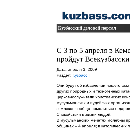
Кузбасский деловой портал
С 3 по 5 апреля в Кем
пройдут Всекузбасски
Дата: апреля 3, 2009
Раздел:
Кузбасс
|
Они будут об избавлении нашего шахт
других природных и техногенных ката
церковнослужители христианских кон
мусульманских и иудейских организа
земляков сообща помолиться о даров
Спокойствия в жизни людей.
В мусульманских мечетях молебны пр
общинах – 4 апреля; в католических п