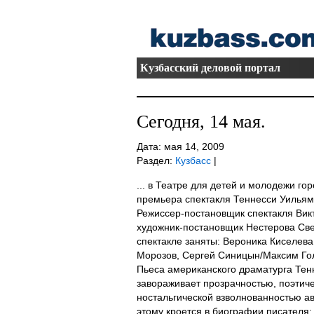
Кузбасский деловой портал
Сегодня, 14 мая.
Дата: мая 14, 2009
Раздел:
Кузбасс
|
... в Театре для детей и молодежи го
премьера спектакля Теннесси Уильям
Режиссер-постановщик спектакля Вик
художник-постановщик Нестерова Св
спектакле заняты: Вероника Киселева
Морозов, Сергей Синицын/Максим Го
Пьеса американского драматурга Тенн
завораживает прозрачностью, поэтиче
ностальгической взволнованностью а
этому кроется в биографии писателя: