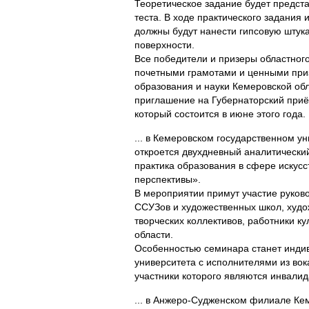
Теоретическое задание будет предст
теста. В ходе практического задания
должны будут нанести гипсовую штука
поверхности.
Все победители и призеры областног
почетными грамотами и ценными при
образования и науки Кемеровской обл
приглашение на Губернаторский приё
который состоится в июне этого года.
... в Кемеровском государственном ун
откроется двухдневный аналитически
практика образования в сфере искусс
перспективы».
В мероприятии примут участие руков
ССУЗов и художественных школ, худо
творческих коллективов, работники ку
области.
Особенностью семинара станет индив
университета с исполнителями из вок
участники которого являются инвали
... в Анжеро-Судженском филиале Ке