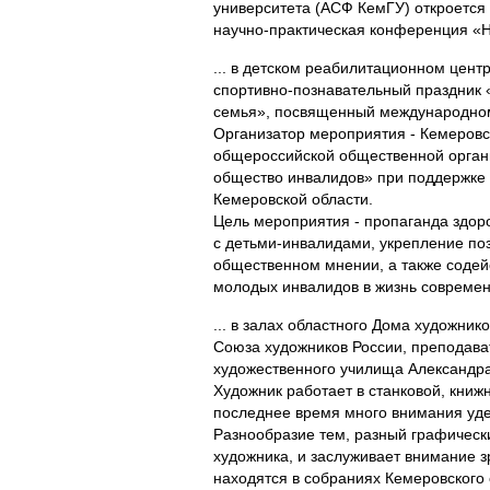
университета (АСФ КемГУ) откроется 
научно-практическая конференция «Н
... в детском реабилитационном цент
спортивно-познавательный праздник «
семья», посвященный международно
Организатор мероприятия - Кемеровс
общероссийской общественной орган
общество инвалидов» при поддержке
Кемеровской области.
Цель мероприятия - пропаганда здор
с детьми-инвалидами, укрепление по
общественном мнении, а также содей
молодых инвалидов в жизнь современ
... в залах областного Дома художник
Союза художников России, преподава
художественного училища Александра
Художник работает в станковой, книж
последнее время много внимания уде
Разнообразие тем, разный графически
художника, и заслуживает внимание з
находятся в собраниях Кемеровского 