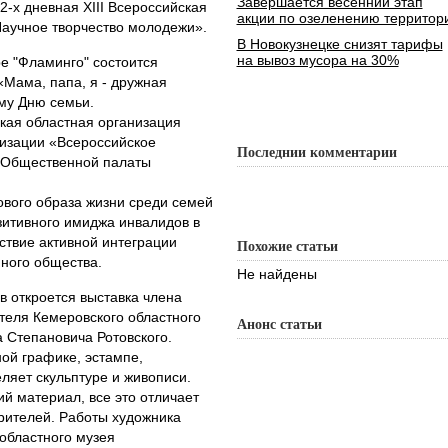
Завершается весенний этап
2-х дневная XIII Всероссийская
акции по озеленению территор
аучное творчество молодежи».
В Новокузнецке снизят тарифы
на вывоз мусора на 30%
ре "Фламинго" состоится
Мама, папа, я - дружная
му Дню семьи.
кая областная организация
изации «Всероссийское
Последнии комментарии
 Общественной палаты
ового образа жизни среди семей
зитивного имиджа инвалидов в
ствие активной интеграции
Похожие статьи
ного общества.
Не найдены
ов откроется выставка члена
теля Кемеровского областного
Анонс статьи
 Степановича Ротовского.
ной графике, эстампе,
ляет скульптуре и живописи.
й материал, все это отличает
рителей. Работы художника
областного музея