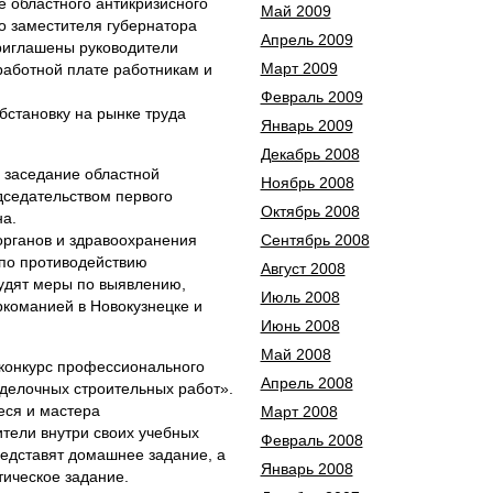
ие областного антикризисного
Май 2009
о заместителя губернатора
Апрель 2009
риглашены руководители
Март 2009
работной плате работникам и
Февраль 2009
бстановку на рынке труда
Январь 2009
Декабрь 2008
е заседание областной
Ноябрь 2008
дседательством первого
Октябрь 2008
на.
рганов и здравоохранения
Сентябрь 2008
 по противодействию
Август 2008
судят меры по выявлению,
Июль 2008
команией в Новокузнецке и
Июнь 2008
Май 2008
й конкурс профессионального
Апрель 2008
делочных строительных работ».
еся и мастера
Март 2008
тели внутри своих учебных
Февраль 2008
редставят домашнее задание, а
Январь 2008
тическое задание.