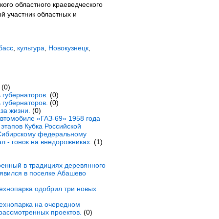
кого областного краеведческого
й участник областных и
басс
,
культура
,
Новокузнецк
,
(0)
 губернаторов.
(0)
 губернаторов.
(0)
за жизни.
(0)
втомобиле «ГАЗ-69» 1958 года
 этапов Кубка Российской
Сибирскому федеральному
л - гонок на внедорожниках.
(1)
енный в традициях деревянного
появился в поселке Абашево
технопарка одобрил три новых
технопарка на очередном
рассмотренных проектов.
(0)