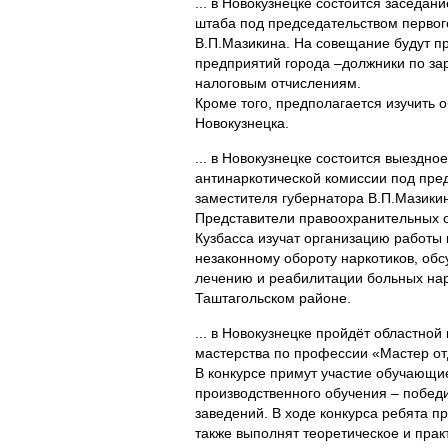
... в Новокузнецке состоится заседан
штаба под председательством первог
В.П.Мазикина. На совещание будут п
предприятий города –должники по за
налоговым отчислениям.
Кроме того, предполагается изучить о
Новокузнецка.
... в Новокузнецке состоится выездно
антинаркотической комиссии под пре
заместителя губернатора В.П.Мазики
Представители правоохранительных о
Кузбасса изучат организацию работы
незаконному обороту наркотиков, об
лечению и реабилитации больных нар
Таштагольском районе.
... в Новокузнецке пройдёт областно
мастерства по профессии «Мастер от
В конкурсе примут участие обучающи
производственного обучения – победи
заведений. В ходе конкурса ребята п
также выполнят теоретическое и прак