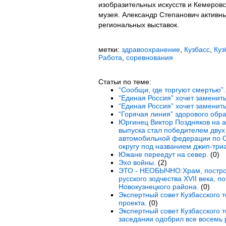
изобразительных искусств и Кемеровс
музея. Александр Степанович активны
региональных выставок.
метки:
здравоохранение
,
Кузбасс
,
Куз
Работа
,
соревнования
Статьи по теме:
“Сообщи, где торгуют смертью”.
“Единая Россия” хочет заменить
“Единая Россия” хочет заменить
“Горячая линия” здорового обра
Юргинец Виктор Поздняков на а
выпуска стал победителем двух
автомобильной федерации по 
округу под названием джип-триа
Южане переедут на север.
(0)
Эхо войны.
(2)
ЭТО - НЕОБЫЧНО:Храм, постро
русского зодчества XVII века, 
Новокузнецкого района.
(0)
Экспертный совет Кузбасского 
проекта.
(0)
Экспертный совет Кузбасского 
заседании одобрил все восемь 