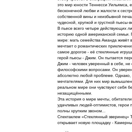
это мир юности Теннесси Уильямса, ег
бесконечной любви и жалости к сестр
собственной вины и неизбывной печ
чудесной, хрупкой и грустной пьесы-
В пьесе всего четыре действующих ли
историю одной американской семьи. 
мире: мать семейства Аманда живёт 
мечтает о романтических приключени
самое дорогое - её стеклянные игруш
герой пьесы - Джим. Он пытается пер
Джим - человек уверенный в себе, н
философскими вопросами. Он уверен,
абсолютно любой проблеме. Однако, 
мечтателями. Для них мир вымышленн
реальном мире они чувствуют себя 
незащищёнными.
Эта история о мире мечты, обитатели
удачливых людей-оптимистов, герои п
полны хрупким звоном...
Спектаклем «Стеклянный зверинец» Т
открывает новую площадку - Камерны