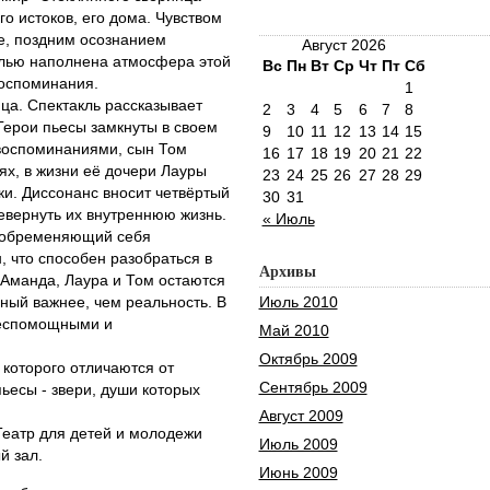
о истоков, его дома. Чувством
е, поздним осознанием
Август 2026
алью наполнена атмосфера этой
Вс
Пн
Вт
Ср
Чт
Пт
Сб
воспоминания.
1
ца. Спектакль рассказывает
2
3
4
5
6
7
8
Герои пьесы замкнуты в своем
9
10
11
12
13
14
15
воспоминаниями, сын Том
16
17
18
19
20
21
22
ях, в жизни её дочери Лауры
23
24
25
26
27
28
29
ки. Диссонанс вносит четвёртый
30
31
евернуть их внутреннюю жизнь.
« Июль
е обременяющий себя
 что способен разобраться в
Архивы
Аманда, Лаура и Том остаются
ый важнее, чем реальность. В
Июль 2010
беспомощными и
Май 2010
Октябрь 2009
 которого отличаются от
Сентябрь 2009
ьесы - звери, души которых
Август 2009
еатр для детей и молодежи
Июль 2009
й зал.
Июнь 2009