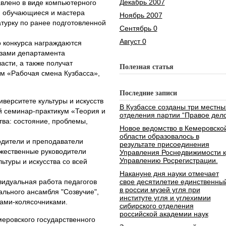
Декабрь 2007
авлено в виде компьютерного
 и обучающиеся и мастера
Ноябрь 2007
турку по ранее подготовленной
Сентябрь 0
Август 0
о конкурса награждаются
зами департамента
асти, а также получат
Полезная статья
м «Рабочая смена Кузбасса»,
Последние записи
иверситете культуры и искусств
В Кузбассе созданы три местны
й семинар-практикум «Теория и
отделения партии “Правое дело
тва: состояние, проблемы,
Новое ведомство в Кемеровско
области образовалось в
одители и преподаватели
результате присоединения
жественные руководители
Управления Роснедвижимости к
Управлению Росрегистрации.
льтуры и искусства со всей
Накануне дня науки отмечает
идуальная работа педагогов
свое десятилетие единственны
в россии музей угля при
ального ансамбля "Созвучие",
институте угля и углехимии
дами-колясочниками.
сибирского отделения
российской академии наук
меровского государственного