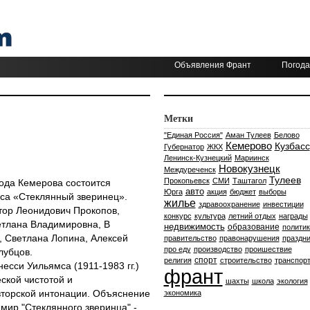
Объявления Франт
Погода
Метки
"Единая Россия"
Аман Тулеев
Белово
Кемерово
Кузбасс
Губернатор
ЖКХ
Ленинск-Кузнецкий
Мариинск
Новокузнецк
Междуреченск
Тулеев
Прокопьевск
СМИ
Таштагол
рода Кемерова состоится
авто
Юрга
акция
бюджет
выборы
са «Стеклянный зверинец».
жилье
здравоохранение
инвестиции
тор Леонидович Прокопов,
конкурс
культура
летний отдых
награды
етлана Владимировна, В
недвижимость
образование
политик
, Светлана Лопина, Алексей
правительство
правонарушения
праздни
про еду
производство
проишествие
лубцов.
спорт
религия
строительство
транспор
есси Уильямса (1911-1983 гг.)
франт
ской чистотой и
шахты
школа
экология
вторской интонации. Объяснение
экономика
 мир "Стеклянного зверинца" -