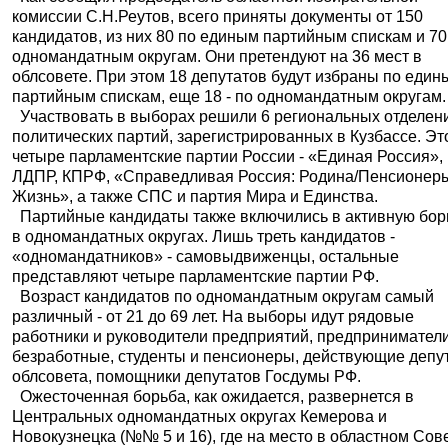
комиссии С.Н.Реутов, всего приняты документы от 150
кандидатов, из них 80 по единым партийным спискам и 70
одномандатным округам. Они претендуют на 36 мест в
облсовете. При этом 18 депутатов будут избраны по еди
партийным спискам, еще 18 - по одномандатным округам.
Участвовать в выборах решили 6 региональных отделен
политических партий, зарегистрированных в Кузбассе. Эт
четыре парламентские партии России - «Единая Россия»,
ЛДПР, КПРФ, «Справедливая Россия: Родина/Пенсионер
Жизнь», а также СПС и партия Мира и Единства.
Партийные кандидаты также включились в активную бор
в одномандатных округах. Лишь треть кандидатов -
«одномандатников» - самовыдвиженцы, остальные
представляют четыре парламентские партии РФ.
Возраст кандидатов по одномандатным округам самый
различный - от 21 до 69 лет. На выборы идут рядовые
работники и руководители предприятий, предприниматели
безработные, студенты и пенсионеры, действующие депу
облсовета, помощники депутатов Госдумы РФ.
Ожесточенная борьба, как ожидается, развернется в
Центральных одномандатных округах Кемерова и
Новокузнецка (№№ 5 и 16), где на место в областном Сов