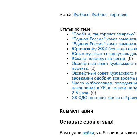
метки:
Кузбасс
,
Кузбасс
,
торговля
Статьи по теме:
“Сообщи, где торгуют смертью”.
“Единая Россия” хочет заменить
“Единая Россия” хочет заменить
Юргинскому ЖКХ без водолазов 
Юные музыканты вернулись дом
Южане переедут на север.
(0)
Экспертный совет Кузбасского 
проекта.
(0)
Экспертный совет Кузбасского 
заседании одобрил все восемь 
Число кузбассовцев, передавши
накоплений в УК, в первом полу
2,5 раза.
(0)
ХК СДС построит жилья в 2 раз
Комментарии
Оставьте свой отзыв!
Вам нужно
войти
, чтобы оставить ком