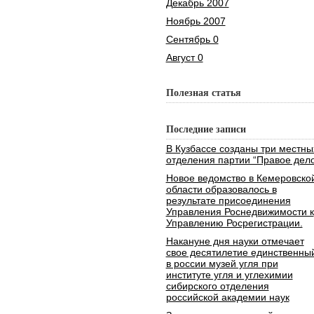
Декабрь 2007
Ноябрь 2007
Сентябрь 0
Август 0
Полезная статья
Последние записи
В Кузбассе созданы три местны
отделения партии “Правое дело
Новое ведомство в Кемеровско
области образовалось в
результате присоединения
Управления Роснедвижимости к
Управлению Росрегистрации.
Накануне дня науки отмечает
свое десятилетие единственны
в россии музей угля при
институте угля и углехимии
сибирского отделения
российской академии наук