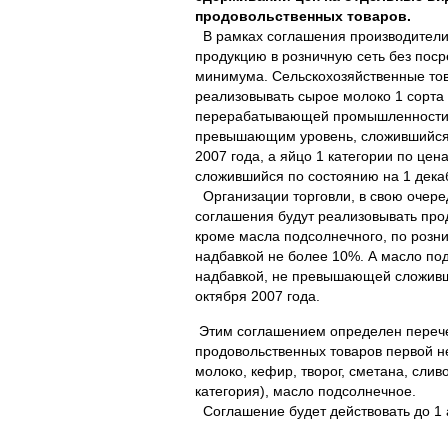
продовольственных товаров.
В рамках соглашения производители 
продукцию в розничную сеть без поср
минимума. Сельскохозяйственные то
реализовывать сырое молоко 1 сорта
перерабатывающей промышленности 
превышающим уровень, сложившийся 
2007 года, а яйцо 1 категории по це
сложившийся по состоянию на 1 декаб
Организации торговли, в свою очеред
соглашения будут реализовывать про
кроме масла подсолнечного, по розн
надбавкой не более 10%. А масло по
надбавкой, не превышающей сложивш
октября 2007 года.
Этим соглашением определен переч
продовольственных товаров первой н
молоко, кефир, творог, сметана, слив
категория), масло подсолнечное.
Соглашение будет действовать до 1 