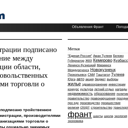
Объявления Франт
Погода
трации подписано
Метки
ение между
"Единая Россия"
Аман Тулеев
Белово
Кемерово
Кузбасс
Губернатор
ЖКХ
ции области,
Ленинск-Кузнецкий
Мариинск
Новокузнецк
Междуреченск
довольственных
Тулеев
Прокопьевск
СМИ
Таштагол
авто
Юрга
акция
бюджет
выборы
ми торговли о
жилье
здравоохранение
инвестиции
конкурс
культура
летний отдых
награды
недвижимость
образование
политик
правительство
правонарушения
праздни
про еду
производство
проишествие
спорт
религия
строительство
транспор
 подписано тройственное
франт
нистрации, производителями
шахты
школа
экология
анизациями торговли о
экономика
иды социально значимых