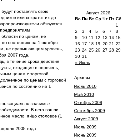
будут поставлять свою
Август 2026
едников или сократят их до
Вс
Пн
Вт
Ср
Чт
Пт
Сб
варопроизводители обязуются
1
 предприятиям
2
3
4
5
6
7
8
области по ценам, не
9
10
11
12
13
14
15
по состоянию на 1 октября
16
17
18
19
20
21
22
нам, не превышающим уровень,
23
24
25
26
27
28
29
ря 2007 года.
30
31
ь, в течение срока действия
« Июль
дукты, входящие в перечень,
ичным ценам с торговой
Архивы
дсолнечное по ценам с торговой
ейся по состоянию на 1
Июль 2010
Май 2010
Октябрь 2009
ень социально значимых
еобходимости. В него вошли
Сентябрь 2009
очное масло, яйцо столовое (1
Август 2009
Июль 2009
апреля 2008 года.
Июнь 2009