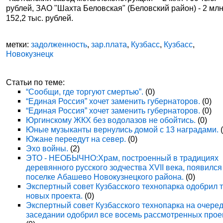
рублей, ЗАО "Шахта Беловская" (Беловский район) - 2 мл
152,2 тыс. рублей.
метки:
задолженность
,
зар.плата
,
Кузбасс
,
Кузбасс
,
Новокузнецк
Статьи по теме:
“Сообщи, где торгуют смертью”.
(0)
“Единая Россия” хочет заменить губернаторов.
(0)
“Единая Россия” хочет заменить губернаторов.
(0)
Юргинскому ЖКХ без водолазов не обойтись.
(0)
Юные музыканты вернулись домой с 13 наградами.
(
Южане переедут на север.
(0)
Эхо войны.
(2)
ЭТО - НЕОБЫЧНО:Храм, построенный в традициях
деревянного русского зодчества XVII века, появился
поселке Абашево Новокузнецкого района.
(0)
Экспертный совет Кузбасского технопарка одобрил 
новых проекта.
(0)
Экспертный совет Кузбасского технопарка на очере
заседании одобрил все восемь рассмотренных прое