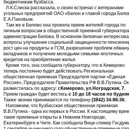
бюджетникам Кузбасса.
Л.К.Слиска рассказала, о своих встречах с ветеранами
угольных предприятий ОАО «Белон и главой города Бело
Е.А.Пановым.
Там же в Белово она провела прием жителей города по
личным вопросам в общественной приемной губернатора
администрации Белова. В основном беловчан интересов
вопросы улучшения социальной защищенности пенсионе
рост цен на продукты и ГСМ, разрешение проблем обман
вкладчиков и получение молодыми семьями ипотечных
кредитов на приобретение жилья.
Кроме того, она сообщила губернатору, что в Кемерово
теперь постоянно будет действовать Региональная
общественная приемная Председателя партии «Единая
Россия», Председателя Правительства РФ В.В.Путина. О
разместилась по адресу:
г.Кемерово, ул.Ноградская, 7.
Прием граждан будет вестись
с 10 до 18 часов по будня
Также звонки принимаются по телефону
(3842) 34-98-36.
Напомним, что Кузбасская общественная приемная
В.В.Путина - одна из первых в России. К настоящему вре
такие приемные открыты в Нижнем Новгороде,
Екатеринбурге и Чите. Как сообщила Вице-спикер Госдум
1 сентября нынешнего года общественные приемные пар