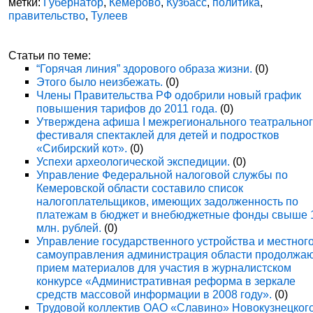
метки:
Губернатор
,
Кемерово
,
Кузбасс
,
политика
,
правительство
,
Тулеев
Статьи по теме:
“Горячая линия” здорового образа жизни.
(0)
Этого было неизбежать.
(0)
Члены Правительства РФ одобрили новый график
повышения тарифов до 2011 года.
(0)
Утверждена афиша I межрегионального театрально
фестиваля спектаклей для детей и подростков
«Сибирский кот».
(0)
Успехи археологической экспедиции.
(0)
Управление Федеральной налоговой службы по
Кемеровской области составило список
налогоплательщиков, имеющих задолженность по
платежам в бюджет и внебюджетные фонды свыше 
млн. рублей.
(0)
Управление государственного устройства и местног
самоуправления администрация области продолжа
прием материалов для участия в журналистском
конкурсе «Административная реформа в зеркале
средств массовой информации в 2008 году».
(0)
Трудовой коллектив ОАО «Славино» Новокузнецког