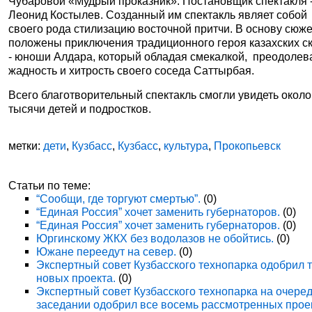
Чубаровой
«Мудрый проказник». Постановщик спектакля 
Леонид Костылев. Созданный им спектакль являет собой
своего рода
стилизацию восточной притчи. В основу сюж
положены приключения
традиционного героя казахских с
-
юноши Алдара, который обладая смекалкой,
преодолев
жадность и
хитрость
своего соседа Саттырбая.
Всего благотворительный спектакль смогли увидеть
около
тысячи детей и подростков.
метки:
дети
,
Кузбасс
,
Кузбасс
,
культура
,
Прокопьевск
Статьи по теме:
“Сообщи, где торгуют смертью”.
(0)
“Единая Россия” хочет заменить губернаторов.
(0)
“Единая Россия” хочет заменить губернаторов.
(0)
Юргинскому ЖКХ без водолазов не обойтись.
(0)
Южане переедут на север.
(0)
Экспертный совет Кузбасского технопарка одобрил 
новых проекта.
(0)
Экспертный совет Кузбасского технопарка на очере
заседании одобрил все восемь рассмотренных прое