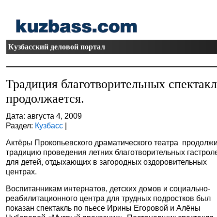
Кузбасский деловой портал
Традиция благотворительных спектак
продолжается.
Дата: августа 4, 2009
Раздел:
Кузбасс
|
Актёры Прокопьевского драматического театра
продолж
традицию проведения летних благотворительных гастрол
для детей, отдыхающих в загородных оздоровительных
центрах.
Воспитанникам
интернатов,
детских домов и с
оциально-
реабилитационного центра для трудных подростков
был
показан
спектакль по пьесе
Ирины Егоровой и
Алёны