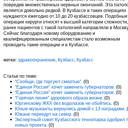
повредив множественных нервных окончаний. Эта патол
является довольно редкой. В Кузбассе в таких операциях
нуждаются ежегодно от 10 до 20 кузбассовцев. Подобные
операции хирурги относят к высшей категории сложности,
ранее пациентов с такой патологией направляли в Москву
Сейчас благодаря новому оборудованию и
квалифицированным специалистам стало возможным
проводить такие операции и в Кузбассе.
метки:
здравоохранение
,
Кузбасс
,
Кузбасс
Статьи по теме:
“Сообщи, где торгуют смертью”.
(0)
“Единая Россия” хочет заменить губернаторов.
(0)
“Единая Россия” хочет заменить губернаторов.
(0)
“Горячая линия” здорового образа жизни.
(0)
Юргинскому ЖКХ без водолазов не обойтись.
(0)
Юные музыканты вернулись домой с 13 наградами.
(
Южане переедут на север.
(0)
Экспертный совет Кузбасского технопарка одобрил 
новых проекта.
(0)