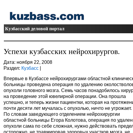
Кузбасский деловой портал
Успехи кузбасских нейрохирургов.
Дата: ноября 22, 2008
Раздел:
Кузбасс
|
Впервые в Кузбассе нейрохирургами областной клиничес
больницы проведена операция по удалению околостволо
опухоли головного мозга. Семь часов понадобилось хиру
на проведение этой ювелирной операции. Она прошла
успешно, и теперь жизни пациентки, которая на протяжен
почти десяти лет мучалась с опухолью, ничто не угрожает.
По словам заведующего отделением нейрохирургии
областной больницы Егора Колотова, операция по удале
опухоли сама по себе сложная, нужно действовать преде
осторожно, не травмировав здоровых участков мозга, не