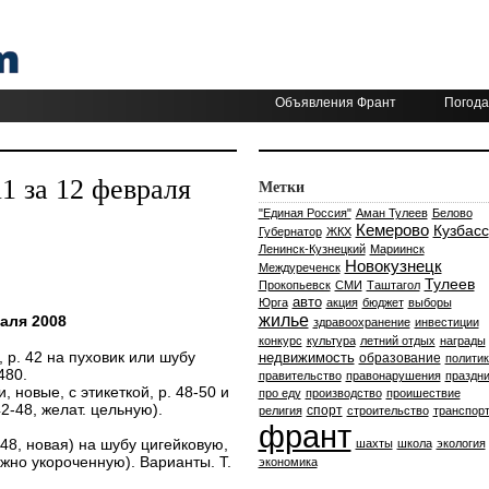
Объявления Франт
Погода
 за 12 февраля
Метки
"Единая Россия"
Аман Тулеев
Белово
Кемерово
Кузбасс
Губернатор
ЖКХ
Ленинск-Кузнецкий
Мариинск
Новокузнецк
Междуреченск
Тулеев
Прокопьевск
СМИ
Таштагол
авто
Юрга
акция
бюджет
выборы
жилье
аля 2008
здравоохранение
инвестиции
конкурс
культура
летний отдых
награды
 р. 42 на пуховик или шубу
недвижимость
образование
политик
480.
правительство
правонарушения
праздни
, новые, с этикеткой, р. 48-50 и
про еду
производство
проишествие
42-48, желат. цельную).
спорт
религия
строительство
транспор
франт
-48, новая) на шубу цигейковую,
шахты
школа
экология
ожно укороченную). Варианты. Т.
экономика