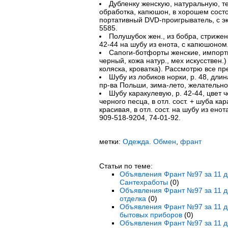
Дубленку женскую, натуральную, 
обработка, капюшон, в хорошем состоя
портативный DVD-проигрыватель, с эк
5585.
Полушубок жен., из бобра, стрижены
42-44 на шубу из енота, с капюшоном.
Сапоги-ботфорты женские, импортно
черный, кожа натур., мех искусствен.)
коляска, кроватка). Рассмотрю все пр
Шубу из лобиков норки, р. 48, длин
пр-ва Польши, зима-лето, желательно 
Шубу каракулевую, р. 42-44, цвет 
черного песца, в отл. сост. + шуба кар
красивая, в отл. сост. на шубу из енот
909-518-9204, 74-01-92.
метки:
Одежда. Обмен
,
франт
Статьи по теме:
Объявления Франт №97 за 11 де
Сантехработы
(0)
Объявления Франт №97 за 11 де
отделка
(0)
Объявления Франт №97 за 11 де
бытовых приборов
(0)
Объявления Франт №97 за 11 де