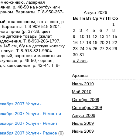
темно-синюю, лазерная
нии, р. 48-50 на ноутбук или
раном. Варианты. Т. 8-950-267-
Август 2026
Вс
Пн
Вт
Ср
Чт
Пт
Сб
й, с капюшоном, в отл. сост., р.
1
 Варианты. Т. 8-909-518-9204.
2
3
4
5
6
7
8
го пр-ва (р. 37-38, цвет
 на детские товары (желат.
9
10
11
12
13
14
15
едложения. Т. 8-950-266-1797.
16
17
18
19
20
21
22
а 145 см, б/у на детскую коляску
23
24
25
26
27
28
29
новую. Т. 8-913-321-9904.
30
31
черный, воротник и манжеты из
акулевая, р. 48-50, черная,
« Июль
а, с капюшоном, р. 42-44. Т. 8-
Архивы
Июль 2010
Май 2010
Октябрь 2009
кабря 2007 Услуги -
Сентябрь 2009
кабря 2007 Услуги - Ремонт и
Август 2009
кабря 2007 Услуги - Ремонт
Июль 2009
Июнь 2009
кабря 2007 Услуги - Разное
(0)