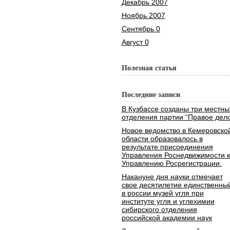
Декабрь 2007
Ноябрь 2007
Сентябрь 0
Август 0
Полезная статья
Последние записи
В Кузбассе созданы три местны
отделения партии “Правое дело
Новое ведомство в Кемеровско
области образовалось в
результате присоединения
Управления Роснедвижимости к
Управлению Росрегистрации.
Накануне дня науки отмечает
свое десятилетие единственны
в россии музей угля при
институте угля и углехимии
сибирского отделения
российской академии наук