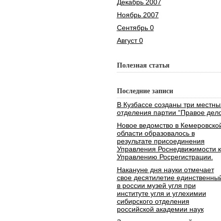
Декабрь 2007
Ноябрь 2007
Сентябрь 0
Август 0
Полезная статья
Последние записи
В Кузбассе созданы три местны
отделения партии “Правое дело
Новое ведомство в Кемеровско
области образовалось в
результате присоединения
Управления Роснедвижимости к
Управлению Росрегистрации.
Накануне дня науки отмечает
свое десятилетие единственны
в россии музей угля при
институте угля и углехимии
сибирского отделения
российской академии наук