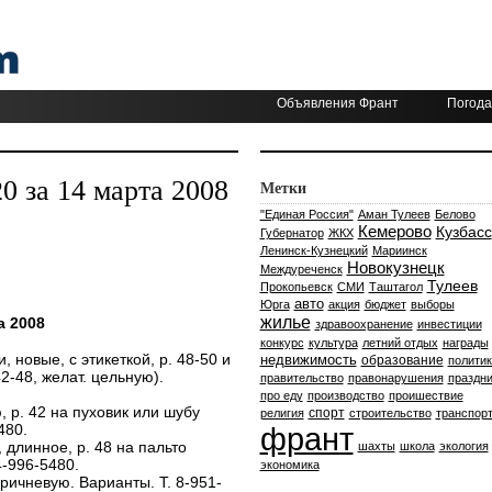
Объявления Франт
Погода
 за 14 марта 2008
Метки
"Единая Россия"
Аман Тулеев
Белово
Кемерово
Кузбасс
Губернатор
ЖКХ
Ленинск-Кузнецкий
Мариинск
Новокузнецк
Междуреченск
Тулеев
Прокопьевск
СМИ
Таштагол
авто
Юрга
акция
бюджет
выборы
жилье
а 2008
здравоохранение
инвестиции
конкурс
культура
летний отдых
награды
, новые, с этикеткой, р. 48-50 и
недвижимость
образование
политик
42-48, желат. цельную).
правительство
правонарушения
праздни
про еду
производство
проишествие
 р. 42 на пуховик или шубу
спорт
религия
строительство
транспор
480.
франт
, длинное, р. 48 на пальто
шахты
школа
экология
-996-5480.
экономика
ричневую. Варианты. Т. 8-951-