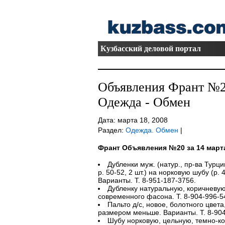
Кузбасский деловой портал
Объявления Франт №20
Одежда - Обмен
Дата: марта 18, 2008
Раздел:
Одежда. Обмен
|
Франт Объявления №20 за 14 март
Дубленки муж. (натур., пр-ва Турции
р. 50-52, 2 шт.) на норковую шубу (р. 
Варианты. Т. 8-951-187-3756.
Дубленку натуральную, коричневую,
современного фасона. Т. 8-904-996-5
Пальто д/с, новое, болотного цвета
размером меньше. Варианты. Т. 8-904
Шубу норковую, цельную, темно-ко