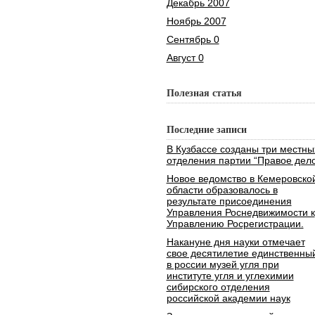
Декабрь 2007
Ноябрь 2007
Сентябрь 0
Август 0
Полезная статья
Последние записи
В Кузбассе созданы три местны
отделения партии “Правое дело
Новое ведомство в Кемеровско
области образовалось в
результате присоединения
Управления Роснедвижимости к
Управлению Росрегистрации.
Накануне дня науки отмечает
свое десятилетие единственны
в россии музей угля при
институте угля и углехимии
сибирского отделения
российской академии наук