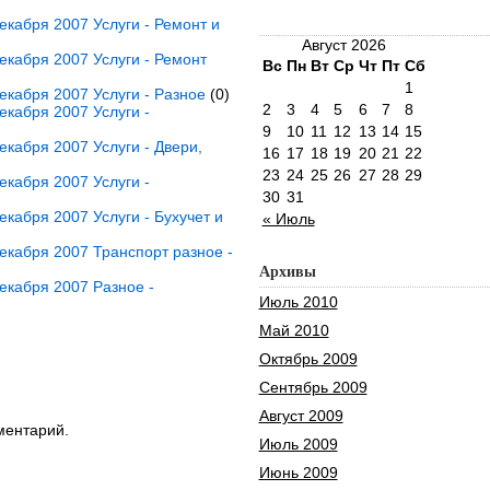
кабря 2007 Услуги - Ремонт и
Август 2026
кабря 2007 Услуги - Ремонт
Вс
Пн
Вт
Ср
Чт
Пт
Сб
1
кабря 2007 Услуги - Разное
(0)
2
3
4
5
6
7
8
кабря 2007 Услуги -
9
10
11
12
13
14
15
кабря 2007 Услуги - Двери,
16
17
18
19
20
21
22
23
24
25
26
27
28
29
кабря 2007 Услуги -
30
31
кабря 2007 Услуги - Бухучет и
« Июль
кабря 2007 Транспорт разное -
Архивы
екабря 2007 Разное -
Июль 2010
Май 2010
Октябрь 2009
Сентябрь 2009
Август 2009
ментарий.
Июль 2009
Июнь 2009