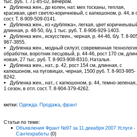
тыс. руб. Т. 71-85-02, вечером.
Дубленка жен., до колен, нат. мех тосканы, теплая,
красивая, цвет светло-коричневый, с капюшоном, р. 44, в 
сост. Т. 8-909-509-0141.
Дубленка жен., из «дубляжа», легкая, цвет коричнеывы
длинная, р. 48-50, б/у, 1 тыс. руб. Т. 8-906-929-1403.
Дубленка жен., искусствен., черная, р. 44-46, б/у. Т. 8-90
967-3855.
Дубленка жен., модный силуэт, современная технологи
обработки, воротник песцовый, р. 44-46, рост 170 см, дли
новая, 27 тыс. руб. Т. 8-903-908-8310, Наталья.
Дубленка жен., нат., р. 42, рост 154 см, длинная, с
капюшоном, на пуговицах, черная, 1500 руб. Т. 8-903-985-
8242.
Дубленка жен., нат., с капюшоном, р. 44, темно-зеленая,
1 сезон, в отл. сост. Т. 8-904-379-4262.
метки:
Одежда. Продажа
,
франт
Статьи по теме:
Объявления Франт №97 за 11 декабря 2007 Услуги -
Сантехработы
(0)