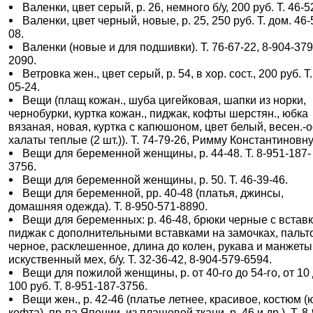
Валенки, цвет серый, р. 26, немного б/у, 200 руб. Т. 46-5
Валенки, цвет черный, новые, р. 25, 250 руб. Т. дом. 46-
08.
Валенки (новые и для подшивки). Т. 76-67-22, 8-904-379
2090.
Ветровка жен., цвет серый, р. 54, в хор. сост., 200 руб. Т.
05-24.
Вещи (плащ кожан., шуба цигейковая, шапки из норки,
чернобурки, куртка кожан., пиджак, кофты шерстян., юбка
вязаная, новая, куртка с капюшоном, цвет белый, весен.-о
халаты теплые (2 шт.)). Т. 74-79-26, Римму Константиновну
Вещи для беременной женщины, р. 44-48. Т. 8-951-187-
3756.
Вещи для беременной женщины, р. 50. Т. 46-39-46.
Вещи для беременной, рр. 40-48 (платья, джинсы,
домашняя одежда). Т. 8-950-571-8890.
Вещи для беременных: р. 46-48, брюки черные с вставк
пиджак с дополнительными вставками на замочках, пальто
черное, расклешенное, длина до колен, рукава и манжеты
искуственный мех, б/у. Т. 32-36-42, 8-904-579-6594.
Вещи для пожилой женщины, р. от 40-го до 54-го, от 10
100 руб. Т. 8-951-187-3756.
Вещи жен., р. 42-46 (платье летнее, красивое, костюм (
кофта), пр-ва Японии, из плащевой ткани, р. 46 и др.). Т. 8