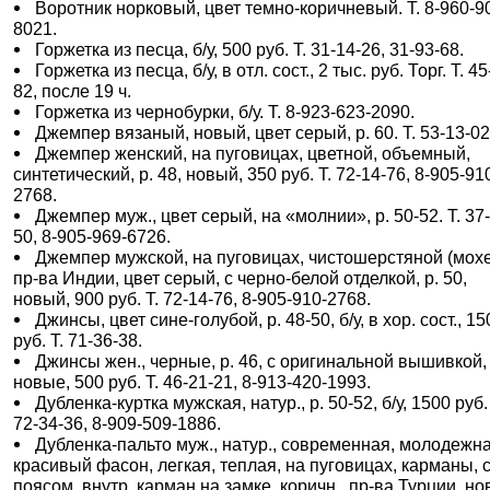
Воротник норковый, цвет темно-коричневый. Т. 8-960-9
8021.
Горжетка из песца, б/у, 500 руб. Т. 31-14-26, 31-93-68.
Горжетка из песца, б/у, в отл. сост., 2 тыс. руб. Торг. Т. 45
82, после 19 ч.
Горжетка из чернобурки, б/у. Т. 8-923-623-2090.
Джемпер вязаный, новый, цвет серый, р. 60. Т. 53-13-02
Джемпер женский, на пуговицах, цветной, объемный,
синтетический, р. 48, новый, 350 руб. Т. 72-14-76, 8-905-91
2768.
Джемпер муж., цвет серый, на «молнии», р. 50-52. Т. 37
50, 8-905-969-6726.
Джемпер мужской, на пуговицах, чистошерстяной (мохе
пр-ва Индии, цвет серый, с черно-белой отделкой, р. 50,
новый, 900 руб. Т. 72-14-76, 8-905-910-2768.
Джинсы, цвет сине-голубой, р. 48-50, б/у, в хор. сост., 15
руб. Т. 71-36-38.
Джинсы жен., черные, р. 46, с оригинальной вышивкой,
новые, 500 руб. Т. 46-21-21, 8-913-420-1993.
Дубленка-куртка мужская, натур., р. 50-52, б/у, 1500 руб.
72-34-36, 8-909-509-1886.
Дубленка-пальто муж., натур., современная, молодежна
красивый фасон, легкая, теплая, на пуговицах, карманы, 
поясом, внутр. карман на замке, коричн., пр-ва Турции, но