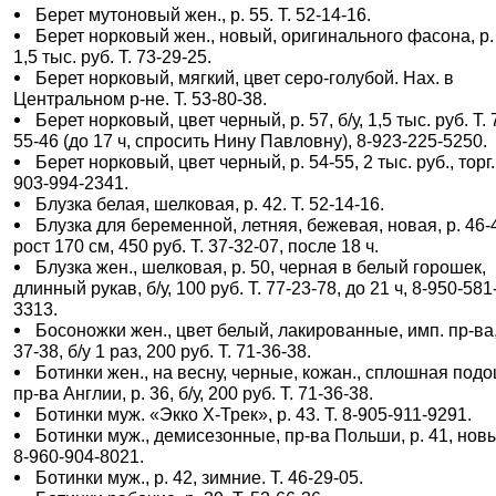
Берет мутоновый жен., р. 55. Т. 52-14-16.
Берет норковый жен., новый, оригинального фасона, р.
1,5 тыс. руб. Т. 73-29-25.
Берет норковый, мягкий, цвет серо-голубой. Нах. в
Центральном р-не. Т. 53-80-38.
Берет норковый, цвет черный, р. 57, б/у, 1,5 тыс. руб. Т. 
55-46 (до 17 ч, спросить Нину Павловну), 8-923-225-5250.
Берет норковый, цвет черный, р. 54-55, 2 тыс. руб., торг. 
903-994-2341.
Блузка белая, шелковая, р. 42. Т. 52-14-16.
Блузка для беременной, летняя, бежевая, новая, р. 46-
рост 170 см, 450 руб. Т. 37-32-07, после 18 ч.
Блузка жен., шелковая, р. 50, черная в белый горошек,
длинный рукав, б/у, 100 руб. Т. 77-23-78, до 21 ч, 8-950-581
3313.
Босоножки жен., цвет белый, лакированные, имп. пр-ва,
37-38, б/у 1 раз, 200 руб. Т. 71-36-38.
Ботинки жен., на весну, черные, кожан., сплошная под
пр-ва Англии, р. 36, б/у, 200 руб. Т. 71-36-38.
Ботинки муж. «Экко Х-Трек», р. 43. Т. 8-905-911-9291.
Ботинки муж., демисезонные, пр-ва Польши, р. 41, новы
8-960-904-8021.
Ботинки муж., р. 42, зимние. Т. 46-29-05.