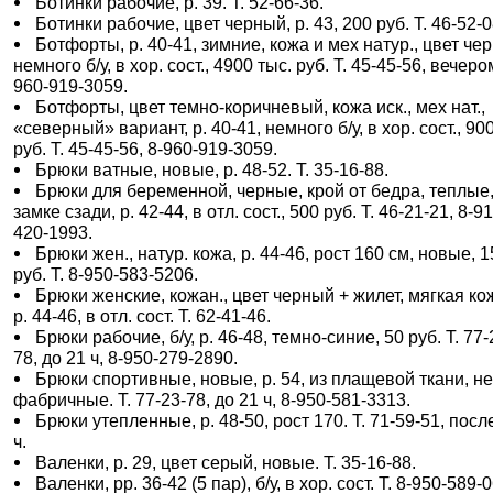
Ботинки рабочие, р. 39. Т. 52-66-36.
Ботинки рабочие, цвет черный, р. 43, 200 руб. Т. 46-52-0
Ботфорты, р. 40-41, зимние, кожа и мех натур., цвет че
немного б/у, в хор. сост., 4900 тыс. руб. Т. 45-45-56, вечеро
960-919-3059.
Ботфорты, цвет темно-коричневый, кожа иск., мех нат.,
«северный» вариант, р. 40-41, немного б/у, в хор. сост., 90
руб. Т. 45-45-56, 8-960-919-3059.
Брюки ватные, новые, р. 48-52. Т. 35-16-88.
Брюки для беременной, черные, крой от бедра, теплые,
замке сзади, р. 42-44, в отл. сост., 500 руб. Т. 46-21-21, 8-9
420-1993.
Брюки жен., натур. кожа, р. 44-46, рост 160 см, новые, 
руб. Т. 8-950-583-5206.
Брюки женские, кожан., цвет черный + жилет, мягкая ко
р. 44-46, в отл. сост. Т. 62-41-46.
Брюки рабочие, б/у, р. 46-48, темно-синие, 50 руб. Т. 77-
78, до 21 ч, 8-950-279-2890.
Брюки спортивные, новые, р. 54, из плащевой ткани, н
фабричные. Т. 77-23-78, до 21 ч, 8-950-581-3313.
Брюки утепленные, р. 48-50, рост 170. Т. 71-59-51, посл
ч.
Валенки, р. 29, цвет серый, новые. Т. 35-16-88.
Валенки, рр. 36-42 (5 пар), б/у, в хор. сост. Т. 8-950-589-