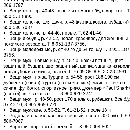
266-1797.
Вещи жен., рр. 40-48, новые и немного б/у, в хор. сост. Т.
950-571-8890.
Вещи женские, для дачи, р. 48 (куртка, кофта, рубашки). 
950-586-7087.
Вещи женские, р. 44-46, новые. Т. 62-41-46.
Вещи и обувь, р. 42-52, новая, красивая, для женщины
пожилого возраста. Т. 8-951-187-3756.
Вещи молодежные, р. от 40-го до 54-го, б/у. Т. 8-951-187
3756.
Вещи муж., новые и б/у, р. 48-50: брюки ватные, цвет
защитный, бушлат, цвет защитный, шапка-ушанка из кроли
полушубок из овчины, белый. Т. 76-49-39, 8-913-328-4981.
Вещи муж., пр-ва Турции, р. 54-56, рост 188-190 см:
дубленка (новая), куртка (нат. кожа, мех), джинсы светло-
синие, футболки, спортивное трико, джемпер «Paul Shark
(новый), все в отл. сост. Т. 8-960-920-2245.
Вещи муж., р. 48-50, рост 170 (пальто, рубашки). Все б/у.
37-43-50, 8-905-969-6726.
Вещи мужские, р. 50-52. Т. 61-21-52, после 18 ч.
Водолазка нарядная, цвет черный, новая, 800 руб. Т. 8-
586-7087.
Воротник норковый, светлый. Т. 8-960-904-8021.