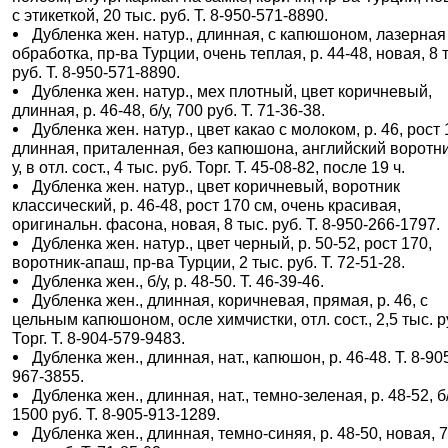
с этикеткой, 20 тыс. руб. Т. 8-950-571-8890.
Дубленка жен. натур., длинная, с капюшоном, лазерная
обработка, пр-ва Турции, очень теплая, р. 44-48, новая, 8 
руб. Т. 8-950-571-8890.
Дубленка жен. натур., мех плотный, цвет коричневый,
длинная, р. 46-48, б/у, 700 руб. Т. 71-36-38.
Дубленка жен. натур., цвет какао с молоком, р. 46, рост 
длинная, приталенная, без капюшона, английский воротник
у, в отл. сост., 4 тыс. руб. Торг. Т. 45-08-82, после 19 ч.
Дубленка жен. натур., цвет коричневый, воротник
классический, р. 46-48, рост 170 см, очень красивая,
оригинальн. фасона, новая, 8 тыс. руб. Т. 8-950-266-1797.
Дубленка жен. натур., цвет черный, р. 50-52, рост 170,
воротник-апаш, пр-ва Турции, 2 тыс. руб. Т. 72-51-28.
Дубленка жен., б/у, р. 48-50. Т. 46-39-46.
Дубленка жен., длинная, коричневая, прямая, р. 46, с
цельным капюшоном, осле химчистки, отл. сост., 2,5 тыс. р
Торг. Т. 8-904-579-9483.
Дубленка жен., длинная, нат., капюшон, р. 46-48. Т. 8-90
967-3855.
Дубленка жен., длинная, нат., темно-зеленая, р. 48-52, б/
1500 руб. Т. 8-905-913-1289.
Дубленка жен., длинная, темно-синяя, р. 48-50, новая, 