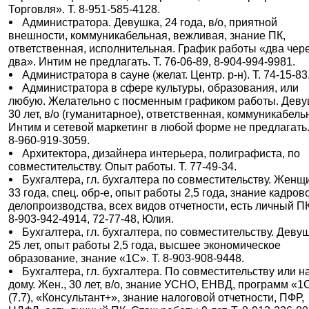
Торговля». Т. 8-951-585-4128.
Администратора. Девушка, 24 года, в/о, приятной
внешности, коммуникабельная, вежливая, знание ПК,
ответственная, исполнительная. График работы «два чер
два». Интим не предлагать. Т. 76-06-89, 8-904-994-9981.
Администратора в сауне (желат. Центр. р-н). Т. 74-15-83
Администратора в сфере культуры, образования, или
любую. Желательно с посменным графиком работы. Деву
30 лет, в/о (гуманитарное), ответственная, коммуникабель
Интим и сетевой маркетинг в любой форме не предлагать.
8-960-919-3059.
Архитектора, дизайнера интерьера, полиграфиста, по
совместительству. Опыт работы. Т. 77-49-34.
Бухгалтера, гл. бухгалтера по совместительству. Женщ
33 года, спец. обр-е, опыт работы 2,5 года, знание кадров
делопроизводства, всех видов отчетности, есть личный ПК
8-903-942-4914, 72-77-48, Юлия.
Бухгалтера, гл. бухгалтера, по совместительству. Деву
25 лет, опыт работы 2,5 года, высшее экономическое
образование, знание «1С». Т. 8-903-908-9448.
Бухгалтера, гл. бухгалтера. По совместительству или н
дому. Жен., 30 лет, в/о, знание УСНО, ЕНВД, программ «1
(7.7), «Консультант+», знание налоговой отчетности, ПФР,