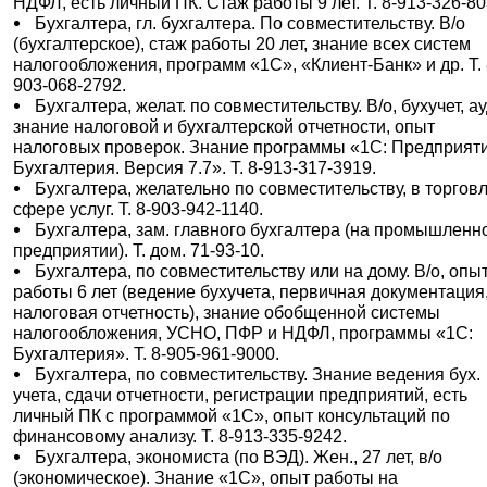
НДФЛ, есть личный ПК. Стаж работы 9 лет. Т. 8-913-326-80
Бухгалтера, гл. бухгалтера. По совместительству. В/о
(бухгалтерское), стаж работы 20 лет, знание всех систем
налогообложения, программ «1С», «Клиент-Банк» и др. Т. 
903-068-2792.
Бухгалтера, желат. по совместительству. В/о, бухучет, ау
знание налоговой и бухгалтерской отчетности, опыт
налоговых проверок. Знание программы «1С: Предприяти
Бухгалтерия. Версия 7.7». Т. 8-913-317-3919.
Бухгалтера, желательно по совместительству, в торговл
сфере услуг. Т. 8-903-942-1140.
Бухгалтера, зам. главного бухгалтера (на промышленн
предприятии). Т. дом. 71-93-10.
Бухгалтера, по совместительству или на дому. В/о, опы
работы 6 лет (ведение бухучета, первичная документация
налоговая отчетность), знание обобщенной системы
налогообложения, УСНО, ПФР и НДФЛ, программы «1С:
Бухгалтерия». Т. 8-905-961-9000.
Бухгалтера, по совместительству. Знание ведения бух.
учета, сдачи отчетности, регистрации предприятий, есть
личный ПК с программой «1С», опыт консультаций по
финансовому анализу. Т. 8-913-335-9242.
Бухгалтера, экономиста (по ВЭД). Жен., 27 лет, в/о
(экономическое). Знание «1С», опыт работы на