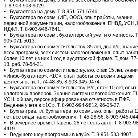
Т. 8-903-908-9029.
Бухгалтера на дому. Т. 8-951-571-6746.
Бухгалтера по совм. (ИП, ООО), опыт работы, знание
первичной документации, налогообложения, ЕНВД, УСН, 
НДФЛ. Т. 8-903-946-7641.
Бухгалтера по совм., бухгалтерский учет и отчетность. Т.
905-071-5013.
Бухгалтера по совместительству. 35 лет, два в/о, знани
всех программ, всех систем налогообложения, опыт рабо
более 10 лет, из них 1 год в аудиторской фирме. Т. дом. 77
13, раб. 78-54-21.
Бухгалтера по совместительству, в/о, стаж 15 лет, знан
«Инфо-бухгалтер», «1С», опыт работы со всеми видами
деятельности. Т. 74-48-85, 8-903-945-9474.
Бухгалтера по совместительству. В/о, стаж 10 лет, опыт
налоговых проверок. Знание систем налогооблажения: Е
УСН, общая, персонифицированная отчетность в ПФР.
Ведение учета в «1С». Т. 8-903-994-9812, 96-05-27.
Бухгалтреа, гл. бухгалтера по совм., в/о, опыт работы 1
лет, все виды налогообложения. Т. 45-28-56, 8-903-945-044
В вечернее время. Парень, 28 лет, есть авто. Т. 8-903-9
4419.
Ведущего шоу-программы в клубе. Т. 8-951-583-4907.