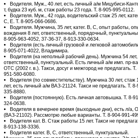
Водителя. Муж., 40 лет, есть личный а/м Мицубиси-Кант
т, будка 23 куб. м, стаж работы 23 года. Т. 8-905-995-0112.
Водителя. Муж., 42 года, водительский стаж 25 лет, катег
С, Е. Т. 8-905-066-0686.
Водителя. Мужчина, 35 лет, катег. В, С, опыт работы, оп
вождения 8 лет, ответственный, порядочный, пунктуальный
8-905-963-4052, 37-36-37, 8-913-330-0634.
Водителя (есть личный грузовой и легковой автомобили)
8-905-071-4022, Владимира.
Водителя (на неполный рабочий день). Мужчина 54 лет,
ответственный, пунктуальный. Есть личный а/м имп. пр-ва
ОТС (2002 г. в.). Такси, досуг и межгород не предлагать. Т. 
951-580-6080.
Водителя (по совместительству). Мужчина 30 лет, стаж 
лет, есть личный а/м ВАЗ-21124. Такси не предлагать. Т. 8-
335-8880.
Водителя (постоянную). Есть личная автовышка. Т. 8-91
324-0638.
Водителя в вечернее время (выходные дни), есть л/а, 
(ВАЗ-21102). Рассмотрю любые варианты. Т. 8-904-991-49
Водителя кат. В. Стаж работы 15 лет. Такси не предлагат
8-913-138-3336.
Водителя катег. В, С, ответственный, пунктуальный.