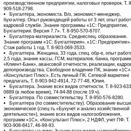
производственном предприятии, налоговых проверок. Т. 8
909-518-2798.
Бухгалтера, экономиста. В/о, экономист-менеджер,
бухгалтер. Опыт руководящей работы от 3 лет, опыт рабо
кадровой службе. Знание программы «1С: Предприятие,
Бухгалтерия. Версия 7.7». Т. 8-950-570-8707.
Бухгалтера-материалиста. Среднеспец. образование.
Знание программ «1С: Бухгалтерия», «1С: Предприятие»
Стаж работы 1 год. Т. 8-903-069-3533.
Бухгалтера. Женщина, 33 года, спец. обр-е, опыт рабо
2,5 года, знание кассы, ГСМ, материалов, банка, програм
«Клиент-Банк», авансовой отчетности, реализации, кадро
делопроизводства. Свободное владение ПК, знание «1С»
«Консультант Плюс». Есть личный ПК. Сетевой маркетинг
предлагать. Т. 8-903-942-4914, 72-77-48, Юлия.
Бухгалтера. Знание всех видов отчетности. Т. 8-923-633
0889 (в любое время), 74-94-88 (после 19 ч).
Бухгалтера. По совместительству. Т. 8-950-576-8280.
Бухгалтера (по совместительству). Образование высш
экономическое (спец-ть «Бухучет и анализ хозяйственной
деятельности»), знание всех видов налогообложения,
программ «1С», «Консультант Плюс», 2 НДФЛ, учет ПФ. Т. 
903-908-8417, 46-99-93.
Бухгалтера на дому. Знание всех видов налогообложен