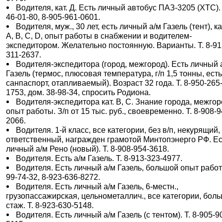
Водителя, кат. Д. Есть личный автобус ПАЗ-3205 (ХТС). 
46-01-80, 8-905-961-0601.
Водителя, муж., 30 лет, есть личный а/м Газель (тент), ка
А, В, С, D, опыт работы в снабжении и водителем-
экспедитором. Желательно постоянную. Варианты. Т. 8-91
311-2637.
Водителя-экспедитора (город, межгород). Есть личный 
Газель (термос, плюсовая температура, г/п 1,5 тонны, ест
санпаспорт, отапливаемый). Возраст 32 года. Т. 8-950-265
1753, дом. 38-98-34, спросить Родиона.
Водителя-экспедитора кат. В, С. Знание города, межгор
опыт работы. З/п от 15 тыс. руб., своевременно. Т. 8-908-9
2066.
Водителя. 1-й класс, все категории, без в/п, некурящий,
ответственный, награжден грамотой Минтопэнерго РФ. Е
личный а/м Рено (новый). Т. 8-908-954-3618.
Водителя. Есть а/м Газель. Т. 8-913-323-4977.
Водителя. Есть личный а/м Газель, большой опыт работ
99-74-32, 8-923-636-8272.
Водителя. Есть личный а/м Газель, 6-местн.,
грузопассажирская, цельнометаллич., все категории, бол
стаж. Т. 8-923-630-5148.
Водителя. Есть личный а/м Газель (с тентом). Т. 8-905-9