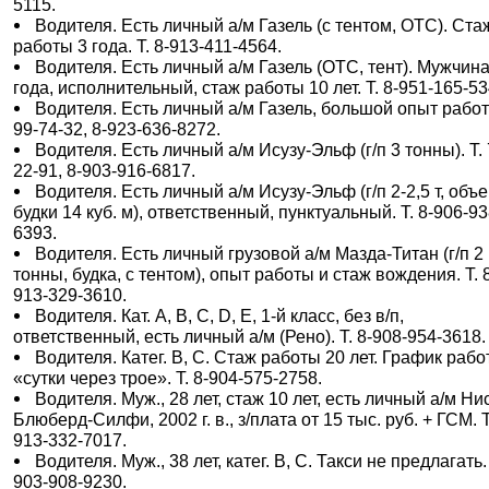
5115.
Водителя. Есть личный а/м Газель (с тентом, ОТС). Ста
работы 3 года. Т. 8-913-411-4564.
Водителя. Есть личный а/м Газель (ОТС, тент). Мужчина
года, исполнительный, стаж работы 10 лет. Т. 8-951-165-53
Водителя. Есть личный а/м Газель, большой опыт работ
99-74-32, 8-923-636-8272.
Водителя. Есть личный а/м Исузу-Эльф (г/п 3 тонны). Т. 
22-91, 8-903-916-6817.
Водителя. Есть личный а/м Исузу-Эльф (г/п 2-2,5 т, объ
будки 14 куб. м), ответственный, пунктуальный. Т. 8-906-93
6393.
Водителя. Есть личный грузовой а/м Мазда-Титан (г/п 2
тонны, будка, с тентом), опыт работы и стаж вождения. Т. 
913-329-3610.
Водителя. Кат. А, В, С, D, Е, 1-й класс, без в/п,
ответственный, есть личный а/м (Рено). Т. 8-908-954-3618.
Водителя. Катег. В, С. Стаж работы 20 лет. График раб
«сутки через трое». Т. 8-904-575-2758.
Водителя. Муж., 28 лет, стаж 10 лет, есть личный а/м Ни
Блюберд-Силфи, 2002 г. в., з/плата от 15 тыс. руб. + ГСМ. Т
913-332-7017.
Водителя. Муж., 38 лет, катег. В, С. Такси не предлагать. 
903-908-9230.