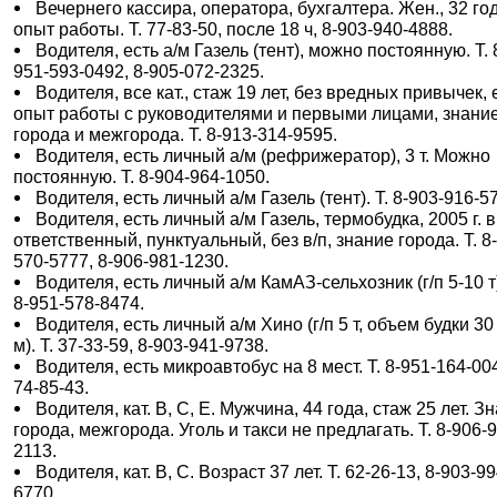
Вечернего кассира, оператора, бухгалтера. Жен., 32 го
опыт работы. Т. 77-83-50, после 18 ч, 8-903-940-4888.
Водителя, есть а/м Газель (тент), можно постоянную. Т. 
951-593-0492, 8-905-072-2325.
Водителя, все кат., стаж 19 лет, без вредных привычек, 
опыт работы с руководителями и первыми лицами, знани
города и межгорода. Т. 8-913-314-9595.
Водителя, есть личный а/м (рефрижератор), 3 т. Можно
постоянную. Т. 8-904-964-1050.
Водителя, есть личный а/м Газель (тент). Т. 8-903-916-5
Водителя, есть личный а/м Газель, термобудка, 2005 г. в
ответственный, пунктуальный, без в/п, знание города. Т. 8
570-5777, 8-906-981-1230.
Водителя, есть личный а/м КамАЗ-сельхозник (г/п 5-10 т)
8-951-578-8474.
Водителя, есть личный а/м Хино (г/п 5 т, объем будки 30 
м). Т. 37-33-59, 8-903-941-9738.
Водителя, есть микроавтобус на 8 мест. Т. 8-951-164-00
74-85-43.
Водителя, кат. В, С, Е. Мужчина, 44 года, стаж 25 лет. З
города, межгорода. Уголь и такси не предлагать. Т. 8-906-
2113.
Водителя, кат. В, С. Возраст 37 лет. Т. 62-26-13, 8-903-99
6770.