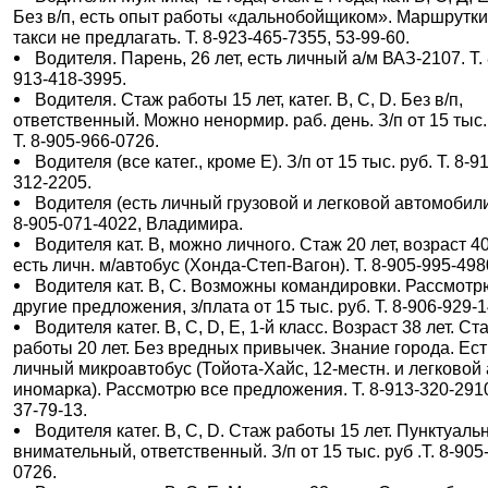
Без в/п, есть опыт работы «дальнобойщиком». Маршрутки
такси не предлагать. Т. 8-923-465-7355, 53-99-60.
Водителя. Парень, 26 лет, есть личный а/м ВАЗ-2107. Т. 
913-418-3995.
Водителя. Стаж работы 15 лет, катег. В, С, D. Без в/п,
ответственный. Можно ненормир. раб. день. З/п от 15 тыс.
Т. 8-905-966-0726.
Водителя (все катег., кроме Е). З/п от 15 тыс. руб. Т. 8-9
312-2205.
Водителя (есть личный грузовой и легковой автомобили)
8-905-071-4022, Владимира.
Водителя кат. В, можно личного. Стаж 20 лет, возраст 40
есть личн. м/автобус (Хонда-Степ-Вагон). Т. 8-905-995-498
Водителя кат. В, С. Возможны командировки. Рассмотр
другие предложения, з/плата от 15 тыс. руб. Т. 8-906-929-
Водителя катег. В, С, D, E, 1-й класс. Возраст 38 лет. Ст
работы 20 лет. Без вредных привычек. Знание города. Ест
личный микроавтобус (Тойота-Хайс, 12-местн. и легковой 
иномарка). Рассмотрю все предложения. Т. 8-913-320-291
37-79-13.
Водителя катег. В, С, D. Стаж работы 15 лет. Пунктуаль
внимательный, ответственный. З/п от 15 тыс. руб .Т. 8-905
0726.