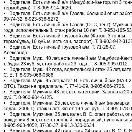
Водителя. Есть личный а/м (Мицубиси-Кантор, г/п 3 тон
термобудка). Т. 8-905-914-9620.
Водителя. Есть личный а/м Газель, большой опыт работ
99-74-32, 8-923-636-8272.
Водителя. Есть личный а/м Газель (ОТС, тент). Мужчина
года, исполнительный, стаж работы 10 лет. Т. 8-951-165-53
Водителя. Есть личный грузовой а/м (Фатон, 3 тонны,
термобудка, 16 куб. м, есть сан. паспорт). Т. 8-903-942-313
Водителя. Есть личный грузовой а/м. Т. 71-28-07,
Александр.
Водителя. Муж., 40 лет, есть личный а/м Мицубиси-Кант
т, будка 23 куб. м, стаж работы 23 года. Т. 8-905-995-0112.
Водителя. Муж., 42 года, водительский стаж 25 лет, катег
С, Е. Т. 8-905-066-0686.
Водителя. Муж., 45 лет, катег. В. Есть личный а/м (ВАЗ-2
ОТС). Такси не предлагать. Т. 77-41-09, 8-905-066-2706.
Водителя. Мужчина 43 лет, все категории. Зарплата 20 
руб. Т. 8-960-904-6125.
Водителя. Мужчина, 25 лет, есть личный а/м (иномарка,
седан, 2006 г.), стаж 6 лет. З/п от 19 тыс. руб. Т. 8-905-078-
Водителя. Мужчина, 35 лет, катег. В, С, опыт работы, оп
вождения 8 лет, ответственный, порядочный, пунктуальный
8-905-963-4052, 37-36-37, 8-913-330-0634.
Водителя. Мужчина, 42 года, стаж 24 года, кат. В, С, Д, Е