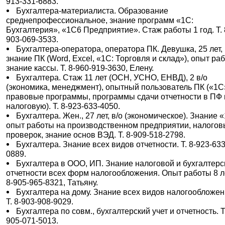
913-331-6883.
Бухгалтера-материалиста. Образование
среднепрофессиональное, знание программ «1С:
Бухгалтерия», «1С6 Предприятие». Стаж работы 1 год. Т. 
903-069-3533.
Бухгалтера-оператора, оператора ПК. Девушка, 25 лет,
знание ПК (Word, Excel, «1С: Торговля и склад»), опыт ра
знание кассы. Т. 8-960-919-3630, Елену.
Бухгалтера. Стаж 11 лет (ОСН, УСНО, ЕНВД), 2 в/о
(экономика, менеджмент), опытный пользователь ПК («1С
правовые программы, программы сдачи отчетности в ПФ 
налоговую). Т. 8-923-633-4050.
Бухгалтера. Жен., 27 лет, в/о (экономическое). Знание 
опыт работы на производственном предприятии, налогов
проверок, знание основ ВЭД. Т. 8-909-518-2798.
Бухгалтера. Знание всех видов отчетности. Т. 8-923-633
0889.
Бухгалтера в ООО, ИП. Знание налоговой и бухгалтерс
отчетности всех форм налогообложения. Опыт работы 8 ле
8-905-965-8321, Татьяну.
Бухгалтера на дому. Знание всех видов налогообложен
Т. 8-903-908-9029.
Бухгалтера по совм., бухгалтерский учет и отчетность. Т.
905-071-5013.