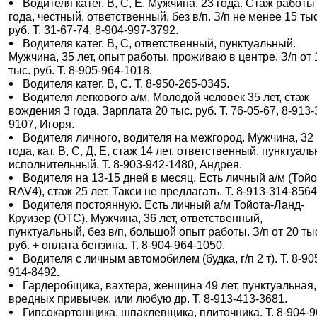
Водителя катег. В, С, Е. Мужчина, 23 года. Стаж работы
года, честный, ответственный, без в/п. З/п не менее 15 тыс
руб. Т. 31-67-74, 8-904-997-3792.
Водителя катег. В, С, ответственный, пунктуальный.
Мужчина, 35 лет, опыт работы, проживаю в центре. З/п от 
тыс. руб. Т. 8-905-964-1018.
Водителя катег. В, С. Т. 8-950-265-0345.
Водителя легкового а/м. Молодой человек 35 лет, стаж
вождения 3 года. Зарплата 20 тыс. руб. Т. 76-05-67, 8-913-
9107, Игоря.
Водителя личного, водителя на межгород. Мужчина, 32
года, кат. В, С, Д, Е, стаж 14 лет, ответственный, пунктуал
исполнительный. Т. 8-903-942-1480, Андрея.
Водителя на 13-15 дней в месяц. Есть личный а/м (Тойо
RAV4), стаж 25 лет. Такси не предлагать. Т. 8-913-314-8564
Водителя постоянную. Есть личный а/м Тойота-Ланд-
Круизер (ОТС). Мужчина, 36 лет, ответственный,
пунктуальный, без в/п, большой опыт работы. З/п от 20 ты
руб. + оплата бензина. Т. 8-904-964-1050.
Водителя с личным автомобилем (будка, г/п 2 т). Т. 8-90
914-8492.
Гардеробщика, вахтера, женщина 49 лет, пунктуальная,
вредных привычек, или любую др. Т. 8-913-413-3681.
Гипсокартонщика, шпаклевщика, плиточника. Т. 8-904-9