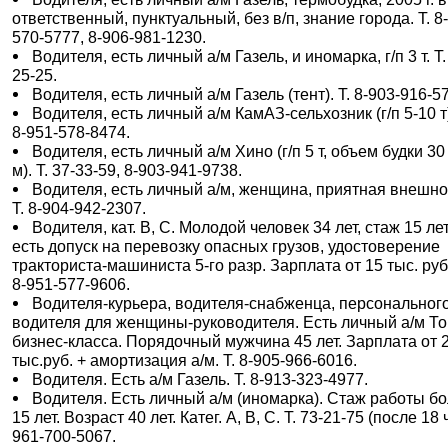
ответственный, пунктуальный, без в/п, знание города. Т. 8
570-5777, 8-906-981-1230.
Водителя, есть личный а/м Газель, и иномарка, г/п 3 т. Т.
25-25.
Водителя, есть личный а/м Газель (тент). Т. 8-903-916-5
Водителя, есть личный а/м КамАЗ-сельхозник (г/п 5-10 т)
8-951-578-8474.
Водителя, есть личный а/м Хино (г/п 5 т, объем будки 30 
м). Т. 37-33-59, 8-903-941-9738.
Водителя, есть личный а/м, женщина, приятная внешно
Т. 8-904-942-2307.
Водителя, кат. В, С. Молодой человек 34 лет, стаж 15 лет
есть допуск на перевозку опасных грузов, удостоверение
тракториста-машиниста 5-го разр. Зарплата от 15 тыс. руб.
8-951-577-9606.
Водителя-курьера, водителя-снабженца, персональног
водителя для женщины-руководителя. Есть личный а/м Т
бизнес-класса. Порядочный мужчина 45 лет. Зарплата от 
тыс.руб. + амортизация а/м. Т. 8-905-966-6016.
Водителя. Есть а/м Газель. Т. 8-913-323-4977.
Водителя. Есть личный а/м (иномарка). Стаж работы б
15 лет. Возраст 40 лет. Катег. А, В, С. Т. 73-21-75 (после 18 ч
961-700-5067.