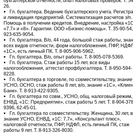
бухгалтерской отчетности, опыт налоговых проверок. Т. 54
26.
Гл. бухгалтера. Ведение бухгалтерского учета. Регистр
и ликвидация предприятий. Систематизация расчетов з/п.
Помощь в получении кредитов. Внедрение, настройка «1
«7.7» и «8». Гарантии. ООО «Бизнес-помощь». Т. 35-90-54,
923-635-9054.
Гл. бухгалтера. В/о, 44 года, большой стаж работы, зна
всех видов отчетности, форм налогобложения, ПФР, НДФЛ
«1С», есть личный ПК. Т. 8-905-906-5962.
Гл. бухгалтера. В/о, опыт работы. Т. 8-905-078-5369.
Гл. бухгалтера. Стаж работы 15 лет, все виды
налогообложения, аттестат профбухгалтера. Т. 8-950-594-
8228.
Гл. бухгалтера в торговле, по совместительству, знание
УСНО, ОСНО, стаж работы 8 лет, в/о, знание «1С», «Клиен
Банк». Т. 8-913-422-9305.
Гл. бухгалтера по совм., УСНО, общ. налоговый режим,
ЕНВД, «1С: Предприятие», стаж работы 5 лет. Т. 8-904-378
9396, 62-45-01.
Гл. бухгалтера по совместительству. Женщина, 30 лет, в
знание УСНО, ЕНВД, «1С: 7.7», «Консультант плюс»,
налоговой отчетности, ПФР, НДФЛ, есть личный ПК, стаж
работы 9 лет. Т. 8-913-326-8030.