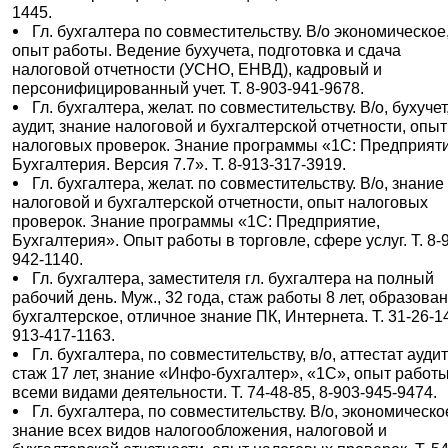
1445.
Гл. бухгалтера по совместительству. В/о экономическое
опыт работы. Ведение бухучета, подготовка и сдача
налоговой отчетности (УСНО, ЕНВД), кадровый и
персонифицированный учет. Т. 8-903-941-9678.
Гл. бухгалтера, желат. по совместительству. В/о, бухучет
аудит, знание налоговой и бухгалтерской отчетности, опыт
налоговых проверок. Знание программы «1С: Предприяти
Бухгалтерия. Версия 7.7». Т. 8-913-317-3919.
Гл. бухгалтера, желат. по совместительству. В/о, знание
налоговой и бухгалтерской отчетности, опыт налоговых
проверок. Знание программы «1С: Предприятие,
Бухгалтерия». Опыт работы в торговле, сфере услуг. Т. 8-
942-1140.
Гл. бухгалтера, заместителя гл. бухгалтера на полный
рабочий день. Муж., 32 года, стаж работы 8 лет, образова
бухгалтерское, отличное знание ПК, Интернета. Т. 31-26-14
913-417-1163.
Гл. бухгалтера, по совместительству, в/о, аттестат ауди
стаж 17 лет, знание «Инфо-бухгалтер», «1С», опыт работы
всеми видами деятельности. Т. 74-48-85, 8-903-945-9474.
Гл. бухгалтера, по совместительству. В/о, экономическо
знание всех видов налогообложения, налоговой и