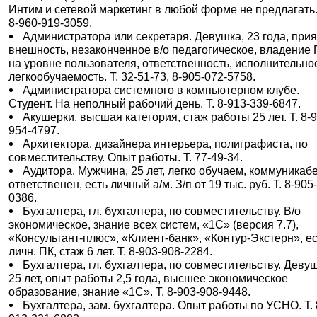
Интим и сетевой маркетинг в любой форме не предлагать.
8-960-919-3059.
Администратора или секретаря. Девушка, 23 года, при
внешность, незаконченное в/о педагогическое, владение
на уровне пользователя, ответственность, исполнительнос
легкообучаемость. Т. 32-51-73, 8-905-072-5758.
Администратора системного в компьютерном клубе.
Студент. На неполный рабочий день. Т. 8-913-339-6847.
Акушерки, высшая категория, стаж работы 25 лет. Т. 8-
954-4797.
Архитектора, дизайнера интерьера, полиграфиста, по
совместительству. Опыт работы. Т. 77-49-34.
Аудитора. Мужчина, 25 лет, легко обучаем, коммуникаб
ответственен, есть личный а/м. З/п от 19 тыс. руб. Т. 8-905
0386.
Бухгалтера, гл. бухгалтера, по совместительству. В/о
экономическое, знание всех систем, «1С» (версия 7.7),
«Консультант-плюс», «Клиент-банк», «Контур-Экстерн», е
личн. ПК, стаж 6 лет. Т. 8-903-908-2284.
Бухгалтера, гл. бухгалтера, по совместительству. Деву
25 лет, опыт работы 2,5 года, высшее экономическое
образование, знание «1С». Т. 8-903-908-9448.
Бухгалтера, зам. бухгалтера. Опыт работы по УСНО. Т. 