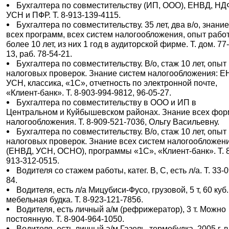
Бухгалтера по совместительству (ИП, ООО), ЕНВД, НД
УСН и ПФР. Т. 8-913-139-4115.
Бухгалтера по совместительству. 35 лет, два в/о, знани
всех программ, всех систем налогообложения, опыт рабо
более 10 лет, из них 1 год в аудиторской фирме. Т. дом. 77
13, раб. 78-54-21.
Бухгалтера по совместительству. В/о, стаж 10 лет, опыт
налоговых проверок. Знание систем налогообложения: Е
УСН, классика, «1С», отчетность по электронной почте,
«Клиент-банк». Т. 8-903-994-9812, 96-05-27.
Бухгалтера по совместительству в ООО и ИП в
Центральном и Куйбышевском районах. Знание всех фор
налогообложения. Т. 8-909-521-7036, Ольгу Васильевну.
Бухгалтера по совместительству. В/о, стаж 10 лет, опыт
налоговых проверок. Знание всех систем налогообложен
(ЕНВД, УСН, ОСНО), программы «1С», «Клиент-банк». Т. 
913-312-0515.
Водителя со стажем работы, катег. В, С, есть л/а. Т. 33-0
84.
Водителя, есть л/а Мицубиси-Фусо, грузовой, 5 т, 60 куб.
мебельная будка. Т. 8-923-121-7856.
Водителя, есть личный а/м (рефрижератор), 3 т. Можно
постоянную. Т. 8-904-964-1050.
Водителя, есть личный а/м Газель, термобудка, 2005 г. в