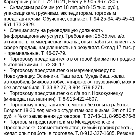
Карьерный рост. Т. 72-16-21, Елену, 8-905-967-7305.
Складским рабочим (от 18 лет, з/п 8-15 тыс. руб.),
упаковщикам, грузчикам, экспедиторам, торговым
представителям. Обучение, соцпакет. Т. 94-25-34, 45-45-41,
951-173-2929.
Специалисту на руководящую должность
(информационные услуги). Требования: 25-35 лет, в/о,
активность, коммерческая хватка, опыт работы с клиента
сфере продаж, нацеленность на результат. Оклад 17 тыс. 
+ премиальные. Т. 46-07-79.
Торговому представителю в оптовой фирме по продаж
бытовой химии. Т. 72-36-17.
Торговому представителю и мерчендайзеру по
Новокузнецку, Осинники, Таштагол, Мундыбаш, желат.
автомобиль (микроавтобус, «пирожок», грузовичок), можн
без автомобиля. Т. 33-82-27, 8-904-579-8271.
Торговому представителю с л/а по г. Новокузнецку
(минвода, газ. напитки). Т. 8-913-422-4807.
Торговому представителю, можно без опыта работы.
Возраст 18-30 лет, можно студентам-заочникам. З/п от 10 
руб. + % от заключения договоров. Т. 37-43-11, 8-950-576-
Торговым представителям в Междуреченске и
Прокопьевске. Совместительство, гибкий график работы,
желат. опыт работы в торговле. Т. 8-913-327-1685. Резюме