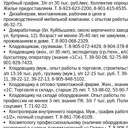
Удобный график. З/п от 30 тыс. руб./мес. Коллектив хорош
Жилье предоставляем. Т. 8-923-623-2200, 8-901-615-6535.
Дизайнерам, монтажникам, рабочим в цехе в
производственной мебельной компании, с опытом работы.
46-32-73.
Домработнице (бл. Куйбышево, около кирпичного завод
ул. Куприна, 12). Возраст не менее 35-40 лет, не замужем, 
проживанием в доме. Т. 8-903-068-2329.
Кладовщикам, грузчикам. Т. 8-905-072-4429, 8-904-378-
Кладовщику (жен., от 30 лет), экспедитору (ср./техн., в/о)
бухгалтеру, оператору (знание «1С»). Т. 39-50-06, 52-75-99,
901-929-7433.
Кладовщику (муж., опыт работы в торговле, строительст
з/п 13-16 тыс. руб., грузчику (муж.), з/п 12-15 тыс. руб. Т. 39
11, 39-22-12, 39-22-13, 8-905-948-5102.
Кладовщику в оптово-трикотажной фирме. Жен., знани
«1С: Торговля и склад», старше 25 лет. Т. 53-98-02, 53-90-7
Кладовщику на складе оборудования. Опыт работы по
профессии не менее 3 лет, знание ПК. З/п 7 тыс. руб. Пол
соцпакет. Т. 71-92-22.
Контролерам внутреннего порядка. Муж., график рабо
«1/2», полный соцпакет. Т. 8-961-706-6109.
Косметологу профессиональному (наличие оборудован
косметики) в салоне-парикмахерской на Грдины. Т. 8-906-