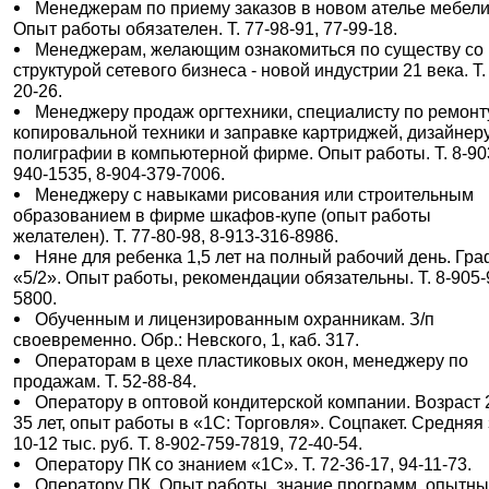
Менеджерам по приему заказов в новом ателье мебели
Опыт работы обязателен. Т. 77-98-91, 77-99-18.
Менеджерам, желающим ознакомиться по существу со
структурой сетевого бизнеса - новой индустрии 21 века. Т.
20-26.
Менеджеру продаж оргтехники, специалисту по ремонт
копировальной техники и заправке картриджей, дизайнер
полиграфии в компьютерной фирме. Опыт работы. Т. 8-90
940-1535, 8-904-379-7006.
Менеджеру с навыками рисования или строительным
образованием в фирме шкафов-купе (опыт работы
желателен). Т. 77-80-98, 8-913-316-8986.
Няне для ребенка 1,5 лет на полный рабочий день. Гр
«5/2». Опыт работы, рекомендации обязательны. Т. 8-905-
5800.
Обученным и лицензированным охранникам. З/п
своевременно. Обр.: Невского, 1, каб. 317.
Операторам в цехе пластиковых окон, менеджеру по
продажам. Т. 52-88-84.
Оператору в оптовой кондитерской компании. Возраст 
35 лет, опыт работы в «1С: Торговля». Соцпакет. Средняя 
10-12 тыс. руб. Т. 8-902-759-7819, 72-40-54.
Оператору ПК со знанием «1С». Т. 72-36-17, 94-11-73.
Оператору ПК. Опыт работы, знание программ, опытн