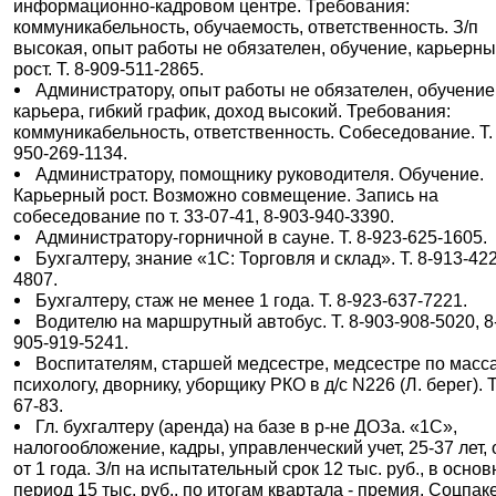
информационно-кадровом центре. Требования:
коммуникабельность, обучаемость, ответственность. З/п
высокая, опыт работы не обязателен, обучение, карьерн
рост. Т. 8-909-511-2865.
Администратору, опыт работы не обязателен, обучение
карьера, гибкий график, доход высокий. Требования:
коммуникабельность, ответственность. Собеседование. Т. 
950-269-1134.
Администратору, помощнику руководителя. Обучение.
Карьерный рост. Возможно совмещение. Запись на
собеседование по т. 33-07-41, 8-903-940-3390.
Администратору-горничной в сауне. Т. 8-923-625-1605.
Бухгалтеру, знание «1С: Торговля и склад». Т. 8-913-422
4807.
Бухгалтеру, стаж не менее 1 года. Т. 8-923-637-7221.
Водителю на маршрутный автобус. Т. 8-903-908-5020, 8
905-919-5241.
Воспитателям, старшей медсестре, медсестре по масс
психологу, дворнику, уборщику РКО в д/с N226 (Л. берег). Т
67-83.
Гл. бухгалтеру (аренда) на базе в р-не ДОЗа. «1С»,
налогообложение, кадры, управленческий учет, 25-37 лет,
от 1 года. З/п на испытательный срок 12 тыс. руб., в осно
период 15 тыс. руб., по итогам квартала - премия. Соцпаке