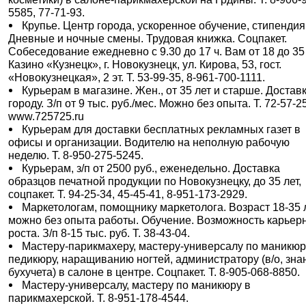
5585, 77-71-93.
Крупье. Центр города, ускоренное обучение, стипендия
Дневные и ночные смены. Трудовая книжка. Соцпакет.
Собеседование ежедневно с 9.30 до 17 ч. Вам от 18 до 35 
Казино «Кузнецк», г. Новокузнецк, ул. Кирова, 53, гост.
«Новокузнецкая», 2 эт. Т. 53-99-35, 8-961-700-1111.
Курьерам в магазине. Жен., от 35 лет и старше. Достав
городу. З/п от 9 тыс. руб./мес. Можно без опыта. Т. 72-57-2
www.725725.ru
Курьерам для доставки бесплатных рекламных газет в
офисы и организации. Водителю на неполную рабочую
неделю. Т. 8-950-275-5245.
Курьерам, з/п от 2500 руб., еженедельно. Доставка
образцов печатной продукции по Новокузнецку, до 35 лет,
соцпакет. Т. 94-25-34, 45-45-41, 8-951-173-2929.
Маркетологам, помощнику маркетолога. Возраст 18-35 л
можно без опыта работы. Обучение. Возможность карьер
роста. З/п 8-15 тыс. руб. Т. 38-43-04.
Мастеру-парикмахеру, мастеру-универсалу по маникюр
педикюру, наращиванию ногтей, администратору (в/о, зна
бухучета) в салоне в центре. Соцпакет. Т. 8-905-068-8850.
Мастеру-универсалу, мастеру по маникюру в
парикмахерской. Т. 8-951-178-4544.