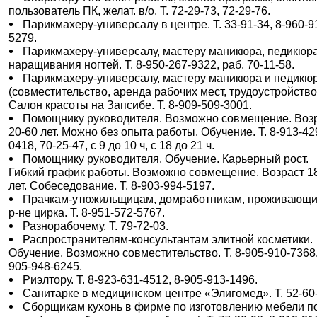
пользователь ПК, желат. в/о. Т. 72-29-73, 72-29-76.
Парикмахеру-универсалу в центре. Т. 33-91-34, 8-960-9
5279.
Парикмахеру-универсалу, мастеру маникюра, педикюра
наращивания ногтей. Т. 8-950-267-9322, раб. 70-11-58.
Парикмахеру-универсалу, мастеру маникюра и педикю
(совместительство, аренда рабочих мест, трудоустройство
Салон красоты на Запсибе. Т. 8-909-509-3001.
Помощнику руководителя. Возможно совмещение. Воз
20-60 лет. Можно без опыта работы. Обучение. Т. 8-913-42
0418, 70-25-47, с 9 до 10 ч, с 18 до 21 ч.
Помощнику руководителя. Обучение. Карьерный рост.
Гибкий график работы. Возможно совмещение. Возраст 1
лет. Собеседование. Т. 8-903-994-5197.
Прачкам-утюжильщицам, домработникам, проживающи
р-не цирка. Т. 8-951-572-5767.
Разнорабочему. Т. 79-72-03.
Распространителям-консультантам элитной косметики.
Обучение. Возможно совместительство. Т. 8-905-910-7368,
905-948-6245.
Риэлтору. Т. 8-923-631-4512, 8-905-913-1496.
Санитарке в медицинском центре «Элигомед». Т. 52-60
Сборщикам кухонь в фирме по изготовлению мебели п