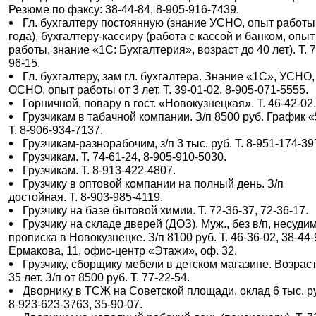
Резюме по факсу: 38-44-84, 8-905-916-7439.
Гл. бухгалтеру постоянную (знание УСНО, опыт работы
года), бухгалтеру-кассиру (работа с кассой и банком, опыт
работы, знание «1С: Бухгалтерия», возраст до 40 лет). Т. 7
96-15.
Гл. бухгалтеру, зам гл. бухгалтера. Знание «1С», УСНО,
ОСНО, опыт работы от 3 лет. Т. 39-01-02, 8-905-071-5555.
Горничной, повару в гост. «Новокузнецкая». Т. 46-42-02
Грузчикам в табачной компании. З/п 8500 руб. График «
Т. 8-906-934-7137.
Грузчикам-разнорабочим, з/п 3 тыс. руб. Т. 8-951-174-39
Грузчикам. Т. 74-61-24, 8-905-910-5030.
Грузчикам. Т. 8-913-422-4807.
Грузчику в оптовой компании на полный день. З/п
достойная. Т. 8-903-985-4119.
Грузчику на базе бытовой химии. Т. 72-36-37, 72-36-17.
Грузчику на складе дверей (ДОЗ). Муж., без в/п, несуди
прописка в Новокузнецке. З/п 8100 руб. Т. 46-36-02, 38-44-
Ермакова, 11, офис-центр «Этажи», оф. 32.
Грузчику, сборщику мебели в детском магазине. Возраст
35 лет. З/п от 8500 руб. Т. 77-22-54.
Дворнику в ТСЖ на Советской площади, оклад 6 тыс. ру
8-923-623-3763, 35-90-07.