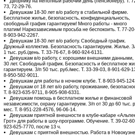
Дворнику на неполный рабочий день (пенсионеру). Т. 7
73, 72-29-76.
Девушкам 18-30 лет в/о работу в стабильной фирме.
Бесплатное жилье, безопасность, конфиденциальность,
свободный график гарантируем! Много работы - много
платим! Наркозависимым просьба не беспокоить. Т. 77-20
8-903-942-2267.
Девушкам 18-30 лет в/о работу. Свободный график.
Дружный коллектив. Безопасность гарантируем. Жилье. З/
1 тыс. руб./день. Т. 33-76-67, 8-960-924-6131.
Девушкам в/о работу, с хорошими внешними данными, 
30 лет. Свободный график. Безопасность и бесплатное ж
гарантируем. З/п 50 тыс. руб./мес. Т. 33-39-03, 8-901-629-1
8-950-582-9011.
Девушкам для работы в ночном клубе. Т. 8-903-945-124
Девушкам от 18 лет в/о работу, проживание, безопаснос
Т. 8-923-635-9711, 8-905-908-6331.
Девушкам помощь в бесплатном жилье и финансовой
независимости, охрану гарантируем. З/п от 30 до 60 тыс. р
мес. Т. 8-951-228-4576, 96-06-14.
Девушкам приятной внешности в клубе-кабаре «Альпе
Грот» для работы в шоу-программе. Обучение. Т. 39-02-60,
923-625-7770, после 13 ч.
Девушкам с приятной внешностью. Работа в Новокузне