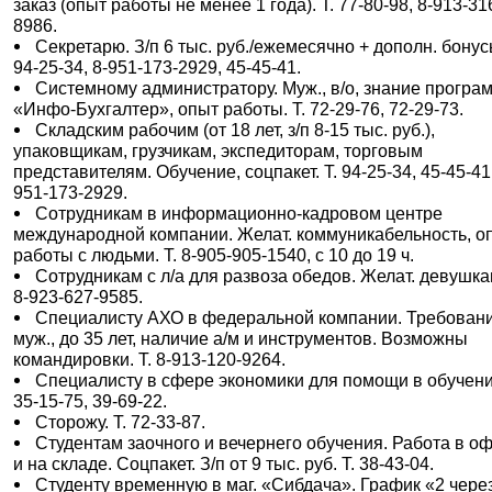
заказ (опыт работы не менее 1 года). Т. 77-80-98, 8-913-31
8986.
Секретарю. З/п 6 тыс. руб./ежемесячно + дополн. бонусы
94-25-34, 8-951-173-2929, 45-45-41.
Системному администратору. Муж., в/о, знание прогр
«Инфо-Бухгалтер», опыт работы. Т. 72-29-76, 72-29-73.
Складским рабочим (от 18 лет, з/п 8-15 тыс. руб.),
упаковщикам, грузчикам, экспедиторам, торговым
представителям. Обучение, соцпакет. Т. 94-25-34, 45-45-41,
951-173-2929.
Сотрудникам в информационно-кадровом центре
международной компании. Желат. коммуникабельность, о
работы с людьми. Т. 8-905-905-1540, с 10 до 19 ч.
Сотрудникам с л/а для развоза обедов. Желат. девушкам
8-923-627-9585.
Специалисту АХО в федеральной компании. Требовани
муж., до 35 лет, наличие а/м и инструментов. Возможны
командировки. Т. 8-913-120-9264.
Специалисту в сфере экономики для помощи в обучении
35-15-75, 39-69-22.
Сторожу. Т. 72-33-87.
Студентам заочного и вечернего обучения. Работа в о
и на складе. Соцпакет. З/п от 9 тыс. руб. Т. 38-43-04.
Студенту временную в маг. «Сибдача». График «2 через