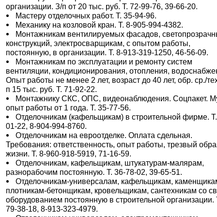
организации. З/п от 20 тыс. руб. Т. 72-99-76, 39-66-20.
Мастеру отделочных работ. Т. 35-94-96.
Механику на козловой кран. Т. 8-905-994-4382.
Монтажникам вентилируемых фасадов, светопрозрач
конструкций, электросварщикам, с опытом работы,
постоянную, в организации. Т. 8-913-319-1250, 46-56-09.
Монтажникам по эксплуатации и ремонту систем
вентиляции, кондиционирования, отопления, водоснабже
Опыт работы не менее 2 лет, возраст до 40 лет, обр. ср./тех
п 15 тыс. руб. Т. 71-92-22.
Монтажнику СКС, ОПС, видеонаблюдения. Соцпакет. М
опыт работы от 1 года. Т. 35-77-56.
Отделочникам (кафельщикам) в строительной фирме. Т.
01-22, 8-904-994-8760.
Отделочникам на евроотделке. Оплата сдельная.
Требования: ответственность, опыт работы, трезвый обра
жизни. Т. 8-960-918-5919, 71-16-59.
Отделочникам, кафельщикам, штукатурам-малярам,
разнорабочим постоянную. Т. 36-78-02, 39-65-51.
Отделочникам-универсалам, кафельщикам, каменщика
плотникам-бетонщикам, кровельщикам, сантехникам со с
оборудованием постоянную в строительной организации. 
79-38-18, 8-913-323-4979.