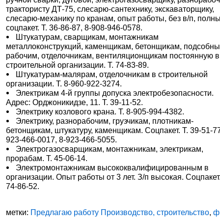
трактористу ДТ-75, слесарю-сантехнику, экскаваторщику,
слесарю-механику по кранам, опыт работы, без в/п, полн
соцпакет. Т. 36-86-87, 8-908-946-0578.
Штукатурам, сварщикам, монтажникам
металлоконструкций, каменщикам, бетонщикам, подсобн
рабочим, отделочникам, вентиляционщикам постоянную в
строительной организации. Т. 74-83-89.
Штукатурам-малярам, отделочникам в строительной
организации. Т. 8-960-922-3274.
Электрикам 4-й группы допуска электробезопасности.
Адрес: Орджоникидзе, 11. Т. 39-11-52.
Электрику козлового крана. Т. 8-905-994-4382.
Электрику, разнорабочим, грузчикам, плотникам-
бетонщикам, штукатуру, каменщикам. Соцпакет. Т. 39-51-77
923-466-0017, 8-923-466-5055.
Электрогазосварщикам, монтажникам, электрикам,
прорабам. Т. 45-06-14.
Электромонтажникам высококвалифицированным в
организации. Опыт работы от 3 лет. З/п высокая. Соцпакет.
74-86-52.
метки:
Предлагаю работу Производство, строительство
,
ф