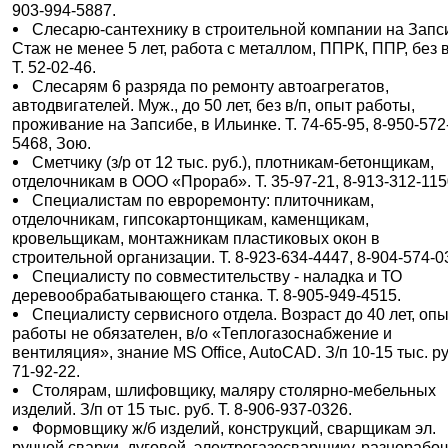
903-994-5887.
Слесарю-сантехнику в строительной компании на Запс
Стаж не менее 5 лет, работа с металлом, ППРК, ППР, без в
Т. 52-02-46.
Слесарям 6 разряда по ремонту автоагрегатов,
автодвигателей. Муж., до 50 лет, без в/п, опыт работы,
проживание на Запсибе, в Ильинке. Т. 74-65-95, 8-950-572
5468, Зою.
Сметчику (з/р от 12 тыс. руб.), плотникам-бетонщикам,
отделочникам в ООО «Прораб». Т. 35-97-21, 8-913-312-115
Специалистам по евроремонту: плиточникам,
отделочникам, гипсокартонщикам, каменщикам,
кровельщикам, монтажникам пластиковых окон в
строительной организации. Т. 8-923-634-4447, 8-904-574-0
Специалисту по совместительству - наладка и ТО
деревообрабатывающего станка. Т. 8-905-949-4515.
Специалисту сервисного отдела. Возраст до 40 лет, оп
работы не обязателен, в/о «Теплогазоснабжение и
вентиляция», знание MS Office, AutoCAD. З/п 10-15 тыс. ру
71-92-22.
Столярам, шлифовщику, маляру столярно-мебельных
изделий. З/п от 15 тыс. руб. Т. 8-906-937-0326.
Формовщику ж/б изделий, конструкций, сварщикам эл.
ручной сварки, дуговой, электрогазосварщику, разнорабо