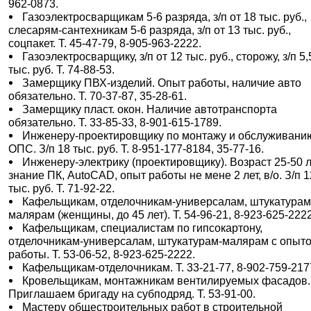
962-0873.
Газоэлектросварщикам 5-6 разряда, з/п от 18 тыс. руб.,
слесарям-сантехникам 5-6 разряда, з/п от 13 тыс. руб.,
соцпакет. Т. 45-47-79, 8-905-963-2222.
Газоэлектросварщику, з/п от 12 тыс. руб., сторожу, з/п 5,
тыс. руб. Т. 74-88-53.
Замерщику ПВХ-изделий. Опыт работы, наличие авто
обязательно. Т. 70-37-87, 35-28-61.
Замерщику пласт. окон. Наличие автотранспорта
обязательно. Т. 33-85-33, 8-901-615-1789.
Инженеру-проектировщику по монтажу и обслуживани
ОПС. З/п 18 тыс. руб. Т. 8-951-177-8184, 35-77-16.
Инженеру-электрику (проектировщику). Возраст 25-50 л
знание ПК, AutoCAD, опыт работы не мене 2 лет, в/о. З/п 1
тыс. руб. Т. 71-92-22.
Кафельщикам, отделочникам-универсалам, штукатурам
малярам (женщины, до 45 лет). Т. 54-96-21, 8-923-625-2222
Кафельщикам, специалистам по гипсокартону,
отделочникам-универсалам, штукатурам-малярам с опыт
работы. Т. 53-06-52, 8-923-625-2222.
Кафельщикам-отделочникам. Т. 33-21-77, 8-902-759-217
Кровельщикам, монтажникам вентилируемых фасадов.
Приглашаем бригаду на субподряд. Т. 53-91-00.
Мастеру общестроительных работ в строительной