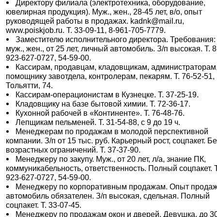
Директору филиала (электротехника, оборудование,
ювелирная продукция). Муж., жен., 28-45 лет, в/о, опыт
руководящей работы в продажах. kadnk@mail.ru,
www.poiskjob.ru. Т. 33-09-11, 8-961-705-7779.
Заместителю исполнительного директора. Требования:
муж., жен., от 25 лет, личный автомобиль. З/п высокая. Т. 8
923-627-0727, 54-59-00.
Кассирам, продавцам, кладовщикам, администраторам
помощнику завотдела, контролерам, пекарям. Т. 76-52-51,
Тольятти, 74.
Кассирам-операционистам в Кузнецке. Т. 37-25-19.
Кладовщику на базе бытовой химии. Т. 72-36-17.
Кухонной рабочей в «Континенте». Т. 76-48-76.
Лепщикам пельменей. Т. 31-54-88, с 9 до 19 ч.
Менеджерам по продажам в молодой перспективной
компании. З/п от 15 тыс. руб. Карьерный рост, соцпакет. Бе
возрастных ограничений. Т. 37-37-90.
Менеджеру по закупу. Муж., от 20 лет, л/а, знание ПК,
коммуникабельность, ответственность. Полный соцпакет. Т
923-627-0727, 54-59-00.
Менеджеру по корпоративным продажам. Опыт продаж
автомобиль обязателен. З/п высокая, сдельная. Полный
соцпакет. Т. 33-07-45.
Менеджеру по продажам окон и дверей. Девушка, до 30