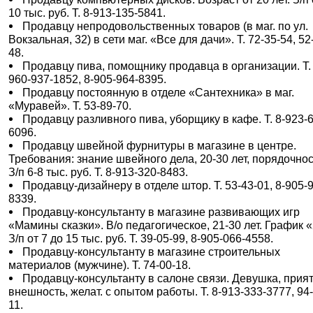
10 тыс. руб. Т. 8-913-135-5841.
Продавцу непродовольственных товаров (в маг. по ул.
Вокзальная, 32) в сети маг. «Все для дачи». Т. 72-35-54, 52
48.
Продавцу пива, помощнику продавца в организации. Т. 
960-937-1852, 8-905-964-8395.
Продавцу постоянную в отделе «Сантехника» в маг.
«Муравей». Т. 53-89-70.
Продавцу разливного пива, уборщику в кафе. Т. 8-923-
6096.
Продавцу швейной фурнитуры в магазине в центре.
Требования: знание швейного дела, 20-30 лет, порядочнос
З/п 6-8 тыс. руб. Т. 8-913-320-8483.
Продавцу-дизайнеру в отделе штор. Т. 53-43-01, 8-905-
8339.
Продавцу-консультанту в магазине развивающих игр
«Мамины сказки». В/о педагогическое, 21-30 лет. График «
З/п от 7 до 15 тыс. руб. Т. 39-05-99, 8-905-066-4558.
Продавцу-консультанту в магазине строительных
материалов (мужчине). Т. 74-00-18.
Продавцу-консультанту в салоне связи. Девушка, прия
внешность, желат. с опытом работы. Т. 8-913-333-3777, 94
11.