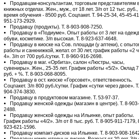
Продавцам-консультантам, торговым представителям 
книжных отделах. Жен., муж., от 18 лет. З/п от 12 тыс. руб.,
время обучения - 8500 руб. Соцпакет. Т. 94-25-34, 45-45-41
951-173-2929.
Продавцу (продукты). Т. 8-903-908-7250.
Продавцу в «Подиуме». Опыт работы от 3 лет на одежд
обуви, косметике. З/п высокая. Т. 8-923-637-4648.
Продавцу в киоске на Сов. площади (у аптеки), с опыт
работы и санкнижкой, желат. от 30 лет, график работы «2 
4». З/п от 700 руб./сутки. Т. 8-960-916-2698.
Продавцу в маг. «Орбита», салон «Люстры, часы,
сувениры». Жен., 25-35 лет. График работы «5/2». Оклад 7
руб. + %. Т. 8-903-068-8095.
Продавцу в ост. киоске «Горсовет», ответственность.
Соцпакет. З/п 800 руб./сутки. График «сутки через двое». Т.
904-374-3830.
Продавцу в продуктовом магазине. Т. 53-97-37.
Продавцу женской одежды (магазин в центре). Т. 8-903
2488.
Продавцу женской одежды на Ильинке, опыт работы.
График работы «4/2». З/п от 8 тыс. руб. Т. 8-905-911-7179, 
923-621-1596.
Продавцу компакт-дисков на Ильинке. Т. 8-903-908-164
Продавцу компьютерных дисков. Возраст от 20 лет. З/п 