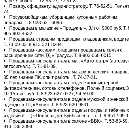
баре. Срочно. Т. 72-53-27, 72-31-81.
Повару, официанту, администратору. Т. 76-52-51, Тольят
74.
Посудомойщикам, уборщицам, кухонным рабочим,
поварам. Т. 8-923-631-6096.
Продавцам в магазине «Продукты». З/п от 9000 руб. Т. 
905-903-4632.
Продавцам, старшим продавцам, кладовщикам, водите
Т. 73-09-33, 8-913-321-8204.
Продавцам-кассирам, старшим продавцам в связи с
расширением сети ТД «Градус». Т. 8-903-068-0015.
Продавцам-консультантам в маг. «Автотеатр» (автозвук
автосигнал.). Т. 71-81-89.
Продавцам-консультантам в магазине детских товаров,
35 лет, знание ПК, опыт работы. Т. 74-37-21.
Продавцам-консультантам в отделе компьютерной,
бытовой техники, сотовых телефонов. Полный соцпакет. З
10-15 тыс. руб. Т. 8-923-627-0727, 54-59-00.
Продавцам-консультантам в отделе мужской и женской
одежды в ТЦ «Алпи». Т. 8-923-620-9841.
Продавцам-консультантам в отделы посуды и табачны
изделий в ТЦ «Поляна», ул. Куйбышева, 17. Т. 8-951-599-1
Продавцам-консультантам в салоне «ВВК». Т. 53-83-69,
913-136-2094.