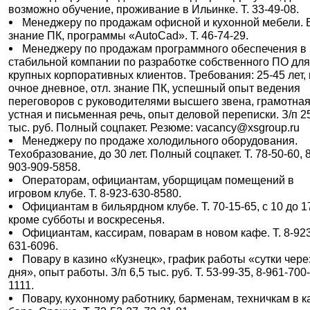
возможно обучение, проживание в Ильинке. Т. 33-49-08.
Менеджеру по продажам офисной и кухонной мебели. В
знание ПК, программы «AutoCad». Т. 46-74-29.
Менеджеру по продажам программного обеспечения в
стабильной компании по разработке собственного ПО дл
крупных корпоративных клиентов. Требования: 25-45 лет, 
очное дневное, отл. знание ПК, успешный опыт ведения
переговоров с руководителями высшего звена, грамотна
устная и письменная речь, опыт деловой переписки. З/п 2
тыс. руб. Полный соцпакет. Резюме: vacancy@xsgroup.ru
Менеджеру по продаже холодильного оборудования.
Техобразование, до 30 лет. Полный соцпакет. Т. 78-50-60, 8
903-909-5858.
Операторам, официантам, уборщицам помещений в
игровом клубе. Т. 8-923-630-8580.
Официантам в бильярдном клубе. Т. 70-15-65, с 10 до 17
кроме субботы и воскресенья.
Официантам, кассирам, поварам в новом кафе. Т. 8-92
631-6096.
Повару в казино «Кузнецк», график работы «сутки чере
дня», опыт работы. З/п 6,5 тыс. руб. Т. 53-99-35, 8-961-700
1111.
Повару, кухонному работнику, барменам, техничкам в к