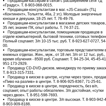
Продавцам-кассирам в связи с расширением сети ТД
«Градус». Т. 8-903-068-0015.
Продавцам-консультантам в маг. «JS-Casual» (ТЦ
«Континент», Тольятти, 46а, 2 эт.). Молодые энергичные
юноши и девушки, 18-25 лет. Т. 76-49-76.
Продавцам-консультантам в магазине детских товаров,
35 лет, знание ПК, опыт работы. Т. 74-37-21.
Продавцам-консультантам, помощникам продавцов в
отделе компьютерной, бытовой техники, сотовых телефон
Полный соцпакет. З/п 10-15 тыс. руб. Т. 8-923-627-0727, 54
00.
Продавцам-консультантам, торговым представителям 
книжных отделах. Жен., муж., от 18 лет. З/п от 12 тыс. руб.,
время обучения - 8500 руб. Соцпакет. Т. 94-25-34, 45-45-41
951-173-2929.
Продавцу CD-DVD-дисков, менеджеру по приему заказ
Т. 8-913-315-7331.
Продавцу в киоске в центре, «сутки через трое», прода
«Пиво на разлив» в центре. Т. 8-906-925-8367, 71-25-61.
Продавцу в киоске в центре, порядочность, без в/п,
соцпакет, опыт работы обязателен. З/п достойная, «сутки
через двое». Т. 8-951-598-7693.
Продавцу в киоске в центре. З/п высокая. Т. 8-903-942-
8-903-909-8188.