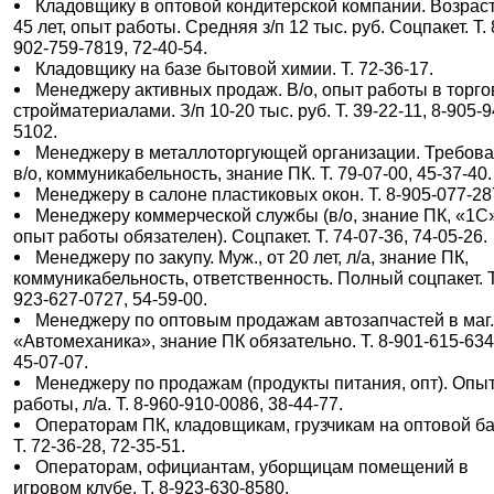
Кладовщику в оптовой кондитерской компании. Возраст
45 лет, опыт работы. Средняя з/п 12 тыс. руб. Соцпакет. Т. 
902-759-7819, 72-40-54.
Кладовщику на базе бытовой химии. Т. 72-36-17.
Менеджеру активных продаж. В/о, опыт работы в торг
стройматериалами. З/п 10-20 тыс. руб. Т. 39-22-11, 8-905-9
5102.
Менеджеру в металлоторгующей организации. Требова
в/о, коммуникабельность, знание ПК. Т. 79-07-00, 45-37-40.
Менеджеру в салоне пластиковых окон. Т. 8-905-077-28
Менеджеру коммерческой службы (в/о, знание ПК, «1С
опыт работы обязателен). Соцпакет. Т. 74-07-36, 74-05-26.
Менеджеру по закупу. Муж., от 20 лет, л/а, знание ПК,
коммуникабельность, ответственность. Полный соцпакет. Т
923-627-0727, 54-59-00.
Менеджеру по оптовым продажам автозапчастей в маг
«Автомеханика», знание ПК обязательно. Т. 8-901-615-634
45-07-07.
Менеджеру по продажам (продукты питания, опт). Опы
работы, л/а. Т. 8-960-910-0086, 38-44-77.
Операторам ПК, кладовщикам, грузчикам на оптовой ба
Т. 72-36-28, 72-35-51.
Операторам, официантам, уборщицам помещений в
игровом клубе. Т. 8-923-630-8580.