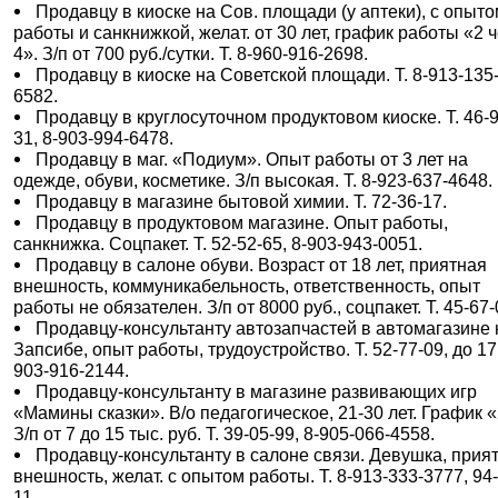
Продавцу в киоске на Сов. площади (у аптеки), с опыт
работы и санкнижкой, желат. от 30 лет, график работы «2 
4». З/п от 700 руб./сутки. Т. 8-960-916-2698.
Продавцу в киоске на Советской площади. Т. 8-913-135
6582.
Продавцу в круглосуточном продуктовом киоске. Т. 46-9
31, 8-903-994-6478.
Продавцу в маг. «Подиум». Опыт работы от 3 лет на
одежде, обуви, косметике. З/п высокая. Т. 8-923-637-4648.
Продавцу в магазине бытовой химии. Т. 72-36-17.
Продавцу в продуктовом магазине. Опыт работы,
санкнижка. Соцпакет. Т. 52-52-65, 8-903-943-0051.
Продавцу в салоне обуви. Возраст от 18 лет, приятная
внешность, коммуникабельность, ответственность, опыт
работы не обязателен. З/п от 8000 руб., соцпакет. Т. 45-67-
Продавцу-консультанту автозапчастей в автомагазине 
Запсибе, опыт работы, трудоустройство. Т. 52-77-09, до 17 
903-916-2144.
Продавцу-консультанту в магазине развивающих игр
«Мамины сказки». В/о педагогическое, 21-30 лет. График «
З/п от 7 до 15 тыс. руб. Т. 39-05-99, 8-905-066-4558.
Продавцу-консультанту в салоне связи. Девушка, прия
внешность, желат. с опытом работы. Т. 8-913-333-3777, 94
11.