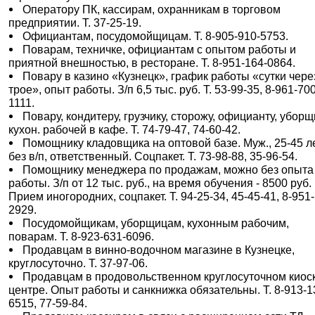
Оператору ПК, кассирам, охранникам в торговом
предприятии. Т. 37-25-19.
Официантам, посудомойщицам. Т. 8-905-910-5753.
Поварам, техничке, официантам с опытом работы и
приятной внешностью, в ресторане. Т. 8-951-164-0864.
Повару в казино «Кузнецк», график работы «сутки чере
трое», опыт работы. З/п 6,5 тыс. руб. Т. 53-99-35, 8-961-70
1111.
Повару, кондитеру, грузчику, сторожу, официанту, уборщ
кухон. рабочей в кафе. Т. 74-79-47, 74-60-42.
Помощнику кладовщика на оптовой базе. Муж., 25-45 ле
без в/п, ответственный. Соцпакет. Т. 73-98-88, 35-96-54.
Помощнику менеджера по продажам, можно без опыта
работы. З/п от 12 тыс. руб., на время обучения - 8500 руб.
Прием иногородних, соцпакет. Т. 94-25-34, 45-45-41, 8-951
2929.
Посудомойщикам, уборщицам, кухонным рабочим,
поварам. Т. 8-923-631-6096.
Продавцам в винно-водочном магазине в Кузнецке,
круглосуточно. Т. 37-97-06.
Продавцам в продовольственном круглосуточном киос
центре. Опыт работы и санкнижка обязательны. Т. 8-913-1
6515, 77-59-84.