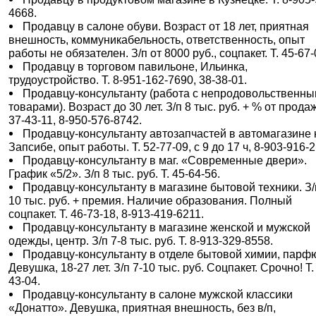
4668.
Продавцу в салоне обуви. Возраст от 18 лет, приятная
внешность, коммуникабельность, ответственность, опыт
работы не обязателен. З/п от 8000 руб., соцпакет. Т. 45-67-
Продавцу в торговом павильоне, Ильинка,
трудоустройство. Т. 8-951-162-7690, 38-38-01.
Продавцу-консультанту (работа с непродовольственн
товарами). Возраст до 30 лет. З/п 8 тыс. руб. + % от продаж
37-43-11, 8-950-576-8742.
Продавцу-консультанту автозапчастей в автомагазине 
Запсибе, опыт работы. Т. 52-77-09, с 9 до 17 ч, 8-903-916-
Продавцу-консультанту в маг. «Современные двери».
График «5/2». З/п 8 тыс. руб. Т. 45-64-56.
Продавцу-консультанту в магазине бытовой техники. З/
10 тыс. руб. + премия. Наличие образования. Полный
соцпакет. Т. 46-73-18, 8-913-419-6211.
Продавцу-консультанту в магазине женской и мужской
одежды, центр. З/п 7-8 тыс. руб. Т. 8-913-329-8558.
Продавцу-консультанту в отделе бытовой химии, парф
Девушка, 18-27 лет. З/п 7-10 тыс. руб. Соцпакет. Срочно! Т.
43-04.
Продавцу-консультанту в салоне мужской классики
«Донатто». Девушка, приятная внешность, без в/п,