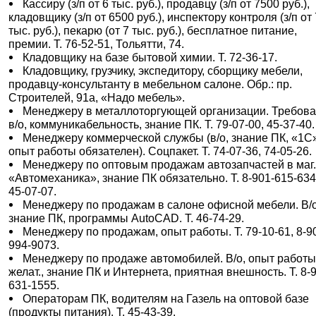
Кассиру (з/п от 6 тыс. руб.), продавцу (з/п от 7500 руб.),
кладовщику (з/п от 6500 руб.), инспектору контроля (з/п от
тыс. руб.), пекарю (от 7 тыс. руб.), бесплатное питание,
премии. Т. 76-52-51, Тольятти, 74.
Кладовщику на базе бытовой химии. Т. 72-36-17.
Кладовщику, грузчику, экспедитору, сборщику мебели,
продавцу-консультанту в мебельном салоне. Обр.: пр.
Строителей, 91а, «Надо мебель».
Менеджеру в металлоторгующей организации. Требова
в/о, коммуникабельность, знание ПК. Т. 79-07-00, 45-37-40.
Менеджеру коммерческой службы (в/о, знание ПК, «1С
опыт работы обязателен). Соцпакет. Т. 74-07-36, 74-05-26.
Менеджеру по оптовым продажам автозапчастей в маг
«Автомеханика», знание ПК обязательно. Т. 8-901-615-634
45-07-07.
Менеджеру по продажам в салоне офисной мебели. В/о
знание ПК, программы AutoCAD. Т. 46-74-29.
Менеджеру по продажам, опыт работы. Т. 79-10-61, 8-9
994-9073.
Менеджеру по продаже автомобилей. В/о, опыт работ
желат., знание ПК и Интернета, приятная внешность. Т. 8-
631-1555.
Операторам ПК, водителям на Газель на оптовой базе
(продукты питания). Т. 45-43-39.