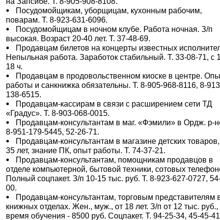
на Запсибе. Т. 8-905-908-8108.
Посудомойщикам, уборщицам, кухонным рабочим,
поварам. Т. 8-923-631-6096.
Посудомойщицам в ночном клубе. Работа ночная. З/п
высокая. Возраст 20-40 лет. Т. 37-48-69.
Продавцам билетов на концерты известных исполните
Непыльная работа. Заработок стабильный. Т. 33-08-71, с 
18 ч.
Продавцам в продовольственном киоске в центре. Оп
работы и санкнижка обязательны. Т. 8-905-968-8116, 8-913
138-6515.
Продавцам-кассирам в связи с расширением сети ТД
«Градус». Т. 8-903-068-0015.
Продавцам-консультантам в маг. «Фэмили» в Ордж. р-не
8-951-179-5445, 52-26-71.
Продавцам-консультантам в магазине детских товаров,
35 лет, знание ПК, опыт работы. Т. 74-37-21.
Продавцам-консультантам, помощникам продавцов в
отделе компьютерной, бытовой техники, сотовых телефон
Полный соцпакет. З/п 10-15 тыс. руб. Т. 8-923-627-0727, 54
00.
Продавцам-консультантам, торговым представителям 
книжных отделах. Жен., муж., от 18 лет. З/п от 12 тыс. руб.,
время обучения - 8500 руб. Соцпакет. Т. 94-25-34, 45-45-41