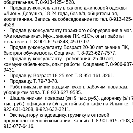
общительная. Т. 8-913-425-4528.
Продавцу-консультанту в салоне джинсовой одежды
«Лион». Девушка, 18-24 года, без в/п, общительная,
воспитанная. Запись на собеседование по тел. 8-913-425-
4528.
Продавцу-консультанту гаражного оборудования в маг.
«Автомеханика». Муж., знание ПК, «1С», опыт работы
желателен. Т. 8-901-615-6348, 45-07-07.
Продавцу-консультанту. Возраст 20-30 лет, знание ПК,
быстрая обучаемость. Соцпакет. Т. 8-923-627-7577.
Продавцу-консультанту. Требования: 25-40 лет,
коммуникабельность, опыт работы. Соцпакет. Т. 8-906-987
9431.
Продавцу. Возраст 18-25 лет. Т. 8-951-161-3261.
Продавцу. Т. 79-73-78.
Работникам линии раздачи, кухон. рабочим, поварам,
уборщикам зала. Т. 8-923-627-9585.
Шашлычникам, поварам (з/п 9 тыс. руб.), дворнику (з/п 
тыс. руб.), официанту (з/п достойная) в кафе на Ильинке. Т
923-631-0208, 8-923-632-3211.
Экспедитору, кладовщику, грузчику в оптовой
продовольственной компании, Запсиб. Т. 8-901-615-7103, 
913-077-6416.