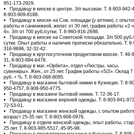
951-173-2929.
Продавцу в киоске в центре. З/п высокая. Т. 8-903-942-
8-903-909-8188.
Продавцу в киоске на Сов. площади (у аптеки), с опыт
работы и санкнижкой, желат. от 30 лет, график работы «2 
4». З/п от 700 руб./сутки. Т. 8-960-916-2698.
Продавцу в киоске на Советской площади. З/п 500 руб./
сутки. Опыт работы и наличие прописки обязательно. Т. 8-
316-9696, 32-32-42.
Продавцу в круглосуточном продуктовом киоске. Т. 46-9
31, 8-903-994-6478.
Продавцу в маг. «Орбита», отдел «Люстры, часы,
сувениры». Жен., от 25 лет. График работы «5/2». Оклад 7
руб. + %. Т. 8-903-068-8095.
Продавцу в магазине бытовой химии в Кузнецке. Т. 8-9
950-4757, 8-908-950-4775.
Продавцу в магазине бытовой химии. Т. 72-36-17.
Продавцу в магазине верхней одежды. Т. 8-903-941-972
72-53-01.
Продавцу в магазине женской одежды, с опытом работ
возраст 25-35 лет. Т. 8-903-908-0976.
Продавцу в отделе женской одежды, опыт работы, ста
25 лет. Т. 8-903-985-5517, 45-95-98.
Продавцу в продуктовом магазине в Кузнецке. Т. 8-905-