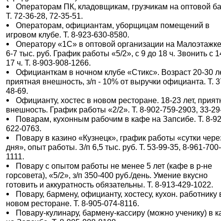
Операторам ПК, кладовщикам, грузчикам на оптовой ба
Т. 72-36-28, 72-35-51.
Операторам, официантам, уборщицам помещений в
игровом клубе. Т. 8-923-630-8580.
Оператору «1С» в оптовой организации на Малоэтажке,
6-7 тыс. руб. График работы «5/2», с 9 до 18 ч. Звонить с 1
17 ч. Т. 8-903-908-1266.
Официанткам в ночном клубе «Стикс». Возраст 20-30 ле
приятная внешность, з/п - 10% от выручки официанта. Т. 3
48-69.
Официанту, хостес в новом ресторане. 18-23 лет, прият
внешность. График работы «2/2». Т. 8-902-759-2903, 33-29
Поварам, кухонным рабочим в кафе на Запсибе. Т. 8-92
622-0763.
Повару в казино «Кузнецк», график работы «сутки чере
дня», опыт работы. З/п 6,5 тыс. руб. Т. 53-99-35, 8-961-700
1111.
Повару с опытом работы не менее 5 лет (кафе в р-не
горсовета), «5/2», з/п 350-400 руб./день. Умение вкусно
готовить и аккуратность обязательны. Т. 8-913-429-1022.
Повару, бармену, официанту, хостесу, кухон. работнику 
новом ресторане. Т. 8-905-074-8116.
Повару-кулинару, бармену-кассиру (можно ученику) в 