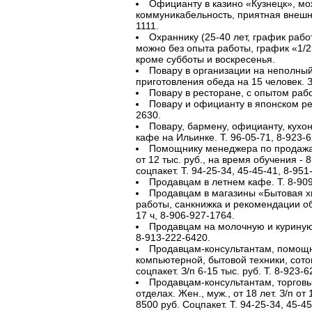
Официанту в казино «Кузнецк», мо
коммуникабельность, приятная внешнос
1111.
Охраннику (25-40 лет, график работ
можно без опыта работы, график «1/2»)
кроме субботы и воскресенья.
Повару в организации на неполный
приготовления обеда на 15 человек. З/п
Повару в ресторане, с опытом рабо
Повару и официанту в японском рес
2630.
Повару, бармену, официанту, кухо
кафе на Ильинке. Т. 96-05-71, 8-923-
Помощнику менеджера по продажам
от 12 тыс. руб., на время обучения -
соцпакет. Т. 94-25-34, 45-45-41, 8-951
Продавцам в летнем кафе. Т. 8-90
Продавцам в магазины «Бытовая хи
работы, санкнижка и рекомендации обя
17 ч, 8-906-927-1764.
Продавцам на молочную и куриную 
8-913-222-6420.
Продавцам-консультантам, помощн
компьютерной, бытовой техники, сот
соцпакет. З/п 6-15 тыс. руб. Т. 8-923-
Продавцам-консультантам, торгов
отделах. Жен., муж., от 18 лет. З/п от
8500 руб. Соцпакет. Т. 94-25-34, 45-4