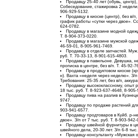
Продавцу 25-40 лет (обувь, центр), 
Собеседование, стажировка 2 недели, 
906-929-5132.
Продавцу в киоске (центр), без в/п
график работы «сутки через двое». Соцп
624-0782.
Продавцу в магазине модной одежды
Т. 8-904-373-0220.
Продавцу в магазине мужской одежд
46-59-01, 8-905-961-7469.
Продавцу в отделе запчастей. Муж.,
руб. Т. 70-33-13, 8-901-615-4803.
Продавцу в павильоне. Девушка, не
прописка в центре, без в/п. Т. 45-92-76
Продавцу в продуктовом киоске (кр
н). Вахта «неделя через неделю». З/п 
Требования: 25-35 лет, без в/п, аккура
Продавцу высококлассному, опыт р
18 тыс. руб. Т. 8-923-637-4648, 8-905
Продавцу пива на разлив в Кузнецке
9747.
Продавцу по продаже растений для
903-941-6577.
Продавцу продтоваров в Куйб. р-не
двое». З/п от 7 тыс. руб. Т. 8-903-942-
Продавцу швейной фурнитуры в це
швейного дела, 20-30 лет. З/п 6-8 тыс.
Продавцу-консультанту «Мужская о