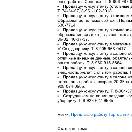
опыт работы. Соцпакет. Т. 8-906-987-
Продавцу-консультанту (стальные д
Т. 74-24-67, 8-951-162-3018.
Продавцу-консультанту в книжном 
Образование не ниже ср./техн. Полный
630-7714.
Продавцу-консультанту в компании 
образование ср./техн., высшее, желат.
36-02, 46-37-37.
Продавцу-консультанту в магазин
«1С»), дворнику. Т. 8-905-963-0417.
Продавцу-консультанту в салоне о
отличные внешние данные, обаятельн
опыта работы. Т. 8-960-913-8864.
Продавцу-консультанту в салоне св
внешность, желат. с опытом работы. Т
Продавцу-консультанту в салоне же
желат. опыт работы, возраст 20-35 лет
905-074-0565.
Продавцу-консультанту. Т. 8-904-3
Сотрудникам на линии раздачи, к
уборщику. Т. 8-923-627-9585.
метки:
Предлагаю работу Торговля и 
Статьи по теме: