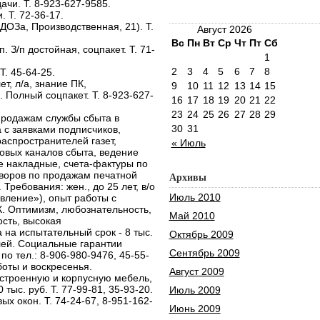
чи. Т. 8-923-627-9585.
 Т. 72-36-17.
ДОЗа, Производственная, 21). Т.
Август 2026
Вс
Пн
Вт
Ср
Чт
Пт
Сб
п. З/п достойная, соцпакет. Т. 71-
1
2
3
4
5
6
7
8
Т. 45-64-25.
т, л/а, знание ПК,
9
10
11
12
13
14
15
 Полный соцпакет. Т. 8-923-627-
16
17
18
19
20
21
22
23
24
25
26
27
28
29
продажам службы сбыта в
30
31
 с заявками подписчиков,
аспространителей газет,
« Июль
овых каналов сбыта, ведение
 накладные, счета-фактуры по
оворов по продажам печатной
Архивы
Требования: жен., до 25 лет, в/о
Июль 2010
ление»), опыт работы с
. Оптимизм, любознательность,
Май 2010
сть, высокая
 на испытательный срок - 8 тыс.
Октябрь 2009
блей. Социальные гарантии
Сентябрь 2009
о тел.: 8-906-980-9476, 45-55-
боты и воскресенья.
Август 2009
строенную и корпусную мебель,
 тыс. руб. Т. 77-99-81, 35-93-20.
Июль 2009
х окон. Т. 74-24-67, 8-951-162-
Июнь 2009