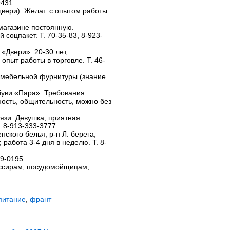
9431.
вери). Желат. с опытом работы.
магазине постоянную.
 соцпакет. Т. 70-35-83, 8-923-
«Двери». 20-30 лет,
 опыт работы в торговле. Т. 46-
е мебельной фурнитуры (знание
буви «Пара». Требования:
ость, общительность, можно без
язи. Девушка, приятная
. 8-913-333-3777.
нского белья, р-н Л. берега,
, работа 3-4 дня в неделю. Т. 8-
79-0195.
ассирам, посудомойщицам,
питание
,
франт