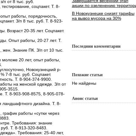
Завершается весенний этап
з/п от 8 тыс. руб.
акции по озеленению территор
тестирование, соцпакет. Т. 8-
В Новокузнецке снизят тарифы
, опыт работы, порядочность,
на вывоз мусора на 30%
акет. З/п 8 тыс. руб. Т. 8-923-
. Возраст 20-35 лет. Соцпакет.
ы. Опыт работы, 20-27 лет. Т.
Последнии комментарии
 жен. Знание ПК. З/п от 10 тыс.
 моложе 20 лет, опыт работы,
.
углосуточно, Новокузнецкий р-
% 7-8 тыс. руб. Соцпакет.
Похожие статьи
тность. Т. 8-904-374-9900.
Не найдены
аботы на женской одежде. З/п от
-905-3515.
. Т. 8-903-908-8575, 8-905-078-
Анонс статьи
 ландшафтного дизайна. Т. 8-
, график работы «сутки через
0883.
нтре. Требования: знание
 руб. Т. 8-913-320-8483.
дежда». Требования: 25-40 лет,