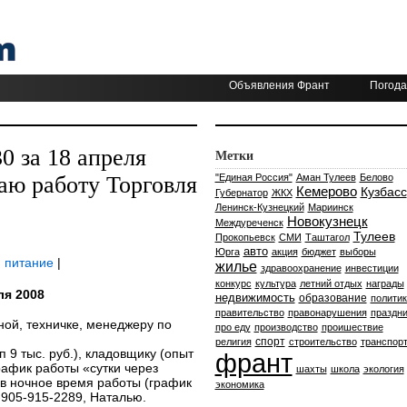
Объявления Франт
Погода
 за 18 апреля
Метки
аю работу Торговля
"Единая Россия"
Аман Тулеев
Белово
Кемерово
Кузбасс
Губернатор
ЖКХ
Ленинск-Кузнецкий
Мариинск
Новокузнецк
Междуреченск
Тулеев
Прокопьевск
СМИ
Таштагол
авто
Юрга
акция
бюджет
выборы
 питание
|
жилье
здравоохранение
инвестиции
конкурс
культура
летний отдых
награды
ля 2008
недвижимость
образование
политик
правительство
правонарушения
праздни
ной, техничке, менеджеру по
про еду
производство
проишествие
спорт
религия
строительство
транспор
п 9 тыс. руб.), кладовщику (опыт
франт
график работы «сутки через
шахты
школа
экология
у в ночное время работы (график
экономика
8-905-915-2289, Наталью.