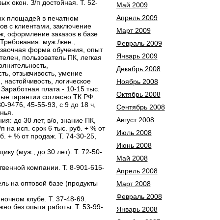
 окон. З/п достойная. Т. 52-
Май 2009
Апрель 2009
х площадей в печатном
ов с клиентами, заключение
Март 2009
ж, оформление заказов в базе
 Требования: муж./жен.,
Февраль 2009
заочная форма обучения, опыт
Январь 2009
елен, пользователь ПК, легкая
олнительность,
Декабрь 2008
ть, отзывчивость, умение
 настойчивость, логическое
Ноябрь 2008
Заработная плата - 10-15 тыс.
Октябрь 2008
ые гарантии согласно ТК РФ.
-9476, 45-55-93, с 9 до 18 ч,
Сентябрь 2008
нья.
Август 2008
: до 30 лет, в/о, знание ПК,
п на исп. срок 6 тыс. руб. + % от
Июль 2008
б. + % от продаж. Т. 74-30-25,
Июнь 2008
ку (муж., до 30 лет). Т. 72-50-
Май 2008
венной компании. Т. 8-901-615-
Апрель 2008
ль на оптовой базе (продукты
Март 2008
Февраль 2008
очном клубе. Т. 37-48-69.
но без опыта работы. Т. 53-99-
Январь 2008