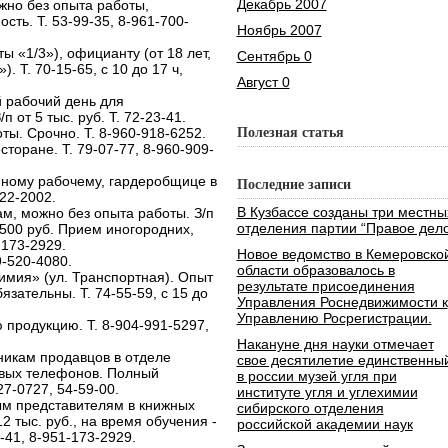
Декабрь 2007
жно без опыта работы,
ть. Т. 53-99-35, 8-961-700-
Ноябрь 2007
ы «1/3»), официанту (от 18 лет,
Сентябрь 0
. Т. 70-15-65, с 10 до 17 ч,
Август 0
 рабочий день для
 от 5 тыс. руб. Т. 72-23-41.
ты. Срочно. Т. 8-960-918-6252.
Полезная статья
торане. Т. 79-07-77, 8-960-909-
нному рабочему, гардеробщице в
Последние записи
622-2002.
В Кузбассе созданы три местны
, можно без опыта работы. З/п
отделения партии “Правое дело
 8500 руб. Прием иногородних,
-173-2929.
Новое ведомство в Кемеровско
9-520-4080.
области образовалось в
мия» (ул. Транспортная). Опыт
результате присоединения
зательны. Т. 74-55-59, с 15 до
Управления Роснедвижимости к
Управлению Росрегистрации.
продукцию. Т. 8-904-991-5297,
Накануне дня науки отмечает
икам продавцов в отделе
свое десятилетие единственны
овых телефонов. Полный
в россии музей угля при
627-0727, 54-59-00.
институте угля и углехимии
ым представителям в книжных
сибирского отделения
 12 тыс. руб., на время обучения -
российской академии наук
5-41, 8-951-173-2929.