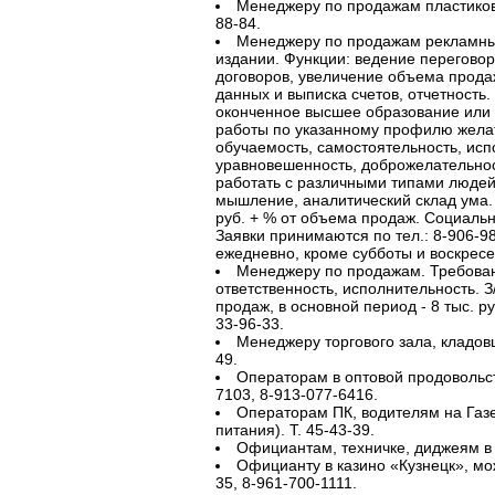
Менеджеру по продажам пластиковых
88-84.
Менеджеру по продажам рекламны
издании. Функции: ведение переговор
договоров, увеличение объема прода
данных и выписка счетов, отчетность.
оконченное высшее образование или 
работы по указанному профилю желат
обучаемость, самостоятельность, исп
уравновешенность, доброжелательнос
работать с различными типами людей,
мышление, аналитический склад ума. 
руб. + % от объема продаж. Социальн
Заявки принимаются по тел.: 8-906-980
ежедневно, кроме субботы и воскресе
Менеджеру по продажам. Требования
ответственность, исполнительность. З/
продаж, в основной период - 8 тыс. ру
33-96-33.
Менеджеру торгового зала, кладовщи
49.
Операторам в оптовой продовольст
7103, 8-913-077-6416.
Операторам ПК, водителям на Газе
питания). Т. 45-43-39.
Официантам, техничке, диджеям в н
Официанту в казино «Кузнецк», мож
35, 8-961-700-1111.