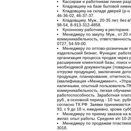
Кассирам и работникам линии разда
Кладовщику на базе бытовой химии.
Кладовщику на складе дверей (р-н 
46-36-02, 46-37-37.
Кладовщику. Муж., 20-35 лет, без в/
98-54, 8-913-312-4858.
Кухонному работнику в ресторане. 
Менеджеру по закупу. Муж., от 20 ле
коммуникабельность, ответственность.
0727, 54-59-00.
Менеджеру по оптово-розничным 
издательский бизнес. Функции: работа
организация процесса продаж через р
расширение клиентской базы, поиск н
необходимой документации (товарные
отгрузке продукции), заключение дог
продукции, планирование, отчетность. 
(квалификация «Менеджмент», «Управ
наличными, опытный пользователь ПК
коммуникабельность, легкая обучаемо
работоспособность. Заработная плата
руб., в основной период - 10 тыс. ру
согласно ТК РФ. Заявки принимаются п
93, с 9 до 18 ч, ежедневно, кроме суб
Менеджеру по приему заказов на в
желат. опыт работы. Средняя з/п 10-20
Менеджеру по продажам пластиковы
3018.