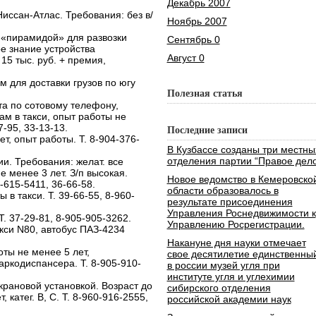
Декабрь 2007
Ниссан-Атлас. Требования: без в/
Ноябрь 2007
 «пирамидой» для развозки
Сентябрь 0
ое знание устройства
Август 0
15 тыс. руб. + премия,
 для доставки грузов по югу
Полезная статья
та по сотовому телефону,
м в такси, опыт работы не
7-95, 33-13-13.
Последние записи
т, опыт работы. Т. 8-904-376-
В Кузбассе созданы три местны
отделения партии “Правое дело
и. Требования: желат. все
не менее 3 лет. З/п высокая.
Новое ведомство в Кемеровско
1-615-5411, 36-66-58.
области образовалось в
в такси. Т. 39-66-55, 8-960-
результате присоединения
Управления Роснедвижимости к
Т. 37-29-81, 8-905-905-3262.
Управлению Росрегистрации.
кси N80, автобус ПАЗ-4234
Накануне дня науки отмечает
ты не менее 5 лет,
свое десятилетие единственны
аркодиспансера. Т. 8-905-910-
в россии музей угля при
институте угля и углехимии
крановой установкой. Возраст до
сибирского отделения
, катег. В, С. Т. 8-960-916-2555,
российской академии наук