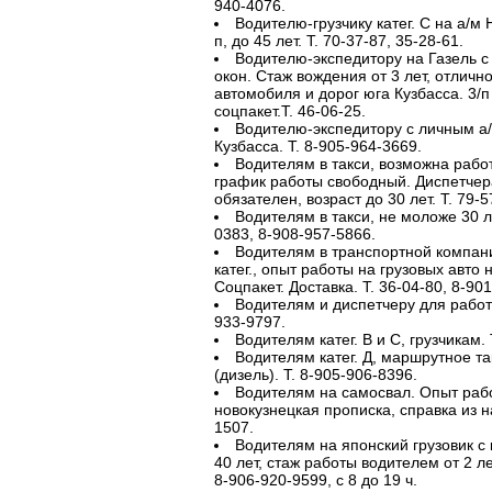
940-4076.
Водителю-грузчику катег. С на а/м 
п, до 45 лет. Т. 70-37-87, 35-28-61.
Водителю-экспедитору на Газель с
окон. Стаж вождения от 3 лет, отличн
автомобиля и дорог юга Кузбасса. 3/п 
соцпакет.Т. 46-06-25.
Водителю-экспедитору с личным а/м
Кузбасса. Т. 8-905-964-3669.
Водителям в такси, возможна рабо
график работы свободный. Диспетчера
обязателен, возраст до 30 лет. Т. 79-5
Водителям в такси, не моложе 30 ле
0383, 8-908-957-5866.
Водителям в транспортной компани
катег., опыт работы на грузовых авто 
Соцпакет. Доставка. Т. 36-04-80, 8-90
Водителям и диспетчеру для работы 
933-9797.
Водителям катег. В и С, грузчикам. 
Водителям катег. Д, маршрутное та
(дизель). Т. 8-905-906-8396.
Водителям на самосвал. Опыт рабо
новокузнецкая прописка, справка из н
1507.
Водителям на японский грузовик с 
40 лет, стаж работы водителем от 2 лет
8-906-920-9599, с 8 до 19 ч.