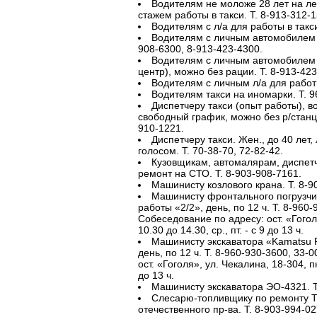
Водителям не моложе 28 лет на лег
стажем работы в такси. Т. 8-913-312-1
Водителям с л/а для работы в такси
Водителям с личным автомобилем д
908-6300, 8-913-423-4300.
Водителям с личным автомобилем д
центр), можно без рации. Т. 8-913-423
Водителям с личным л/а для работы 
Водителям такси на иномарки. Т. 9
Диспетчеру такси (опыт работы), в
свободный график, можно без р/станци
910-1221.
Диспетчеру такси. Жен., до 40 лет
голосом. Т. 70-38-70, 72-82-42.
Кузовщикам, автомалярам, диспет
ремонт на СТО. Т. 8-903-908-7161.
Машинисту козлового крана. Т. 8-9
Машинисту фронтального погрузчик
работы «2/2», день, по 12 ч. Т. 8-960-
Собеседование по адресу: ост. «Гоголя
10.30 до 14.30, ср., пт. - с 9 до 13 ч.
Машинисту экскаватора «Kamatsu 
день, по 12 ч. Т. 8-960-930-3600, 33-
ост. «Гоголя», ул. Чекалина, 18-304, пн.
до 13 ч.
Машинисту экскаватора ЭО-4321. Т
Слесарю-топливщику по ремонту 
отечественного пр-ва. Т. 8-903-994-02