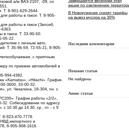
Завершается весенний этап
ковой а/м ВАЗ-2107, -09, со
акции по озеленению территор
551.
. Т. 8-901-629-2644.
В Новокузнецке снизят тарифы
ля работы в такси. Т. 8-905-
на вывоз мусора на 30%
ля работы в такси (Запсиб,
-6363.
в такси. Т. 33-90-50.
6-05-22.
одителям с личным авто,
Последнии комментарии
й. Т. 35-96-59, 72-55-21, 8-905-
, легкообучаемая, с приятным
черу по приемке автомобилей в
Похожие статьи
05-994-4382.
Не найдены
а «Kamatsu», «Hitachi». График
930-3600, 33-00-32.
», ул. Чекалина, 18-304, пн. с
Анонс статьи
PC200». График работы «2/2»,
00-32. Собеседование по адресу:
 с 10.30 до 14.30, ср., пт. - с 9
. 8-923-470-7778.
ТНВД импортного и
78, 8-905-908-1616.