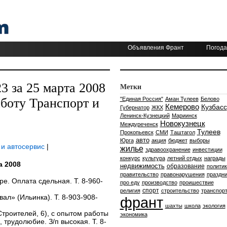
Объявления Франт
Погода
 за 25 марта 2008
Метки
аботу Транспорт и
"Единая Россия"
Аман Тулеев
Белово
Кемерово
Кузбасс
Губернатор
ЖКХ
Ленинск-Кузнецкий
Мариинск
Новокузнецк
Междуреченск
Тулеев
Прокопьевск
СМИ
Таштагол
авто
Юрга
акция
бюджет
выборы
и автосервис
|
жилье
здравоохранение
инвестиции
конкурс
культура
летний отдых
награды
а 2008
недвижимость
образование
политик
правительство
правонарушения
праздни
е. Оплата сдельная. Т. 8-960-
про еду
производство
проишествие
спорт
религия
строительство
транспор
л» (Ильинка). Т. 8-903-908-
франт
шахты
школа
экология
троителей, 6), с опытом работы
экономика
, трудолюбие. З/п высокая. Т. 8-