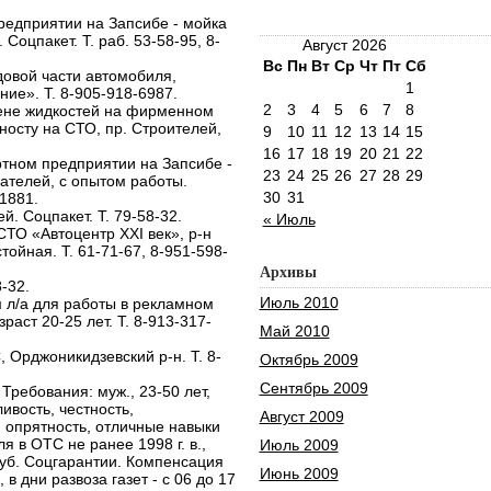
едприятии на Запсибе - мойка
 Соцпакет. Т. раб. 53-58-95, 8-
Август 2026
Вс
Пн
Вт
Ср
Чт
Пт
Сб
овой части автомобиля,
1
ие». Т. 8-905-918-6987.
2
3
4
5
6
7
8
ене жидкостей на фирменном
носту на СТО, пр. Строителей,
9
10
11
12
13
14
15
16
17
18
19
20
21
22
тном предприятии на Запсибе -
23
24
25
26
27
28
29
ателей, с опытом работы.
30
31
-1881.
. Соцпакет. Т. 79-58-32.
« Июль
СТО «Автоцентр XXI век», р-н
тойная. Т. 61-71-67, 8-951-598-
Архивы
-32.
Июль 2010
 л/а для работы в рекламном
раст 20-25 лет. Т. 8-913-317-
Май 2010
, Орджоникидзевский р-н. Т. 8-
Октябрь 2009
Сентябрь 2009
Требования: муж., 23-50 лет,
ивость, честность,
Август 2009
 опрятность, отличные навыки
 в ОТС не ранее 1998 г. в.,
Июль 2009
 руб. Соцгарантии. Компенсация
Июнь 2009
 в дни развоза газет - с 06 до 17