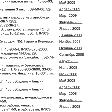
 принимаются по тел.: 45-55-93,
Май 2009
Апрель 2009
е менее 3 лет. Т. 39-50-06, 52-
Март 2009
частных маршрутных автобусах.
5-967-7252.
Февраль 2009
7, 72-36-17.
Январь 2009
. В, стаж работы, знание ТО. З/п
ериод 10-12 тыс. руб. Т. 8-903-
Декабрь 2008
маршрут N5). Гараж в Кузнецке.
Ноябрь 2008
Октябрь 2008
. 45-93-54, 8-905-075-2008.
 маршруты NN35а, 29,
Сентябрь 2008
тостоянке на Запсибе. Т. 52-74-
Август 2008
n», машинисту бетоновоза
Июль 2008
12 ч. Т. 8-960-930-3600, 33-00-
голя», ул. Чекалина, 18-304, пн.
Июнь 2008
Май 2008
/п 450 руб./день + бензин,
Апрель 2008
/п 450 руб./день + бензин,
Март 2008
ку-сантехнику, нуждающимся в
Февраль 2008
-50.
ом работы, желат. с
Январь 2008
 39-74-59, в раб. время, 8-903-