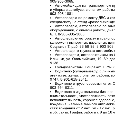
905-905-3065.
Автомойщицам на транспортном пр
и уборка в автобусе, с опытом работы.
903-908-1881.
Автослесарю по ремонту ДВС и ход
специалисту на стенд «развал-схожден
Автослесарю, автослесарю по зам
оборудовании, с опытом работы, диаг
6. Т. 8-905-905-3065.
Автослесарю-мотористу в транспор
капремонт импортных дизельных двиг
Соцпакет. Т. раб. 53-58-95, 8-903-908
Автослесарям грузовых автомобилей
Автослесарям, автоэлектрикам на 
Ильинки, ул. Олимпийская, 19. З/п дос
9138.
Бульдозеристам. Соцпакет. Т. 79-58
Водителю (супервайзеру) с личным
агентстве, желат. с опытом работы, воз
9747, 8-901-615-2541.
Водителю в грузоперевозки катег. С
903-994-6311.
Водителю в издательском бизнесе. 
внимательность, чистоплотность, вежл
исполнительность, хорошее здоровье,
вождения, наличие личного автомобиля
стаж вождения от 2 лет. З/п - 12 тыс.
моб. связи. График работы с 9 до 18 ч,