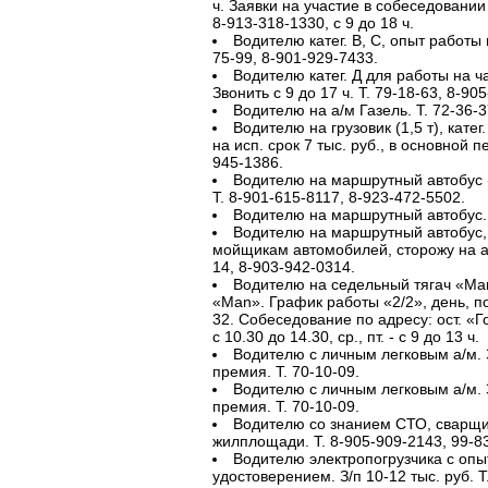
ч. Заявки на участие в собеседовании
8-913-318-1330, с 9 до 18 ч.
Водителю катег. В, С, опыт работы н
75-99, 8-901-929-7433.
Водителю катег. Д для работы на 
Звонить с 9 до 17 ч. Т. 79-18-63, 8-90
Водителю на а/м Газель. Т. 72-36-3
Водителю на грузовик (1,5 т), катег
на исп. срок 7 тыс. руб., в основной п
945-1386.
Водителю на маршрутный автобус (
Т. 8-901-615-8117, 8-923-472-5502.
Водителю на маршрутный автобус. Т
Водителю на маршрутный автобус,
мойщикам автомобилей, сторожу на ав
14, 8-903-942-0314.
Водителю на седельный тягач «Ma
«Man». График работы «2/2», день, по 
32. Собеседование по адресу: ост. «Го
с 10.30 до 14.30, ср., пт. - с 9 до 13 ч.
Водителю с личным легковым а/м. З
премия. Т. 70-10-09.
Водителю с личным легковым а/м. З
премия. Т. 70-10-09.
Водителю со знанием СТО, сварщи
жилплощади. Т. 8-905-909-2143, 99-83
Водителю электропогрузчика с опыт
удостоверением. З/п 10-12 тыс. руб. Т.