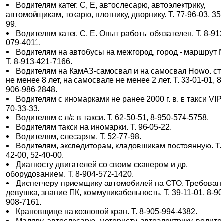
Водителям катег. С, Е, автослесарю, автоэлектрику,
автомойщикам, токарю, плотнику, дворнику. Т. 77-96-03, 35
99.
Водителям катег. С, Е. Опыт работы обязателен. Т. 8-91
079-4011.
Водителям на автобусы на межгород, город - маршрут 
Т. 8-913-421-7166.
Водителям на КамАЗ-самосвал и на самосвал Howo, с
не менее 8 лет, на самосвале не менее 2 лет. Т. 33-01-01, 8
906-986-2848.
Водителям с иномарками не ранее 2000 г. в. в такси VIP.
70-33-33.
Водителям с л/а в такси. Т. 62-50-51, 8-950-574-5758.
Водителям такси на иномарки. Т. 96-05-22.
Водителям, слесарям. Т. 52-77-98.
Водителям, экспедиторам, кладовщикам постоянную. Т.
42-00, 52-40-00.
Диагносту двигателей со своим сканером и др.
оборудованием. Т. 8-904-572-1420.
Диспетчеру-приемщику автомобилей на СТО. Требован
девушка, знание ПК, коммуникабельность. Т. 39-11-01, 8-9
908-7161.
Крановщице на козловой кран. Т. 8-905-994-4382.
Маляру, автослесарю, мотористу, автоэлектрику, водит