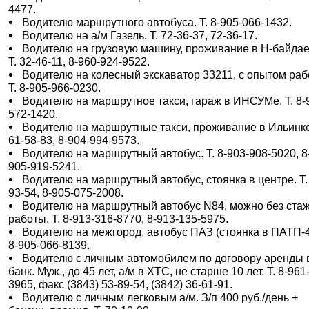
4477.
Водителю маршрутного автобуса. Т. 8-905-066-1432.
Водителю на а/м Газель. Т. 72-36-37, 72-36-17.
Водителю на грузовую машину, проживание в Н-байдае
Т. 32-46-11, 8-960-924-9522.
Водителю на колесный экскаватор 33211, с опытом раб
Т. 8-905-966-0230.
Водителю на маршрутное такси, гараж в ИНСУМе. Т. 8-
572-1420.
Водителю на маршрутные такси, проживание в Ильинке
61-58-83, 8-904-994-9573.
Водителю на маршрутный автобус. Т. 8-903-908-5020, 8
905-919-5241.
Водителю на маршрутный автобус, стоянка в центре. Т.
93-54, 8-905-075-2008.
Водителю на маршрутный автобус N84, можно без ста
работы. Т. 8-913-316-8770, 8-913-135-5975.
Водителю на межгород, автобус ПАЗ (стоянка в ПАТП-4)
8-905-066-8139.
Водителю с личным автомобилем по договору аренды 
банк. Муж., до 45 лет, а/м в ХТС, не старше 10 лет. Т. 8-961
3965, факс (3843) 53-89-54, (3842) 36-61-91.
Водителю с личным легковым а/м. З/п 400 руб./день +