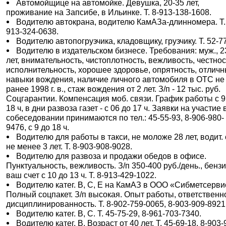
Автомойщице на автомойке. Девушка, 20-35 лет,
проживание на Запсибе, в Ильинке. Т. 8-913-138-1608.
Водителю автокрана, водителю КамАЗа-длинномера. Т.
913-324-0638.
Водителю автопогрузчика, кладовщику, грузчику. Т. 52-7
Водителю в издательском бизнесе. Требования: муж., 2
лет, внимательность, чистоплотность, вежливость, честнос
исполнительность, хорошее здоровье, опрятность, отлич
навыки вождения, наличие личного автомобиля в ОТС не
ранее 1998 г. в., стаж вождения от 2 лет. З/п - 12 тыс. руб.
Соцгарантии. Компенсация моб. связи. График работы с 9
18 ч, в дни развоза газет - с 06 до 17 ч. Заявки на участие 
собеседовании принимаются по тел.: 45-55-93, 8-906-980-
9476, с 9 до 18 ч.
Водителю для работы в такси, не моложе 28 лет, водит.
не менее 3 лет. Т. 8-903-908-9028.
Водителю для развоза и продажи обедов в офисе.
Пунктуальность, вежливость. З/п 350-400 руб./день., бензи
ваш счет с 10 до 13 ч. Т. 8-913-429-1022.
Водителю катег. В, С, Е на КамАЗ в ООО «Сибметсерви
Полный соцпакет. З/п высокая. Опыт работы, ответственн
дисциплинированность. Т. 8-902-759-0065, 8-903-909-8921
Водителю катег. В, С. Т. 45-75-29, 8-961-703-7340.
Водителю катег. В. Возраст от 40 лет. Т. 45-69-18, 8-903-