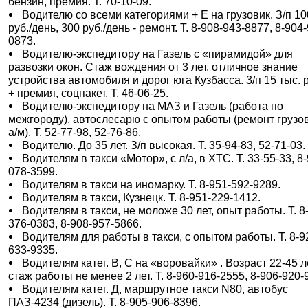
бензин, премия. Т. 70-10-09.
Водителю со всеми категориями + Е на грузовик. З/п 1
руб./день, 300 руб./день - ремонт. Т. 8-908-943-8877, 8-904
0873.
Водителю-экспедитору на Газель с «пирамидой» для
развозки окон. Стаж вождения от 3 лет, отличное знание
устройства автомобиля и дорог юга Кузбасса. 3/п 15 тыс. 
+ премия, соцпакет. Т. 46-06-25.
Водителю-экспедитору на МАЗ и Газель (работа по
межгороду), автослесарю с опытом работы (ремонт грузо
а/м). Т. 52-77-98, 52-76-86.
Водителю. До 35 лет. З/п высокая. Т. 35-94-83, 52-71-03.
Водителям в такси «Мотор», с л/а, в ХТС. Т. 33-55-33, 8
078-3599.
Водителям в такси на иномарку. Т. 8-951-592-9289.
Водителям в такси, Кузнецк. Т. 8-951-229-1412.
Водителям в такси, не моложе 30 лет, опыт работы. Т. 8
376-0383, 8-908-957-5866.
Водителям для работы в такси, с опытом работы. Т. 8-9
633-9335.
Водителям катег. В, С на «воровайки» . Возраст 22-45 л
стаж работы не менее 2 лет. Т. 8-960-916-2555, 8-906-920-
Водителям катег. Д, маршрутное такси N80, автобус
ПАЗ-4234 (дизель). Т. 8-905-906-8396.