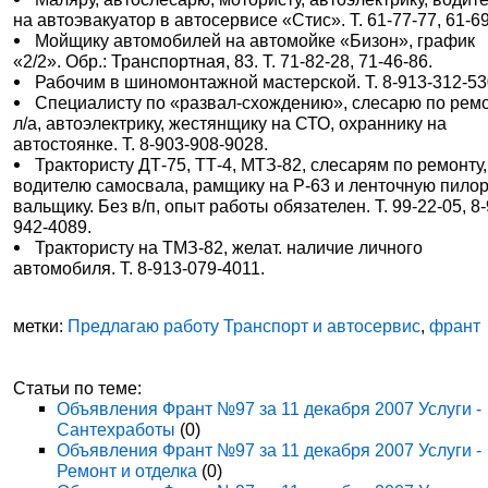
на автоэвакуатор в автосервисе «Стис». Т. 61-77-77, 61-69
Мойщику автомобилей на автомойке «Бизон», график
«2/2». Обр.: Транспортная, 83. Т. 71-82-28, 71-46-86.
Рабочим в шиномонтажной мастерской. Т. 8-913-312-53
Специалисту по «развал-схождению», слесарю по рем
л/а, автоэлектрику, жестянщику на СТО, охраннику на
автостоянке. Т. 8-903-908-9028.
Трактористу ДТ-75, ТТ-4, МТЗ-82, слесарям по ремонту,
водителю самосвала, рамщику на Р-63 и ленточную пилор
вальщику. Без в/п, опыт работы обязателен. Т. 99-22-05, 8
942-4089.
Трактористу на ТМЗ-82, желат. наличие личного
автомобиля. Т. 8-913-079-4011.
метки:
Предлагаю работу Транспорт и автосервис
,
франт
Статьи по теме:
Объявления Франт №97 за 11 декабря 2007 Услуги -
Сантехработы
(0)
Объявления Франт №97 за 11 декабря 2007 Услуги -
Ремонт и отделка
(0)