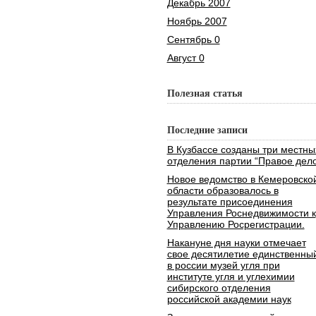
Декабрь 2007
Ноябрь 2007
Сентябрь 0
Август 0
Полезная статья
Последние записи
В Кузбассе созданы три местны
отделения партии “Правое дело
Новое ведомство в Кемеровско
области образовалось в
результате присоединения
Управления Роснедвижимости к
Управлению Росрегистрации.
Накануне дня науки отмечает
свое десятилетие единственны
в россии музей угля при
институте угля и углехимии
сибирского отделения
российской академии наук