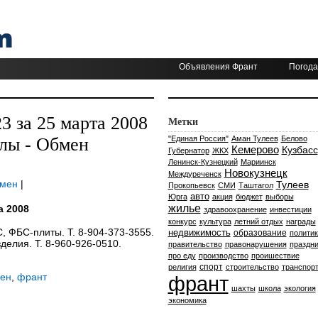
Объявления Франт
Погода
 за 25 марта 2008
Метки
лы - Обмен
"Единая Россия"
Аман Тулеев
Белово
Кемерово
Кузбасс
Губернатор
ЖКХ
Ленинск-Кузнецкий
Мариинск
Новокузнецк
Междуреченск
бмен
|
Тулеев
Прокопьевск
СМИ
Таштагол
авто
Юрга
акция
бюджет
выборы
жилье
а 2008
здравоохранение
инвестиции
конкурс
культура
летний отдых
награды
, ФБС-плиты. Т. 8-904-373-3555.
недвижимость
образование
политик
елия. Т. 8-960-926-0510.
правительство
правонарушения
праздни
про еду
производство
проишествие
спорт
религия
строительство
транспор
мен
,
франт
франт
шахты
школа
экология
экономика