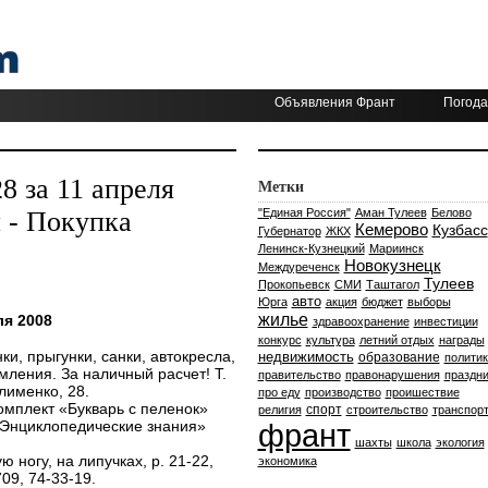
Объявления Франт
Погода
 за 11 апреля
Метки
 - Покупка
"Единая Россия"
Аман Тулеев
Белово
Кемерово
Кузбасс
Губернатор
ЖКХ
Ленинск-Кузнецкий
Мариинск
Новокузнецк
Междуреченск
Тулеев
Прокопьевск
СМИ
Таштагол
авто
Юрга
акция
бюджет
выборы
жилье
я 2008
здравоохранение
инвестиции
конкурс
культура
летний отдых
награды
ки, прыгунки, санки, автокресла,
недвижимость
образование
политик
мления. За наличный расчет! Т.
правительство
правонарушения
праздни
лименко, 28.
про еду
производство
проишествие
омплект «Букварь с пеленок»
спорт
религия
строительство
транспор
«Энциклопедические знания»
франт
шахты
школа
экология
ю ногу, на липучках, р. 21-22,
экономика
09, 74-33-19.