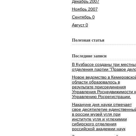
Декабрь 2007
Ноябрь 2007
Сентябрь 0
Август 0
Полезная статья
Последние записи
В Кузбассе созданы три местны
отделения партии “Правое дело
Новое ведомство в Кемеровско
области образовалось в
результате присоединения
Управления Роснедвижимости к
Управлению Росрегистрации.
Накануне дня науки отмечает
свое десятилетие единственны
в россии музей угля при
институте угля и углехимии
сибирского отделения
российской академии наук