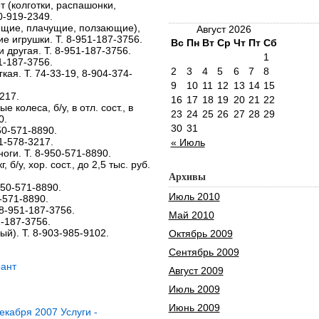
т (колготки, распашонки,
60-919-2349.
ящие, плачущие, ползающие),
Август 2026
е игрушки. Т. 8-951-187-3756.
Вс
Пн
Вт
Ср
Чт
Пт
Сб
 другая. Т. 8-951-187-3756.
1
51-187-3756.
2
3
4
5
6
7
8
кая. Т. 74-33-19, 8-904-374-
9
10
11
12
13
14
15
217.
16
17
18
19
20
21
22
колеса, б/у, в отл. сост., в
23
24
25
26
27
28
29
0.
30
31
950-571-8890.
51-578-3217.
« Июль
оги. Т. 8-950-571-8890.
 б/у, хор. сост., до 2,5 тыс. руб.
Архивы
-950-571-8890.
Июль 2010
0-571-8890.
8-951-187-3756.
Май 2010
1-187-3756.
й). Т. 8-903-985-9102.
Октябрь 2009
Сентябрь 2009
ант
Август 2009
Июль 2009
Июнь 2009
кабря 2007 Услуги -