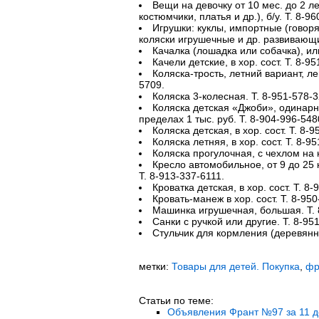
Вещи на девочку от 10 мес. до 2 ле
костюмчики, платья и др.), б/у. Т. 8-9
Игрушки: куклы, импортные (говор
коляски игрушечные и др. развивающи
Качалка (лошадка или собачка), или
Качели детские, в хор. сост. Т. 8-9
Коляска-трость, летний вариант, лег
5709.
Коляска 3-колесная. Т. 8-951-578-3
Коляска детская «Джоби», одинарные 
пределах 1 тыс. руб. Т. 8-904-996-548
Коляска детская, в хор. сост. Т. 8-
Коляска летняя, в хор. сост. Т. 8-9
Коляска прогулочная, с чехлом на н
Кресло автомобильное, от 9 до 25 кг,
Т. 8-913-337-6111.
Кроватка детская, в хор. сост. Т. 8
Кровать-манеж в хор. сост. Т. 8-95
Машинка игрушечная, большая. Т. 
Санки с ручкой или другие. Т. 8-95
Стульчик для кормления (деревянны
метки:
Товары для детей. Покупка
,
фр
Статьи по теме:
Объявления Франт №97 за 11 де