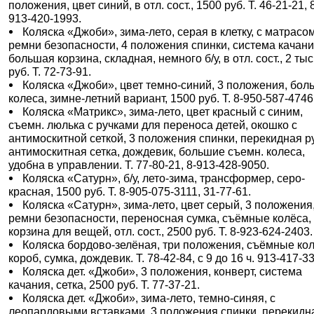
положения, цвет синий, в отл. сост., 1500 руб. Т. 46-21-21, 
913-420-1993.
Коляска «Джоби», зима-лето, серая в клетку, с матрасом
ремни безопасности, 4 положения спинки, система качани
большая корзина, складная, немного б/у, в отл. сост., 2 тыс
руб. Т. 72-73-91.
Коляска «Джоби», цвет темно-синий, 3 положения, бол
колеса, зимне-летний вариант, 1500 руб. Т. 8-950-587-4746
Коляска «Матрикс», зима-лето, цвет красный с синим,
съемн. люлька с ручками для переноса детей, окошко с
антимоскитной сеткой, 3 положения спинки, перекидная р
антимоскитная сетка, дождевик, большие съемн. колеса,
удобна в управлении. Т. 77-80-21, 8-913-428-9050.
Коляска «Сатурн», б/у, лето-зима, трансформер, серо-
красная, 1500 руб. Т. 8-905-075-3111, 31-77-61.
Коляска «Сатурн», зима-лето, цвет серый, 3 положения
ремни безопасности, переносная сумка, съёмные колёса,
корзина для вещей, отл. сост., 2500 руб. Т. 8-923-624-2403.
Коляска бордово-зелёная, три положения, съёмные кол
короб, сумка, дождевик. Т. 78-42-84, с 9 до 16 ч. 913-417-3
Коляска дет. «Джоби», 3 положения, конверт, система
качания, сетка, 2500 руб. Т. 77-37-21.
Коляска дет. «Джоби», зима-лето, темно-синяя, с
леопардовыми вставками, 3 положения спинки, перекидн