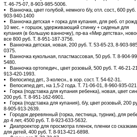
Т. 46-75-07, 8-903-985-5006.
Ванночка, цвет голубой, немного б/у, отл. сост., 600 руб. 
903-940-1400
Ванночка детская + горка для купания, для реб. от рожд
10 мес. + горшок, удерживающий спинку + сиденья для
купания (в большую ванночку), пр-ва «Мир детства», ново
все 800 руб. Т. 8-951-187-3756.
Ванночка детская, новая, 200 руб. Т. 53-65-23, 8-903-98
0375.
Ванночка кукольная, пластмассовая, 50 руб. Т. 8-904-99
5480.
Ванночка ортопедич., цвет розовый, 500 руб. Т. 46-21-21
913-420-1993.
Велосипед дет., 3-колесн., в хор. сост. Т. 54-62-31.
Велосипед дет., на 1,5-2 года. Т. 71-06-01, 8-960-935-021
Горка (подставка для купания ребенка), новая, цвет син
200 руб. Т. 8-951-162-6901.
Горка (подставка для купания), б/у, цвет розовый, 200 ру
8-905-913-2639.
Городок деревянный (горка, лестница, турник), для реб
до 4 лет, 4500 руб. Т. 8-923-633-5632.
Диапроектор для просмотра пленок, пленки со сказкам
для детей, 400 руб. Т. 8-913-421-6898.