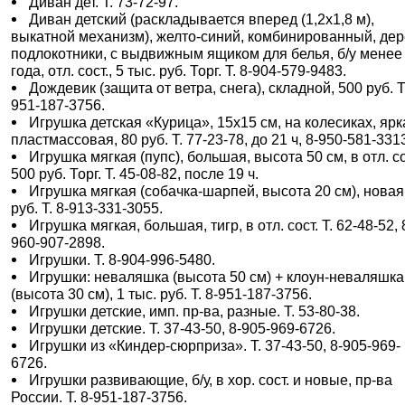
Диван дет. Т. 73-72-97.
Диван детский (раскладывается вперед (1,2х1,8 м),
выкатной механизм), желто-синий, комбинированный, дер
подлокотники, с выдвижным ящиком для белья, б/у менее
года, отл. сост., 5 тыс. руб. Торг. Т. 8-904-579-9483.
Дождевик (защита от ветра, снега), складной, 500 руб. Т.
951-187-3756.
Игрушка детская «Курица», 15х15 см, на колесиках, ярк
пластмассовая, 80 руб. Т. 77-23-78, до 21 ч, 8-950-581-331
Игрушка мягкая (пупс), большая, высота 50 см, в отл. со
500 руб. Торг. Т. 45-08-82, после 19 ч.
Игрушка мягкая (собачка-шарпей, высота 20 см), новая
руб. Т. 8-913-331-3055.
Игрушка мягкая, большая, тигр, в отл. сост. Т. 62-48-52, 
960-907-2898.
Игрушки. Т. 8-904-996-5480.
Игрушки: неваляшка (высота 50 см) + клоун-неваляшка
(высота 30 см), 1 тыс. руб. Т. 8-951-187-3756.
Игрушки детские, имп. пр-ва, разные. Т. 53-80-38.
Игрушки детские. Т. 37-43-50, 8-905-969-6726.
Игрушки из «Киндер-сюрприза». Т. 37-43-50, 8-905-969-
6726.
Игрушки развивающие, б/у, в хор. сост. и новые, пр-ва
России. Т. 8-951-187-3756.