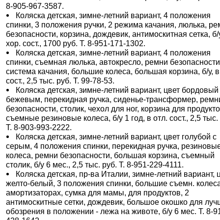
8-905-967-3587.
Коляска детская, зимне-летний вариант, 4 положения
спинки, 3 положения ручки, 2 режима качания, люлька, р
безопасности, корзина, дождевик, антимоскитная сетка, б/у
хор. сост., 1700 руб. Т. 8-951-171-1302.
Коляска детская, зимне-летний вариант, 4 положения
спинки, съемная люлька, автокресло, ремни безопасности
система качания, большие колеса, большая корзина, б/у, в
сост., 2,5 тыс. руб. Т. 99-78-53.
Коляска детская, зимне-летний вариант, цвет бордовый
бежевым, перекидная ручка, сиденье-трансформер, ремн
безопасности, столик, чехол для ног, корзина для продукто
съемные резиновые колеса, б/у 1 год, в отл. сост., 2,5 тыс.
Т. 8-903-993-2222.
Коляска детская, зимне-летний вариант, цвет голубой с
серым, 4 положения спинки, перекидная ручка, резиновы
колеса, ремни безопасности, большая корзина, съемный
столик, б/у 6 мес., 2,5 тыс. руб. Т. 8-951-229-4111.
Коляска детская, пр-ва Италии, зимне-летний вариант, 
желто-белый, 3 положения спинки, большие съемн. колеса
амортизаторах, сумка для мамы, для продуктов, 2
антимоскитные сетки, дождевик, большое окошко для луч
обозрения в положении - лежа на животе, б/у 6 мес. Т. 8-9