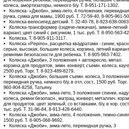
колеса, амортизаторы, немного б/у. Т. 8-951-171-1302.
Коляска- «Джоби», зима-лето, 4 положения, перекидна
ручка, сумка для мамы, 1900 руб. Т. 72-59-40, 8-905-961-50
Коляска-велосипед детский. Т. 32-40-78, 8-923-638-0063
Коляска-трансформер (сидяче-лежачая), зимне-летний
вариант, цвет синий с рисунком, 1 тыс. руб. Т. 8-950-563-4
Коляска. Т. 8-905-911-3117.
Коляска «Pepino», расцветка квадратами - синие, крас
серые, высокая, большие колеса, корзина, летний вариант
ремнями безопасности для ребенка. T. 8-905-963-7402.
Коляска «Джоби», 3 положения + автокресло, метал.
корзина для продуктов, зимн. конверт, съемн. колеса, каучу
2500 руб. Торг. Т. 8-923-489-8279.
Коляска «Джоби», большие съемн. колеса, 3 положения
перекидная ручка, немного б/у, в отл. сост., 1500 руб. Торг. 
960-904-8258, Татьяну.
Коляска «Джоби», зима-лето, 3 положения спинки, наду
колеса, ремни безопасн., матрац, конверт, металлич. корз
для продуктов, цвет зеленый, со вставками, б/у, в хор. сост.
тыс. руб. Т. 31-96-84, 8-913-428-6440.
Коляска «Джоби», зима-лето, 4 положения, темно-синяя
1500 руб. Т. 8-905-068-9692.
Коляска «Джоби», зима-лето, перекидная ручка, 3