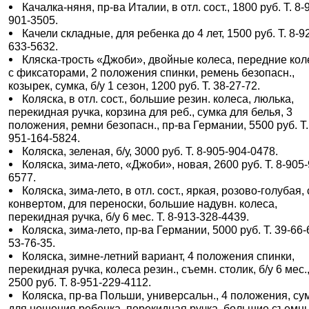
Качалка-няня, пр-ва Италии, в отл. сост., 1800 руб. Т. 8-
901-3505.
Качели складные, для ребенка до 4 лет, 1500 руб. Т. 8-9
633-5632.
Кляска-трость «Джоби», двойные колеса, передние кол
с фиксаторами, 2 положения спинки, ремень безопасн.,
козырек, сумка, б/у 1 сезон, 1200 руб. Т. 38-27-72.
Коляска, в отл. сост., большие резин. колеса, люлька,
перекидная ручка, корзина для реб., сумка для белья, 3
положения, ремни безопасн., пр-ва Германии, 5500 руб. Т.
951-164-5824.
Коляска, зеленая, б/у, 3000 руб. Т. 8-905-904-0478.
Коляска, зима-лето, «Джоби», новая, 2600 руб. Т. 8-905
6577.
Коляска, зима-лето, в отл. сост., яркая, розово-голубая, 
конвертом, для переноски, большие надувн. колеса,
перекидная ручка, б/у 6 мес. Т. 8-913-328-4439.
Коляска, зима-лето, пр-ва Германии, 5000 руб. Т. 39-66-
53-76-35.
Коляска, зимне-летний вариант, 4 положения спинки,
перекидная ручка, колеса резин., съемн. столик, б/у 6 мес.
2500 руб. Т. 8-951-229-4112.
Коляска, пр-ва Польши, универсальн., 4 положения, су
для ношения ребенка, перекидная ручка, большие съемн