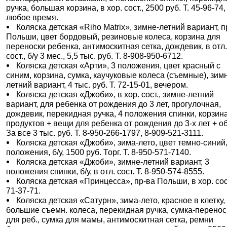
ручка, большая корзина, в хор. сост., 2500 руб. Т. 45-96-74,
любое время.
Коляска детская «Riho Matrix», зимне-летний вариант, п
Польши, цвет бордовый, резиновые колеса, корзина для
переноски ребенка, антимоскитная сетка, дождевик, в отл
сост., б/у 3 мес., 5,5 тыс. руб. Т. 8-908-950-6712.
Коляска детская «Арти», 3 положения, цвет красный с
синим, корзина, сумка, каучуковые колеса (съемные), зим
летний вариант, 4 тыс. руб. Т. 72-15-01, вечером.
Коляска детская «Джоби», в хор. сост., зимне-летний
вариант, для ребенка от рождения до 3 лет, прогулочная,
дождевик, перекидная ручка, 4 положения спинки, корзин
продуктов + вещи для ребенка от рождения до 3-х лет + о
За все 3 тыс. руб. Т. 8-950-266-1797, 8-909-521-3111.
Коляска детская «Джоби», зима-лето, цвет темно-синий,
положения, б/у, 1500 руб. Торг. Т. 8-950-571-7140.
Коляска детская «Джоби», зимне-летний вариант, 3
положения спинки, б/у, в отл. сост. Т. 8-950-574-8555.
Коляска детская «Принцесса», пр-ва Польши, в хор. сост
71-37-71.
Коляска детская «Сатурн», зима-лето, красное в клетку,
большие съемн. колеса, перекидная ручка, сумка-перенос
для реб., сумка для мамы, антимоскитная сетка, ремни