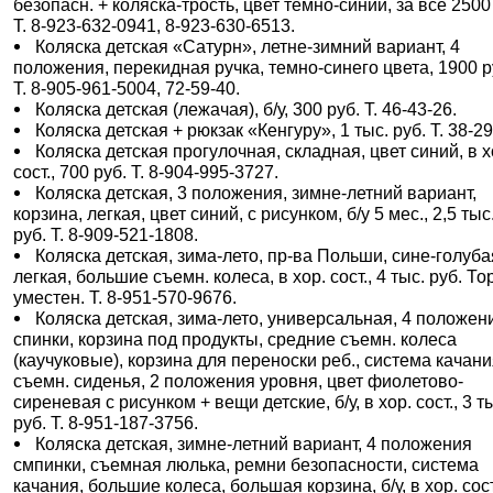
безопасн. + коляска-трость, цвет темно-синий, за все 2500
Т. 8-923-632-0941, 8-923-630-6513.
Коляска детская «Сатурн», летне-зимний вариант, 4
положения, перекидная ручка, темно-синего цвета, 1900 р
Т. 8-905-961-5004, 72-59-40.
Коляска детская (лежачая), б/у, 300 руб. Т. 46-43-26.
Коляска детская + рюкзак «Кенгуру», 1 тыс. руб. Т. 38-29
Коляска детская прогулочная, складная, цвет синий, в х
сост., 700 руб. Т. 8-904-995-3727.
Коляска детская, 3 положения, зимне-летний вариант,
корзина, легкая, цвет синий, с рисунком, б/у 5 мес., 2,5 тыс
руб. Т. 8-909-521-1808.
Коляска детская, зима-лето, пр-ва Польши, сине-голуба
легкая, большие съемн. колеса, в хор. сост., 4 тыс. руб. То
уместен. Т. 8-951-570-9676.
Коляска детская, зима-лето, универсальная, 4 положен
спинки, корзина под продукты, средние съемн. колеса
(каучуковые), корзина для переноски реб., система качани
съемн. сиденья, 2 положения уровня, цвет фиолетово-
сиреневая с рисунком + вещи детские, б/у, в хор. сост., 3 т
руб. Т. 8-951-187-3756.
Коляска детская, зимне-летний вариант, 4 положения
смпинки, съемная люлька, ремни безопасности, система
качания, большие колеса, большая корзина, б/у, в хор. сост