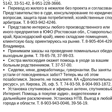
5142, 33-51-42, 8-951-228-3666.
Перевод из жилого в нежилое без проекта и согласова
Представительство в суде, консультирование по юридиче
вопросам, защита прав потребителей, хозяйственные спо
арбитраж. Т. 8-903-942-4246.
Представлю интересы любого производственного или
иного предприятия в ЮФО (Ростовская обл., Ставропольс
край, Краснодарский край), имею складские помещения,
клиентскую базу, ориентируюсь на рынке. Т. 8-905-404-429
Владимира.
Принимаем заказы на проведение поминальных обедо
выходным дням. Т. 78-65-78, 37-99-03.
Сестра милосердия окажет помощь в уходе за вашим
больным родственником. Т. 37-57-00.
Сиделки, няни, домработницы, гувернантки. Вы заняты
устали от повседневных забот? Теперь мы об этом
позаботимся. Звоните, не пожалеете. КА «Дополнительн
ресурс», ул. Кирова, 26, оф. 5. Т. 74-93-59, 8-904-993-1872.
Установка спутниковых и эфирных антенн, спутниковы
Интернет. Помощь в покупке аудио-, видеотехники и
дальнейшее расключение. Установка НТВ. Выезд в любой
города и области. Т. 8-903-943-0046, 39-56-19.