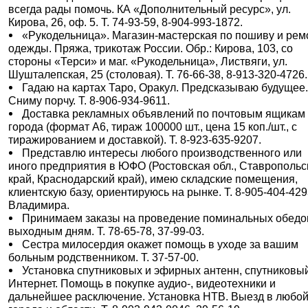
всегда рады помочь. КА «Дополнительный ресурс», ул.
Кирова, 26, оф. 5. Т. 74-93-59, 8-904-993-1872.
«Рукодельница». Магазин-мастерская по пошиву и рем
одежды. Пряжа, трикотаж России. Обр.: Кирова, 103, со
стороны «Терси» и маг. «Рукодельница», Листвяги, ул.
Шушталепская, 25 (столовая). Т. 76-66-38, 8-913-320-4726.
Гадаю на картах Таро, Оракул. Предсказываю будущее
Сниму порчу. Т. 8-906-934-9611.
Доставка рекламных объявлений по почтовым ящикам
города (формат А6, тираж 100000 шт., цена 15 коп./шт., с
тиражированием и доставкой). Т. 8-923-635-9207.
Представлю интересы любого производственного или
иного предприятия в ЮФО (Ростовская обл., Ставропольс
край, Краснодарский край), имею складские помещения,
клиентскую базу, ориентируюсь на рынке. Т. 8-905-404-429
Владимира.
Принимаем заказы на проведение поминальных обедо
выходным дням. Т. 78-65-78, 37-99-03.
Сестра милосердия окажет помощь в уходе за вашим
больным родственником. Т. 37-57-00.
Установка спутниковых и эфирных антенн, спутниковы
Интернет. Помощь в покупке аудио-, видеотехники и
дальнейшее расключение. Установка НТВ. Выезд в любой