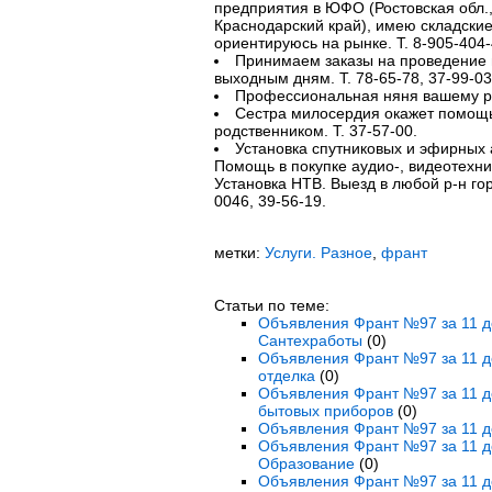
предприятия в ЮФО (Ростовская обл.,
Краснодарский край), имею складские
ориентируюсь на рынке. Т. 8-905-404
Принимаем заказы на проведение
выходным дням. Т. 78-65-78, 37-99-03
Профессиональная няня вашему реб
Сестра милосердия окажет помощь
родственником. Т. 37-57-00.
Установка спутниковых и эфирных 
Помощь в покупке аудио-, видеотехн
Установка НТВ. Выезд в любой р-н гор
0046, 39-56-19.
метки:
Услуги. Разное
,
франт
Статьи по теме:
Объявления Франт №97 за 11 де
Сантехработы
(0)
Объявления Франт №97 за 11 де
отделка
(0)
Объявления Франт №97 за 11 де
бытовых приборов
(0)
Объявления Франт №97 за 11 де
Объявления Франт №97 за 11 де
Образование
(0)
Объявления Франт №97 за 11 де