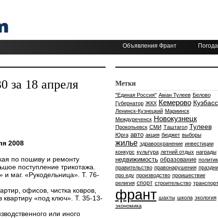
Объявления Франт
Погода
 за 18 апреля
Метки
"Единая Россия"
Аман Тулеев
Белово
Кемерово
Кузбасс
Губернатор
ЖКХ
Ленинск-Кузнецкий
Мариинск
Новокузнецк
Междуреченск
Тулеев
Прокопьевск
СМИ
Таштагол
авто
Юрга
акция
бюджет
выборы
жилье
ля 2008
здравоохранение
инвестиции
конкурс
культура
летний отдых
награды
кая по пошиву и ремонту
недвижимость
образование
политик
ьшое поступление трикотажа.
правительство
правонарушения
праздни
 и маг. «Рукодельница». Т. 76-
про еду
производство
проишествие
спорт
религия
строительство
транспор
артир, офисов, чистка ковров,
франт
 квартиру «под ключ». Т. 35-13-
шахты
школа
экология
экономика
зводственного или иного