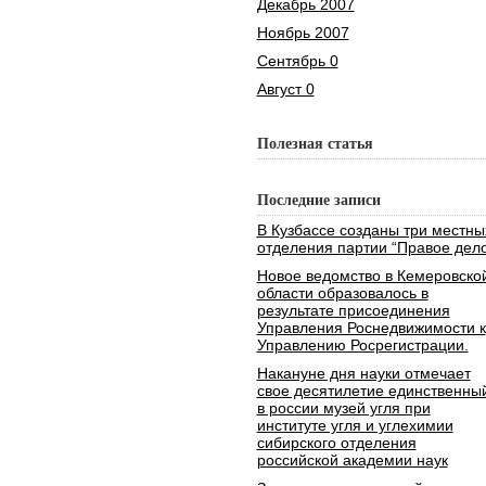
Декабрь 2007
Ноябрь 2007
Сентябрь 0
Август 0
Полезная статья
Последние записи
В Кузбассе созданы три местны
отделения партии “Правое дело
Новое ведомство в Кемеровско
области образовалось в
результате присоединения
Управления Роснедвижимости к
Управлению Росрегистрации.
Накануне дня науки отмечает
свое десятилетие единственны
в россии музей угля при
институте угля и углехимии
сибирского отделения
российской академии наук