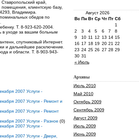
 Ставропольский край,
 помещения, клиентскую базу,
-4293, Владимира.
Август 2026
 поминальных обедов по
Вс
Пн
Вт
Ср
Чт
Пт
Сб
.
1
енку. Т. 8-923-620-2004.
2
3
4
5
6
7
8
 в уходе за вашим больным
9
10
11
12
13
14
15
антенн, спутниковый Интернет.
16
17
18
19
20
21
22
ики и дальнейшее расключение.
23
24
25
26
27
28
29
ода и области. Т. 8-903-943-
30
31
« Июль
Архивы
Июль 2010
кабря 2007 Услуги -
Май 2010
кабря 2007 Услуги - Ремонт и
Октябрь 2009
Сентябрь 2009
кабря 2007 Услуги - Ремонт
Август 2009
кабря 2007 Услуги - Разное
(0)
кабря 2007 Услуги -
Июль 2009
Июнь 2009
кабря 2007 Услуги - Двери,