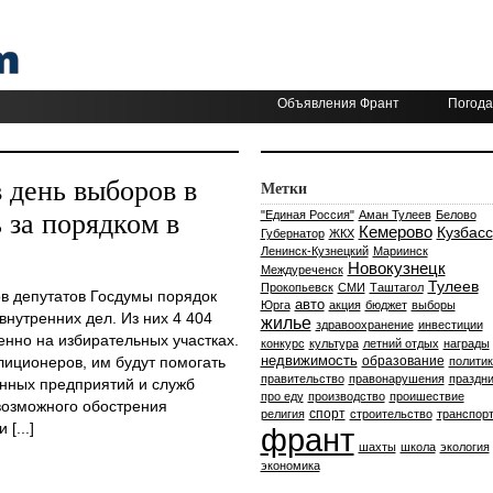
Объявления Франт
Погода
 день выборов в
Метки
 за порядком в
"Единая Россия"
Аман Тулеев
Белово
Кемерово
Кузбасс
Губернатор
ЖКХ
Ленинск-Кузнецкий
Мариинск
Новокузнецк
Междуреченск
Тулеев
Прокопьевск
СМИ
Таштагол
ов депутатов Госдумы порядок
авто
Юрга
акция
бюджет
выборы
внутренних дел. Из них 4 404
жилье
здравоохранение
инвестиции
енно на избирательных участках.
конкурс
культура
летний отдых
награды
недвижимость
лиционеров, им будут помогать
образование
политик
правительство
правонарушения
праздни
анных предприятий и служб
про еду
производство
проишествие
 возможного обострения
спорт
религия
строительство
транспор
[...]
франт
шахты
школа
экология
экономика