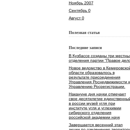
Ноябрь 2007
Сентябрь 0
Август 0
Полезная статья
Последние записи
В Кузбассе созданы три местны
отделения партии “Правое дело
Новое ведомство в Кемеровско
области образовалось в
результате присоединения
Управления Роснедвижимости к
Управлению Росрегистрации.
Накануне дня науки отмечает
свое десятилетие единственны
в россии музей угля при
институте угля и углехимии
сибирского отделения
российской академии наук
Завершается весенний этап
акции по озеленению территор