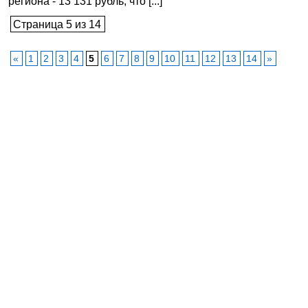
региона - 13 131 рубль, что [...]
Страница 5 из 14
«
1
2
3
4
5
6
7
8
9
10
11
12
13
14
»