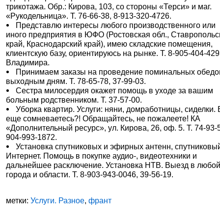
трикотажа. Обр.: Кирова, 103, со стороны «Терси» и маг.
«Рукодельница». Т. 76-66-38, 8-913-320-4726.
Представлю интересы любого производственного или
иного предприятия в ЮФО (Ростовская обл., Ставропольс
край, Краснодарский край), имею складские помещения,
клиентскую базу, ориентируюсь на рынке. Т. 8-905-404-429
Владимира.
Принимаем заказы на проведение поминальных обедо
выходным дням. Т. 78-65-78, 37-99-03.
Сестра милосердия окажет помощь в уходе за вашим
больным родственником. Т. 37-57-00.
Уборка квартир. Услуги: няни, домработницы, сиделки.
еще сомневаетесь?! Обращайтесь, не пожалеете! КА
«Дополнительный ресурс», ул. Кирова, 26, оф. 5. Т. 74-93-5
904-993-1872.
Установка спутниковых и эфирных антенн, спутниковы
Интернет. Помощь в покупке аудио-, видеотехники и
дальнейшее расключение. Установка НТВ. Выезд в любой
города и области. Т. 8-903-943-0046, 39-56-19.
метки:
Услуги. Разное
,
франт