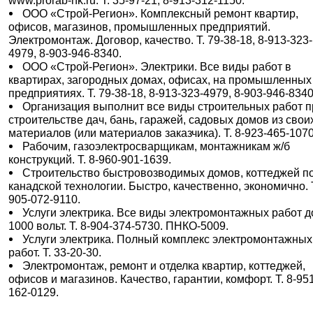
www.prorab-nk.ru. Т. 35-97-21, 8-913-312-1150.
ООО «Строй-Регион». Комплексный ремонт квартир,
офисов, магазинов, промышленных предприятий.
Электромонтаж. Договор, качество. Т. 79-38-18, 8-913-323-
4979, 8-903-946-8340.
ООО «Строй-Регион». Электрики. Все виды работ в
квартирах, загородных домах, офисах, на промышленных
предприятиях. Т. 79-38-18, 8-913-323-4979, 8-903-946-8340
Организация выполнит все виды строительных работ п
строительстве дач, бань, гаражей, садовых домов из свои
материалов (или материалов заказчика). Т. 8-923-465-1070
Рабочим, газоэлектросварщикам, монтажникам ж/б
конструкций. Т. 8-960-901-1639.
Строительство быстровозводимых домов, коттеджей п
канадской технологии. Быстро, качественно, экономично. Т
905-072-9110.
Услуги электрика. Все виды электромонтажных работ д
1000 вольт. Т. 8-904-374-5730. ПНКО-5009.
Услуги электрика. Полный комплекс электромонтажных
работ. Т. 33-20-30.
Электромонтаж, ремонт и отделка квартир, коттеджей,
офисов и магазинов. Качество, гарантии, комфорт. Т. 8-95
162-0129.