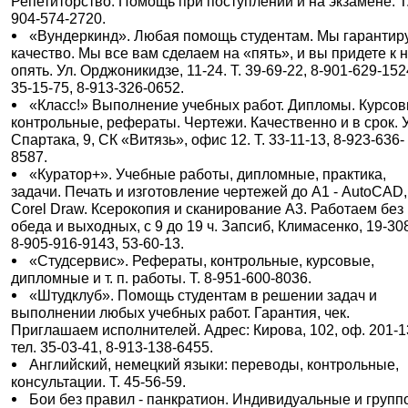
Репетиторство. Помощь при поступлении и на экзамене. Т.
904-574-2720.
«Вундеркинд». Любая помощь студентам. Мы гарантир
качество. Мы все вам сделаем на «пять», и вы придете к 
опять. Ул. Орджоникидзе, 11-24. Т. 39-69-22, 8-901-629-152
35-15-75, 8-913-326-0652.
«Класс!» Выполнение учебных работ. Дипломы. Курсов
контрольные, рефераты. Чертежи. Качественно и в срок. У
Спартака, 9, СК «Витязь», офис 12. Т. 33-11-13, 8-923-636-
8587.
«Куратор+». Учебные работы, дипломные, практика,
задачи. Печать и изготовление чертежей до А1 - AutoCAD,
Corel Draw. Ксерокопия и сканирование А3. Работаем без
обеда и выходных, с 9 до 19 ч. Запсиб, Климасенко, 19-308
8-905-916-9143, 53-60-13.
«Студсервис». Рефераты, контрольные, курсовые,
дипломные и т. п. работы. Т. 8-951-600-8036.
«Штудклуб». Помощь студентам в решении задач и
выполнении любых учебных работ. Гарантия, чек.
Приглашаем исполнителей. Адрес: Кирова, 102, оф. 201-1
тел. 35-03-41, 8-913-138-6455.
Английский, немецкий языки: переводы, контрольные,
консультации. Т. 45-56-59.
Бои без правил - панкратион. Индивидуальные и груп