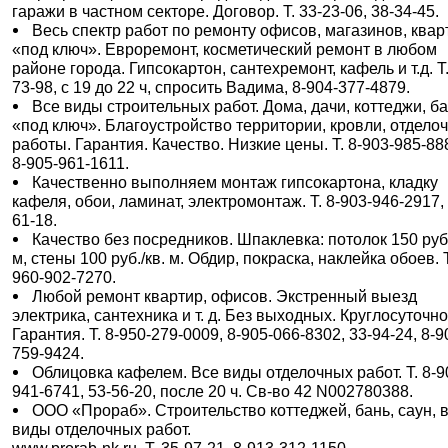
гаражи в частном секторе. Договор. Т. 33-23-06, 38-34-45.
Весь спектр работ по ремонту офисов, магазинов, квар
«под ключ». Евроремонт, косметический ремонт в любом
районе города. Гипсокартон, сантехремонт, кафель и т.д. Т.
73-98, c 19 до 22 ч, спросить Вадима, 8-904-377-4879.
Все виды строительных работ. Дома, дачи, коттеджи, б
«под ключ». Благоустройство территории, кровли, отдело
работы. Гарантия. Качество. Низкие цены. Т. 8-903-985-88
8-905-961-1611.
Качественно выполняем монтаж гипсокартона, кладку
кафеля, обои, ламинат, электромонтаж. Т. 8-903-946-2917,
61-18.
Качество без посредников. Шпаклевка: потолок 150 руб.
м, стены 100 руб./кв. м. Обдир, покраска, наклейка обоев. Т
960-902-7270.
Любой ремонт квартир, офисов. Экстренный выезд
электрика, сантехника и т. д. Без выходных. Круглосуточно
Гарантия. Т. 8-950-279-0009, 8-905-066-8302, 33-94-24, 8-9
759-9424.
Облицовка кафелем. Все виды отделочных работ. Т. 8-9
941-6741, 53-56-20, после 20 ч. Св-во 42 N002780388.
ООО «Прораб». Строительство коттеджей, бань, саун, 
виды отделочных работ.