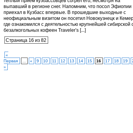
теплый прием кузбассовцев согрел его, несмотря на
выпавший в регионе снег. Напомним, что посол Эфиопии
приехал в Кузбасс впервые. В прошедшие выходные с
неофициальным визитом он посетил Новокузнецк и Кемер
где ознакомился с деятельностью крупнейшей сибирской 
безалкогольных кофеен Traveler's [...]
Страница 16 из 82
«
Первая
...
«
9
10
11
12
13
14
15
16
17
18
19
»