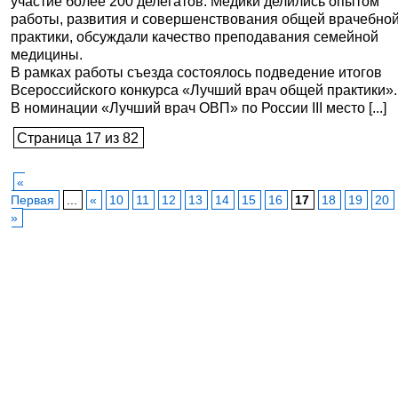
участие более 200 делегатов. Медики делились опытом
работы, развития и совершенствования общей врачебно
практики, обсуждали качество преподавания семейной
медицины.
В рамках работы съезда состоялось подведение итогов
Всероссийского конкурса «Лучший врач общей практики».
В номинации «Лучший врач ОВП» по России III место [...]
Страница 17 из 82
«
Первая
...
«
10
11
12
13
14
15
16
17
18
19
20
»