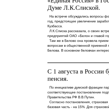
«Единая Россия» в Го
Думе Л.К.Слиской.
На встрече обсуждались вопросы фо
год, предстоящее увеличение зарабо
Кузбасса.
Л.К.Слиска рассказала, о своих встр
предприятий ОАО «Белон и главой го
Там же в Белово она провела прием
вопросам в общественной приемной 
Белова. В основном беловчан интерес
С 1 августа в России 
пенсия.
По инициативе думской фракции парт
соответствующее постановление под
Правительства РФ В.В.Путин.
Согласно постановления, страховая ч
базовая часть - на 15%. Для страхово