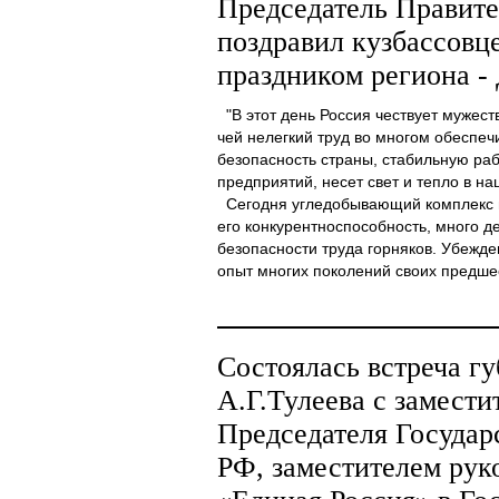
Председатель Правите
поздравил кузбассовц
праздником региона -
"В этот день Россия чествует мужест
чей нелегкий труд во многом обеспеч
безопасность страны, стабильную р
предприятий, несет свет и тепло в на
Сегодня угледобывающий комплекс н
его конкурентноспособность, много д
безопасности труда горняков. Убежден
опыт многих поколений своих предшест
Состоялась встреча гу
А.Г.Тулеева с замести
Председателя Госуда
РФ, заместителем рук