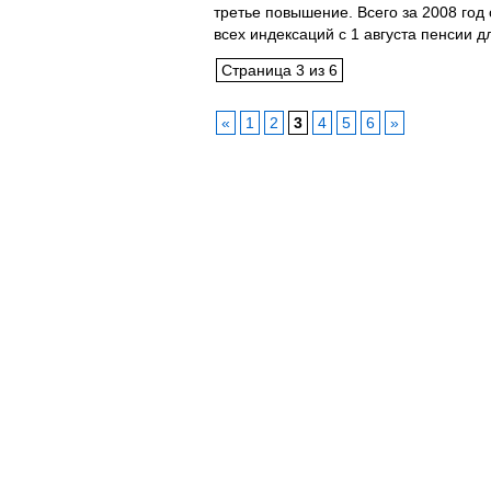
третье повышение. Всего за 2008 год
всех индексаций с 1 августа пенсии д
Страница 3 из 6
«
1
2
3
4
5
6
»