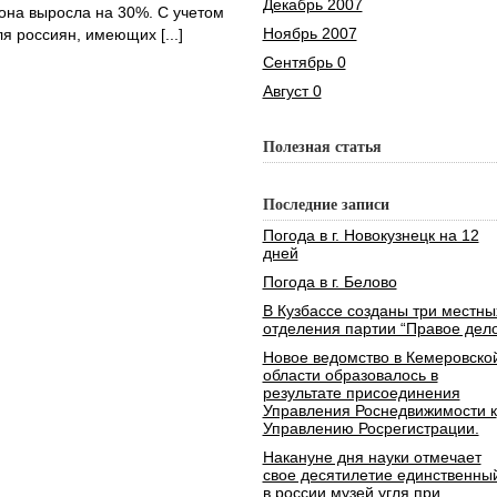
Декабрь 2007
 она выросла на 30%. С учетом
Ноябрь 2007
ля россиян, имеющих [...]
Сентябрь 0
Август 0
Полезная статья
Последние записи
Погода в г. Новокузнецк на 12
дней
Погода в г. Белово
В Кузбассе созданы три местны
отделения партии “Правое дело
Новое ведомство в Кемеровско
области образовалось в
результате присоединения
Управления Роснедвижимости к
Управлению Росрегистрации.
Накануне дня науки отмечает
свое десятилетие единственны
в россии музей угля при