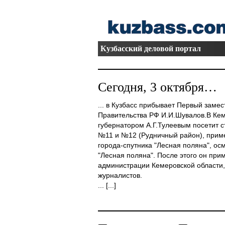
Кузбасский деловой портал
Сегодня, 3 октября…
... в Кузбасс прибывает Первый заме
Правительства РФ И.И.Шувалов.В Кем
губернатором А.Г.Тулеевым посетит
№11 и №12 (Рудничный район), примет
города-спутника "Лесная поляна", ос
"Лесная поляна". После этого он при
администрации Кемеровской области,
журналистов.
... [...]