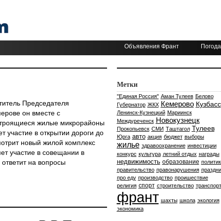
Объявления Франт
Погода
Метки
"Единая Россия"
Аман Тулеев
Белово
ститель Председателя
Кемерово
Кузбасс
Губернатор
ЖКХ
ерове он вместе с
Ленинск-Кузнецкий
Мариинск
Новокузнецк
Междуреченск
 строящиеся жилые микрорайоны
Тулеев
Прокопьевск
СМИ
Таштагол
 участие в открытии дороги до
авто
Юрга
акция
бюджет
выборы
мотрит новый жилой комплекс
жилье
здравоохранение
инвестиции
мет участие в совещании в
конкурс
культура
летний отдых
награды
недвижимость
 ответит на вопросы
образование
политик
правительство
правонарушения
праздни
про еду
производство
проишествие
спорт
религия
строительство
транспор
франт
шахты
школа
экология
экономика