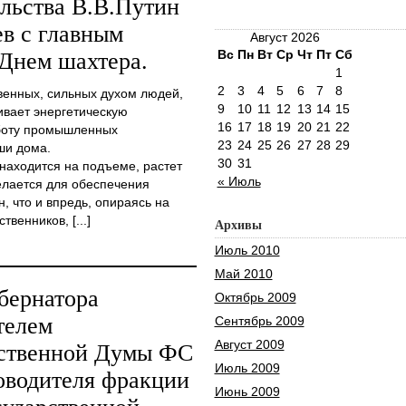
льства В.В.Путин
ев с главным
Август 2026
Вс
Пн
Вт
Ср
Чт
Пт
Сб
 Днем шахтера.
1
2
3
4
5
6
7
8
венных, сильных духом людей,
9
10
11
12
13
14
15
ивает энергетическую
16
17
18
19
20
21
22
аботу промышленных
23
24
25
26
27
28
29
ши дома.
30
31
аходится на подъеме, растет
« Июль
елается для обеспечения
, что и впредь, опираясь на
венников, [...]
Архивы
Июль 2010
Май 2010
бернатора
Октябрь 2009
телем
Сентябрь 2009
Август 2009
рственной Думы ФС
Июль 2009
оводителя фракции
Июнь 2009