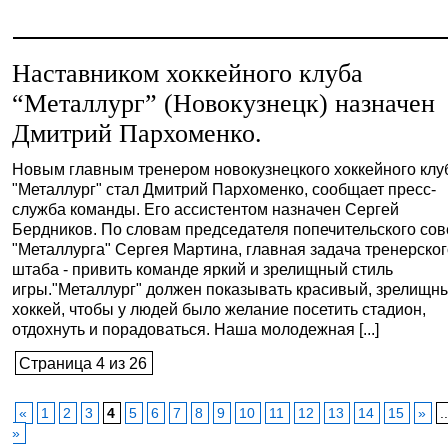
Наставником хоккейного клуба
“Металлург” (Новокузнецк) назначен
Дмитрий Пархоменко.
Новым главным тренером новокузнецкого хоккейного клу
"Металлург" стал Дмитрий Пархоменко, сообщает пресс-
служба команды. Его ассистентом назначен Сергей
Бердников. По словам председателя попечительского сов
"Металлурга" Сергея Мартина, главная задача тренерско
штаба - привить команде яркий и зрелищный стиль
игры."Металлург" должен показывать красивый, зрелищн
хоккей, чтобы у людей было желание посетить стадион,
отдохнуть и порадоваться. Наша молодежная [...]
Страница 4 из 26
«
1
2
3
4
5
6
7
8
9
10
11
12
13
14
15
»
.
»