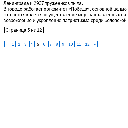
Ленинграда и 2937 тружеников тыла.
В городе работает оргкомитет «Победа», основной целью
которого является осуществление мер, направленных на
возрождение и укрепление патриотизма среди беловской [.
Страница 5 из 12
«
1
2
3
4
5
6
7
8
9
10
11
12
»