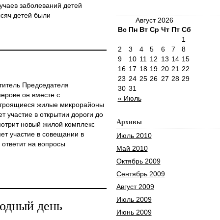
учаев заболеваний детей
ысяч детей были
Август 2026
Вс
Пн
Вт
Ср
Чт
Пт
Сб
1
2
3
4
5
6
7
8
9
10
11
12
13
14
15
16
17
18
19
20
21
22
23
24
25
26
27
28
29
ститель Председателя
30
31
ерове он вместе с
« Июль
 строящиеся жилые микрорайоны
 участие в открытии дороги до
Архивы
мотрит новый жилой комплекс
мет участие в совещании в
Июль 2010
 ответит на вопросы
Май 2010
Октябрь 2009
Сентябрь 2009
Август 2009
Июль 2009
одный день
Июнь 2009