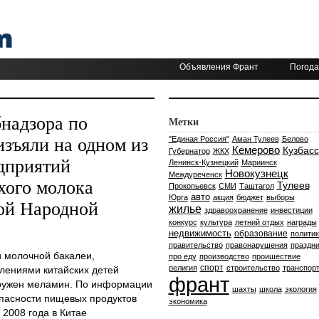
Объявления Франт
Погода
надзора по
Метки
изъяли на одном из
"Единая Россия"
Аман Тулеев
Белово
Кемерово
Кузбасс
Губернатор
ЖКХ
дприятий
Ленинск-Кузнецкий
Мариинск
Новокузнецк
Междуреченск
хого молока
Тулеев
Прокопьевск
СМИ
Таштагол
авто
Юрга
акция
бюджет
выборы
ой Народной
жилье
здравоохранение
инвестиции
конкурс
культура
летний отдых
награды
недвижимость
образование
политик
правительство
правонарушения
праздни
 молочной бакалеи,
про еду
производство
проишествие
спорт
религия
строительство
транспор
влениями китайских детей
франт
ружен меламин. По информации
шахты
школа
экология
пасности пищевых продуктов
экономика
2008 года в Китае