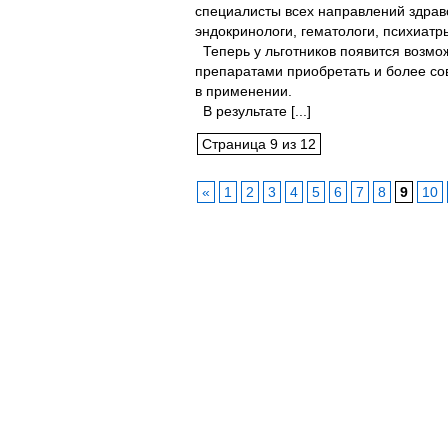
специалисты всех направлений здрав
эндокринологи, гематологи, психиатры
Теперь у льготников появится возмо
препаратами приобретать и более со
в применении.
В результате [...]
Страница 9 из 12
«
1
2
3
4
5
6
7
8
9
10