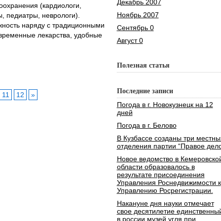
Декабрь 2007
оохранения (кардиологи,
Ноябрь 2007
, педиатры, неврологи).
жность наряду с традиционными
Сентябрь 0
временные лекарства, удобные
Август 0
Полезная статья
Последние записи
11
12
»
Погода в г. Новокузнецк на 12
дней
Погода в г. Белово
В Кузбассе созданы три местны
отделения партии “Правое дело
Новое ведомство в Кемеровско
области образовалось в
результате присоединения
Управления Роснедвижимости к
Управлению Росрегистрации.
Накануне дня науки отмечает
свое десятилетие единственны
в россии музей угля при