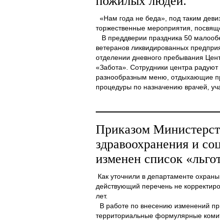
пожилых людей.
«Нам года не беда», под таким деви
торжественные мероприятия, посвя
В преддверии праздника 50 малообе
ветеранов ликвидированных предприя
отделении дневного пребывания Цен
«Забота». Сотрудники центра радуют
разнообразным меню, отдыхающие п
процедуры по назначению врачей, учас
Приказом Министерст
здравоохранения и со
изменен список «льго
Как уточнили в департаменте охраны
действующий перечень не корректиро
лет.
В работе по внесению изменений пр
территориальные формулярные комит