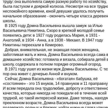
труду: она выполняла самую разную работу по хозяйству,
была пастухом и дояркой колхоза. Несмотря на все трудн
неспокойного времени, юной девушке удалось получить
начальное образование - окончить четыре класса дереве
школы.
В 1925 году Домна Васильевна вышла замуж за Илью
Васильевича Никитина. Скоро в крепкой молодой семье
появились дети: в 1927 году родилась Мария, в 1931 -
Анатолий, в 1934 - Анна, а в 1938 - Михаил. В 1947 году
Никитины переехали в Кемерово.
Добрая, внимательная, не знающая покоя женщина,
заботливая мать и жена, Домна Васильевна всегда сама 
домашнее хозяйство: готовила и вязала, собирала детей 
школу, содержала в полном порядке огромный огород.
В 1971 году ушел из жизни муж Домны Васильевны. С те
пор она живет с дочерью Анной и внуком.
Сейчас Домна Васильевна - «богатая» бабушка, её
«состояние» - это 15 внуков, 14 правнуков и 11 праправну
И всем передала она трудолюбие, доброту и ответственно
качества, которые никогда не покидали её в течение всей
трудной, но такой интересной жизни. Даже теперь, находя
преклонном возрасте, Домна Васильевна всегда может
поддержать родных и близких, найти нужные слова утеш