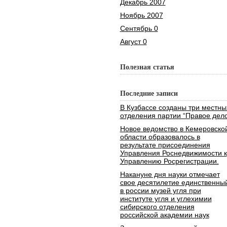
Декабрь 2007
Ноябрь 2007
Сентябрь 0
Август 0
Полезная статья
Последние записи
В Кузбассе созданы три местны
отделения партии “Правое дело
Новое ведомство в Кемеровско
области образовалось в
результате присоединения
Управления Роснедвижимости к
Управлению Росрегистрации.
Накануне дня науки отмечает
свое десятилетие единственны
в россии музей угля при
институте угля и углехимии
сибирского отделения
российской академии наук