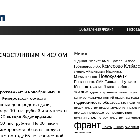
Объявления Франт
Погода
т счастливым числом
Метки
"Единая Россия"
Аман Тулеев
Белово
Кемерово
Кузбасс
Губернатор
ЖКХ
Ленинск-Кузнецкий
Мариинск
Новокузнецк
Междуреченск
Тулеев
Прокопьевск
СМИ
Таштагол
авто
Юрга
акция
бюджет
выборы
жилье
рожденных и новобрачных, в
здравоохранение
инвестиции
 Кемеровской области.
конкурс
культура
летний отдых
награды
недвижимость
образование
политик
нный день родятся дети,
правительство
правонарушения
праздни
ере 10 тыс. рублей и комплекты
про еду
производство
проишествие
26 января будут вручены
спорт
религия
строительство
транспор
франт
0 тыс. рублей. По 30 тысяч
шахты
школа
экология
Кемеровской области" получат
экономика
в этом году 65 лет совместной