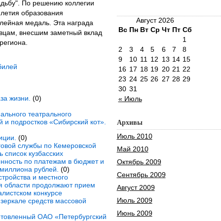
адьбу". По решению коллегии
-летия образования
Август 2026
лейная медаль. Эта награда
Вс
Пн
Вт
Ср
Чт
Пт
Сб
овцам, внесшим заметный вклад
1
региона.
2
3
4
5
6
7
8
9
10
11
12
13
14
15
илей
16
17
18
19
20
21
22
23
24
25
26
27
28
29
30
31
за жизни.
(0)
« Июль
ального театрального
й и подростков «Сибирский кот».
Архивы
Июль 2010
иции.
(0)
овой службы по Кемеровской
Май 2010
 список кузбасских
нность по платежам в бюджет и
Октябрь 2009
миллиона рублей.
(0)
Сентябрь 2009
стройства и местного
я области продолжают прием
Август 2009
алистском конкурсе
Июль 2009
зеркале средств массовой
Июнь 2009
готовленный ОАО «Петербургский