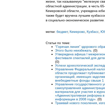
жизни, так называемую "железную св
областной администрации, в честь 65
Кемеровской области, учреждена юби
также будет вручена лучшим кузбасс
в социально-экономическое развитие 
метки:
бюджет
,
Кемерово
,
Кузбасс
,
Юб
Статьи по теме:
“Горячая линия” здорового обра
Этого было неизбежать.
(0)
Утверждена афиша I межрегион
фестиваля спектаклей для дете
(0)
Успехи археологической экспед
Управление Федеральной налог
области продолжает публиковать
организаций, имеющих задолже
внебюджетные фонды свыше 1 
Управление государственного у
самоуправления администраци
материалов для участия в журн
«Административная реформа в 
информации в 2008 году».
(0)
Трамвай нового поколения, из