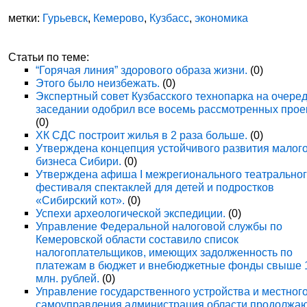
метки:
Гурьевск
,
Кемерово
,
Кузбасс
,
экономика
Статьи по теме:
“Горячая линия” здорового образа жизни.
(0)
Этого было неизбежать.
(0)
Экспертный совет Кузбасского технопарка на очере
заседании одобрил все восемь рассмотренных прое
(0)
ХК СДС построит жилья в 2 раза больше.
(0)
Утверждена концепция устойчивого развития малог
бизнеса Сибири.
(0)
Утверждена афиша I межрегионального театрально
фестиваля спектаклей для детей и подростков
«Сибирский кот».
(0)
Успехи археологической экспедиции.
(0)
Управление Федеральной налоговой службы по
Кемеровской области составило список
налогоплательщиков, имеющих задолженность по
платежам в бюджет и внебюджетные фонды свыше 
млн. рублей.
(0)
Управление государственного устройства и местног
самоуправления администрация области продолжа