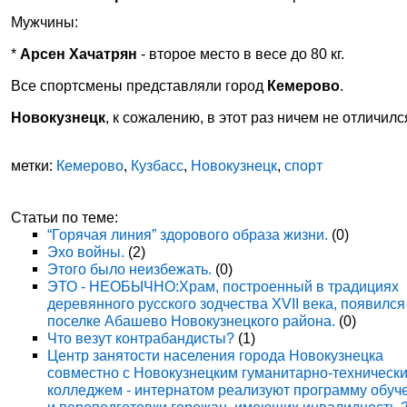
Мужчины:
*
Арсен Хачатрян
- второе место в весе до 80 кг.
Все спортсмены представляли город
Кемерово
.
Новокузнецк
, к сожалению, в этот раз ничем не отличилс
метки:
Кемерово
,
Кузбасс
,
Новокузнецк
,
спорт
Статьи по теме:
“Горячая линия” здорового образа жизни.
(0)
Эхо войны.
(2)
Этого было неизбежать.
(0)
ЭТО - НЕОБЫЧНО:Храм, построенный в традициях
деревянного русского зодчества XVII века, появился
поселке Абашево Новокузнецкого района.
(0)
Что везут контрабандисты?
(1)
Центр занятости населения города Новокузнецка
совместно с Новокузнецким гуманитарно-техническ
колледжем - интернатом реализуют программу обуч