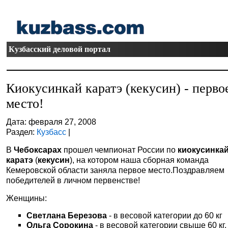
Кузбасский деловой портал
Киокусинкай каратэ (кекусин) - перво
место!
Дата: февраля 27, 2008
Раздел:
Кузбасс
|
В
Чебоксарах
прошел чемпионат России по
киокусинка
каратэ
(
кекусин
), на котором наша сборная команда
Кемеровской области заняла первое место.Поздравляем
победителей в личном первенстве!
Женщины:
Светлана Березова
- в весовой категории до 60 кг
Ольга Сорокина
- в весовой категории свыше 60 кг.