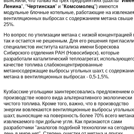
выяснили, что только на трех предприятиях (шахты "
Име
Ленина
", "
Чертинская
" и "
Комсомолец
") имеются
модульные блочные котельные, работающие на извлека
вентиляционных выбросах с содержанием метана свыше
25%.
Но вопрос по утилизации метана с низкой концентрацией 
так и остается не решенным. Для его решения пригласил
специалистов института катализа имени Борескова
Сибирского отделения
РАН
(Новосибирск), которые
разработали каталитический теплоагрегат, использующег
качестве топлива слабоконцентрированные
метаносодержащие выбросы угольных шахт, с содержан
метана в вентиляционных выбросах - 0,5-1,5%.
Кузбасские угольщики заинтересовались предложением о
производстве нового вида альтернативного экологически
чистого топлива. Кроме того, важно, что в производство
энергии вовлекаются вентиляционные выбросы угольны
шахт, выносящие на поверхность более 70% всего метана
извлекаемого при добыче угля. Как признаются сами
разработчики "аналогов подобной технологии на сегодн
день в мире нет". Степень очистки от метана и других