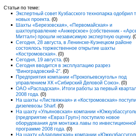
Статьи по теме:
Экспертный совет Кузбасского технопарка одобрил 
новых проекта.
(0)
Шахты «Березовская», «Первомайская» и
шахтоуправление «Анжерское» (собственник - «Арс
Миттал») прошли независимую экспертную оценку.
(
Сегодня, 28 августа, в Ленинске-Кузнецком районе
состоялось торжественное открытие шахты
«Костромовская».
(0)
Сегодня, 19 августа.
(0)
Сегодня вводится в эксплуатацию разрез
“Виноградовский-2″.
(0)
Предприятия компании «Прокопьевскуголь» под
управлением ХК «Сибирский Деловой Союз».
(0)
ОАО «Распадская». Итоги работы за первый кварта
2008 года.
(0)
На шахты «Листвяжная» и «Костромовская» поступ
дизелевозы Sharf.
(0)
На шахту «Ульяновская» компании «Южкузбассугол
(предприятие «Евраз Груп») поступило новое
оборудования для монтажа лавы по инвестиционно
программе 2008 года.
(0)
На шахту «Алардинская» компании «Южкузбассугол