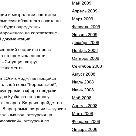
Май 2009
Апрель 2009
ации и метрологии состоится
Март 2009
омиссии областного совета по
ия будет определять
Февраль 2009
 мороженого на соответствие
Январь 2009
 документации.
Декабрь 2008
узнецкий состоится пресс-
Ноябрь 2008
ра по промышленности,
Октябрь 2008
: «Ситуация вокруг
Сентябрь 2008
ссэлемент».
Август 2008
ия «Элигомед», являющейся
Июль 2008
альной воды "Борисовской",
Июнь 2008
труктурами в сфере продажи
одов Кузбасса по вопросу
Май 2008
 товаров. Встреча пройдет на
Апрель 2008
 В программе встречи экскурсия
Март 2008
альных вод, экскурсия на
исовской», экскурсия по
Февраль 2008
Январь 2008