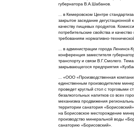
губернатора В.А.Шабанов.
... в Кемеровском Центре стандартиз
закрытое заседание дегустационной к
качеству пищевых продуктов. Комисс
потребительские свойства и качество
требованиям нормативно-технической
... в администрации города Ленинск-К
конференция заместителя губернато
транспорту и связи В.Г.Смолего. Тема
закрывающегося предприятия «Кузба
... «ООО «Производственная компан
единственным производителем минер
проведет круглый стол с торговыми с
безалкогольных напитков со всех гор
механизма продвижения региональных
территории санатория «Борисовский».
на Борисовское месторождение минер
производство минеральной воды «Бор
санаторию «Борисовский».