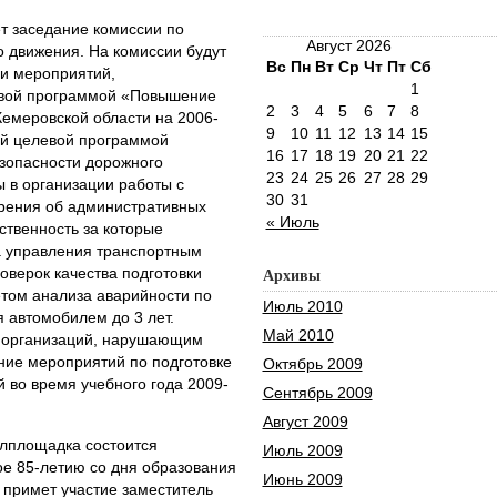
ет заседание комиссии по
Август 2026
 движения. На комиссии будут
Вс
Пн
Вт
Ср
Чт
Пт
Сб
и мероприятий,
1
вой программой «Повышение
2
3
4
5
6
7
8
Кемеровской области на 2006-
9
10
11
12
13
14
15
ной целевой программой
16
17
18
19
20
21
22
зопасности дорожного
23
24
25
26
27
28
29
ы в организации работы с
30
31
рения об административных
« Июль
ственность за которые
а управления транспортным
оверок качества подготовки
Архивы
етом анализа аварийности по
Июль 2010
 автомобилем до 3 лет.
Май 2010
 организаций, нарушающим
ие мероприятий по подготовке
Октябрь 2009
й во время учебного года 2009-
Сентябрь 2009
Август 2009
аллплощадка состоится
Июль 2009
е 85-летию со дня образования
Июнь 2009
 примет участие заместитель