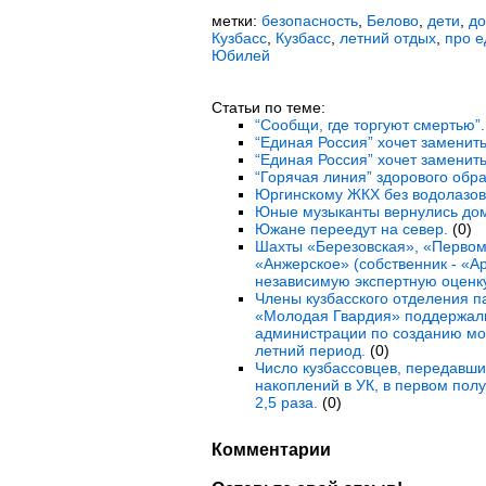
метки:
безопасность
,
Белово
,
дети
,
до
Кузбасс
,
Кузбасс
,
летний отдых
,
про е
Юбилей
Статьи по теме:
“Сообщи, где торгуют смертью”.
“Единая Россия” хочет заменить
“Единая Россия” хочет заменить
“Горячая линия” здорового обра
Юргинскому ЖКХ без водолазов 
Юные музыканты вернулись дом
Южане переедут на север.
(0)
Шахты «Березовская», «Первом
«Анжерское» (собственник - «А
независимую экспертную оценку
Члены кузбасского отделения п
«Молодая Гвардия» поддержали
администрации по созданию мо
летний период.
(0)
Число кузбассовцев, передавши
накоплений в УК, в первом полу
2,5 раза.
(0)
Комментарии