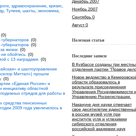
Декабрь 2007
роги
,
здравоохранение
,
кризис
,
Ноябрь 2007
ду
,
Тулеев
,
шахты
,
экономика
,
Сентябрь 0
Август 0
(0)
 губернаторов.
(0)
Полезная статья
 губернаторов.
(0)
за жизни.
(0)
не обойтись.
(0)
Последние записи
ой с 13 наградами.
(0)
В Кузбассе созданы три местны
айская» и шахтоуправление
отделения партии “Правое дело
рселор Миттал») прошли
Новое ведомство в Кемеровско
.
(0)
области образовалось в
артии «Единая Россия» и
результате присоединения
 инициативу областной
Управления Роснедвижимости к
лодежных отрядов для работы в
Управлению Росрегистрации.
х средства пенсионных
Накануне дня науки отмечает
годии 2009 года увеличилось в
свое десятилетие единственны
в россии музей угля при
институте угля и углехимии
сибирского отделения
российской академии наук