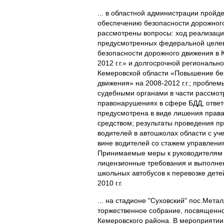
... в областной администрации пройд
обеспечению безопасности дорожного
рассмотрены вопросы: ход реализаци
предусмотренных федеральной целе
безопасности дорожного движения в 
2012 г.г.» и долгосрочной региональ
Кемеровской области «Повышение бе
движения» на 2008-2012 г.г.; проблем
судебными органами в части рассмот
правонарушениях в сфере БДД, ответ
предусмотрена в виде лишения прав
средством; результаты проведения пр
водителей в автошколах области с уч
вине водителей со стажем управления
Принимаемые меры к руководителям
лицензионные требования и выполнен
школьных автобусов к перевозке дете
2010 г.г.
... на стадионе "Суховский" пос.Мет
торжественное собрание, посвященно
Кемеровского района. В мероприятии