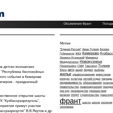
Объявления Франт
Погода
Метки
"Единая Россия"
Аман Тулеев
Белово
Кемерово
Кузбасс
Губернатор
ЖКХ
Ленинск-Кузнецкий
Мариинск
Новокузнецк
Междуреченск
Тулеев
Прокопьевск
СМИ
Таштагол
ва детско-юношеских
авто
Юрга
акция
бюджет
выборы
 "Республика беспокойных
жилье
здравоохранение
инвестиции
этого события в Кемерове
конкурс
культура
летний отдых
награды
вечером - праздничный
недвижимость
образование
политик
правительство
правонарушения
праздни
про еду
производство
проишествие
спорт
религия
строительство
транспор
ржественное открытие шахты
франт
К "Кузбассразрезуголь",
шахты
школа
экология
оприятии примут участие
экономика
ассразрезугля" В.В.Якутов и др.